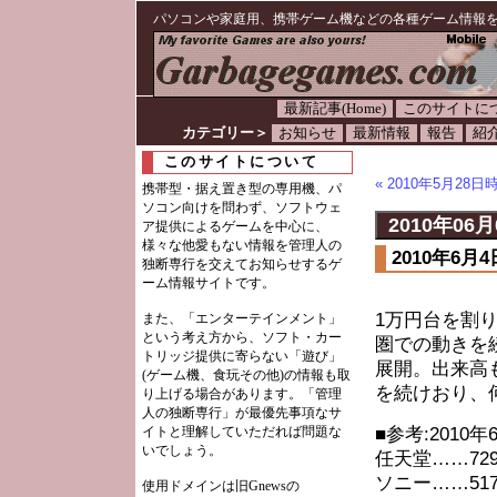
パソコンや家庭用、携帯ゲーム機などの各種ゲーム情報
最新記事(Home)
このサイトに
カテゴリー＞
お知らせ
最新情報
報告
紹
このサイトについて
« 2010年5月2
携帯型・据え置き型の専用機、パ
ソコン向けを問わず、ソフトウェ
2010年06月
ア提供によるゲームを中心に、
様々な他愛もない情報を管理人の
2010年6
独断専行を交えてお知らせするゲ
ーム情報サイトです。
1万円台を割り
また、「エンターテインメント」
という考え方から、ソフト・カー
圏での動きを
トリッジ提供に寄らない「遊び」
展開。出来高
(ゲーム機、食玩その他)の情報も取
を続けおり、
り上げる場合があります。「管理
人の独断専行」が最優先事項なサ
イトと理解していただれば問題な
■参考:2010
いでしょう。
任天堂……729.
ソニー……517.
使用ドメインは旧Gnewsの