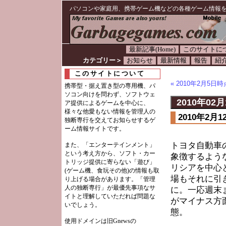
パソコンや家庭用、携帯ゲーム機などの各種ゲーム情報
最新記事(Home)
このサイトに
カテゴリー＞
お知らせ
最新情報
報告
紹
このサイトについて
« 2010年2月5
携帯型・据え置き型の専用機、パ
ソコン向けを問わず、ソフトウェ
2010年02月
ア提供によるゲームを中心に、
様々な他愛もない情報を管理人の
2010年2
独断専行を交えてお知らせするゲ
ーム情報サイトです。
トヨタ自動車
また、「エンターテインメント」
という考え方から、ソフト・カー
象徴するよう
トリッジ提供に寄らない「遊び」
リシアを中心
(ゲーム機、食玩その他)の情報も取
場もそれに引
り上げる場合があります。「管理
人の独断専行」が最優先事項なサ
に。一応週末
イトと理解していただれば問題な
がマイナス方
いでしょう。
態。
使用ドメインは旧Gnewsの