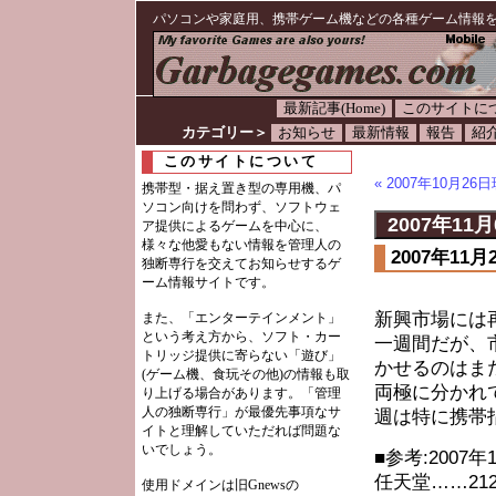
パソコンや家庭用、携帯ゲーム機などの各種ゲーム情報
最新記事(Home)
このサイトに
カテゴリー＞
お知らせ
最新情報
報告
紹
このサイトについて
« 2007年10月
携帯型・据え置き型の専用機、パ
ソコン向けを問わず、ソフトウェ
2007年11月
ア提供によるゲームを中心に、
様々な他愛もない情報を管理人の
2007年1
独断専行を交えてお知らせするゲ
ーム情報サイトです。
新興市場には
また、「エンターテインメント」
という考え方から、ソフト・カー
一週間だが、
トリッジ提供に寄らない「遊び」
かせるのはま
(ゲーム機、食玩その他)の情報も取
両極に分かれ
り上げる場合があります。「管理
人の独断専行」が最優先事項なサ
週は特に携帯
イトと理解していただれば問題な
いでしょう。
■参考:2007
任天堂……2124
使用ドメインは旧Gnewsの