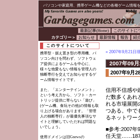
パソコンや家庭用、携帯ゲーム機などの各種ゲーム情報
最新記事(Home)
このサイトに
カテゴリー＞
お知らせ
最新情報
報告
紹
このサイトについて
« 2007年9月2
携帯型・据え置き型の専用機、パ
ソコン向けを問わず、ソフトウェ
2007年09月
ア提供によるゲームを中心に、
様々な他愛もない情報を管理人の
2007年9
独断専行を交えてお知らせするゲ
ーム情報サイトです。
信用不信感や
また、「エンターテインメント」
という考え方から、ソフト・カー
だ数多くあれ
トリッジ提供に寄らない「遊び」
れる市場展開
(ゲーム機、食玩その他)の情報も取
つある。中で
り上げる場合があります。「管理
人の独断専行」が最優先事項なサ
るネットワー
イトと理解していただれば問題な
いでしょう。
■参考:2007
任天堂……1875
使用ドメインは旧Gnewsの