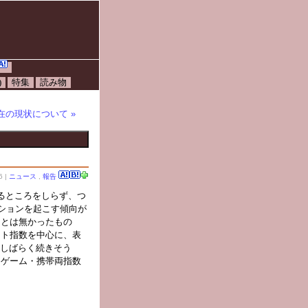
)
特集
読み物
現在の現状について »
6 |
ニュース
,
報告
るところをしらず、つ
ションを起こす傾向が
ことは無かったもの
フト指数を中心に、表
まだしばらく続きそう
トゲーム・携帯両指数