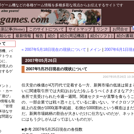
帯ゲーム機などの各種ゲーム情報を多種多彩な視点からお伝えするサイトです
新記事(Home)
このサイトについて
サイトマップ
リンク
お問合せ
知らせ
最新情報
報告
紹介
紹介(周辺機器)
紹介(ソフト)
紹介(書籍
いて
« 2007年5月18日現在の現状について
|
メイン
|
2007年6月1日
用機、パ
フトウェ
2007年05月26日
心に、
管理人の
2007年5月25日現在の現状について
せするゲ
2007年05月26日 10:3
任天堂の株価が4万円代で定着する一方、新興市場の低迷は留ま
メント」
いに関連取引所では大鉈(おおなた)をふるうべくさまざまなアク
ト・カー
「遊び」
各所で見受けられた今週一週間。関連セクターが直撃を食らう
の情報も取
の、一部企業では戦々恐々としているに違いない。マイクロソ
。「管理
組上の左側が1000(基準値)超、右側が1000割れという構造は
事項なサ
だ。新興市場銘柄の割合が大きいだけに仕方ないのだが、ネッ
ば問題な
にはもう少しがんばってほしいものだが。
■参考:2007年5月25日現在の各指数
の