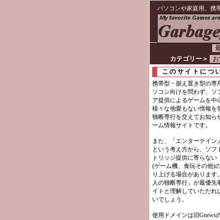
パソコンや家庭用、携
最
カテゴリー＞
お
このサイトにつ
携帯型・据え置き型の専
ソコン向けを問わず、ソ
ア提供によるゲームを中
様々な他愛もない情報を
独断専行を交えてお知ら
ーム情報サイトです。
また、「エンターテイン
という考え方から、ソフ
トリッジ提供に寄らない
(ゲーム機、食玩その他)
り上げる場合があります
人の独断専行」が最優先
イトと理解していただれ
いでしょう。
使用ドメインは旧Gnews