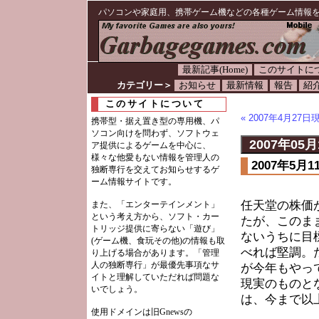
パソコンや家庭用、携帯ゲーム機などの各種ゲーム情報
最新記事(Home)
このサイトに
カテゴリー＞
お知らせ
最新情報
報告
紹
このサイトについて
« 2007年4月2
携帯型・据え置き型の専用機、パ
ソコン向けを問わず、ソフトウェ
2007年05月
ア提供によるゲームを中心に、
様々な他愛もない情報を管理人の
2007年5
独断専行を交えてお知らせするゲ
ーム情報サイトです。
任天堂の株価
また、「エンターテインメント」
という考え方から、ソフト・カー
たが、このま
トリッジ提供に寄らない「遊び」
ないうちに目
(ゲーム機、食玩その他)の情報も取
べれば堅調。
り上げる場合があります。「管理
人の独断専行」が最優先事項なサ
が今年もやっ
イトと理解していただれば問題な
現実のものと
いでしょう。
は、今まで以
使用ドメインは旧Gnewsの