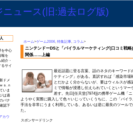
人
ホーム
>
ゲーム2006
,
特集記事
,
コラム
>
ニンテンドーDSと「バイラルマーケティング(口コミ戦略
野を中心
関係……上編
情報を
ら紹介・
するサイ
最近話題に登る言葉、話のネタのキーワード
ケティング」がある。直訳すれば「感染市場
新ドメ
とだかよく分からないが、要はウィルスが感
ｗｓ.ｎ
ミで情報が浸透し伝えられていくというマー
ていま
差す。先日[任天堂(7974)]の携帯ゲーム機「ニン
ジは過
ようやく実際に購入して色々いじっていくうちに、この「バイラ
のバナ
手法を非常にうまく利用している、あるいは逆に最良のツールで
確認下
た。
スポンサードリンク