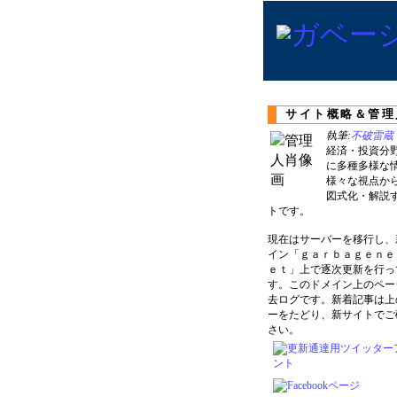
サイト概略＆管理
執筆:
不破雷蔵
経済・投資分
に多種多様な
様々な視点か
図式化・解説
トです。
現在はサーバーを移行し、
イン「ｇａｒｂａｇｅｎｅ
ｅｔ」上で逐次更新を行っ
す。このドメイン上のペー
去ログです。新着記事は上
ーをたどり、新サイトでご
さい。