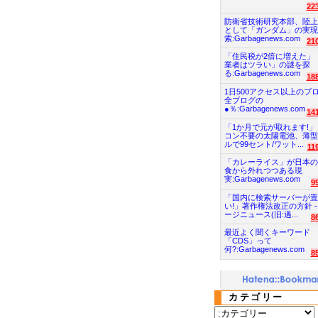
22
防衛省技術研究本部、陸上
として「ガンダム」の実現
索:Garbagenews.com
21
「住民税が2倍に増えた」
業者はツラい」の謎を探
る:Garbagenews.com
18
1日500アクセス以上のブ
全ブログの
●％:Garbagenews.com
14
「1か月で元が取れます!」
コン不要の太陽電池、薄型
ルで99セント/ワット...
11
「カレーライス」が日本の
食から外れつつある現
実:Garbagenews.com
9
「国内に検索サーバーが置
い!」著作権法改正の方針 -
ージニュース(旧:過...
8
最近よく聞くキーワード
「CDS」って
何?:Garbagenews.com
8
カテゴリー