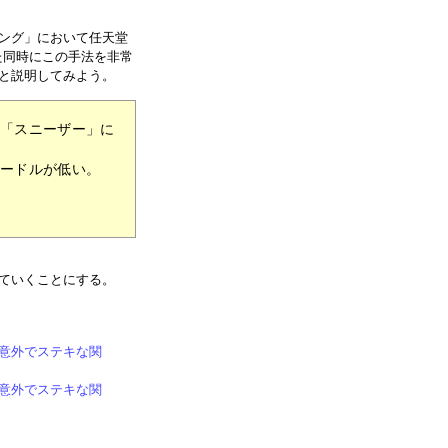
ング」において任天堂
た同時にこの手法を非常
と説明してみよう。
が「スニーザー」に
ハードルが低い。
ていくことにする。
の意外でステキな関
の意外でステキな関