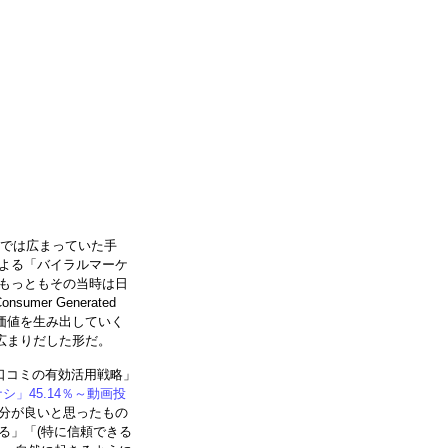
カでは広まっていた手
よる「バイラルマーケ
もっともその当時は日
er Generated
な価値を生み出していく
く広まりだした形だ。
口コミの有効活用戦略」
シ」45.14％～動画投
分が良いと思ったもの
る」「(特に信頼できる