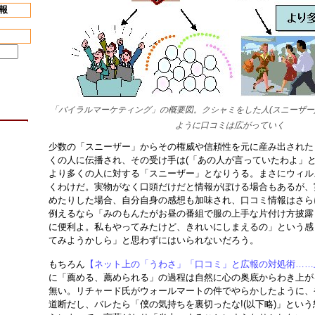
報
「バイラルマーケティング」の概要図。クシャミをした人(スニーザー
ように口コミは広がっていく
少数の「スニーザー」からその権威や信頼性を元に産み出された
くの人に伝播され、その受け手は(「あの人が言っていたわよ」と
より多くの人に対する「スニーザー」となりうる。まさにウィル
くわけだ。実物がなく口頭だけだと情報がぼける場合もあるが、
めたりした場合、自分自身の感想も加味され、口コミ情報はさら
例えるなら「みのもんたがお昼の番組で服の上手な片付け方披露
に便利よ。私もやってみたけど、きれいにしまえるの」という感
てみようかしら」と思わずにはいられないだろう。
もちろん
【ネット上の「うわさ」「口コミ」と広報の対処術……
に「薦める、薦められる」の過程は自然に心の奥底からわき上が
無い。リチャード氏がウォールマートの件でやらかしたように、
道断だし、バレたら「僕の気持ちを裏切ったな!(以下略)」とい