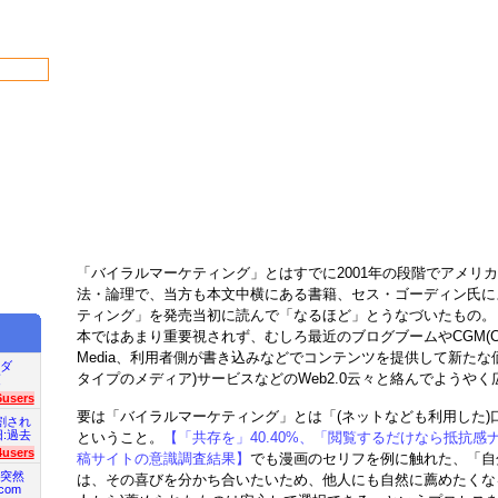
「バイラルマーケティング」とはすでに2001年の段階でアメリ
法・論理で、当方も本文中横にある書籍、セス・ゴーディン氏に
ティング」を発売当初に読んで「なるほど」とうなづいたもの。
本ではあまり重要視されず、むしろ最近のブログブームやCGM(Consum
Media、利用者側が書き込みなどでコンテンツを提供して新た
ダ
タイプのメディア)サービスなどのWeb2.0云々と絡んでようや
項
6users
要は「バイラルマーケティング」とは「(ネットなども利用した)
割され
旧:過去
ということ。
【「共存を」40.40%、「閲覧するだけなら抵抗感ナ
4users
稿サイトの意識調査結果】
でも漫画のセリフを例に触れた、「自
突然
は、その喜びを分かち合いたいため、他人にも自然に薦めたくな
com