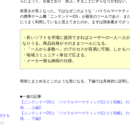
らによって、言葉どおり「炎上」することにすらなりかねない。
前置きが長くなった。ではなぜこのような「バイラルマーケティ
の携帯ゲーム機「ニンテンドーDS」が最良のツールであり、ま
にうまく利用していると思えてきたのか。まずは箇条書きでざっ
・良いソフトを市場に提供できればユーザーの一人一人
なりうる。商品自身がそのままツールになる。
・「一人から多数へ」のプロセスが容易に可能。しかも
・地域コミュニティ単位で広まる。
・メーカー側も納得の仕様。
簡単にまとめるとこのような形になる。下編では具体的に説明し
■一連の記事:
【ニンテンドーDSと「バイラルマーケティング(口コミ戦略)」
係……上編】
【ニンテンドーDSと「バイラルマーケティング(口コミ戦略)」
読する
係……下編】