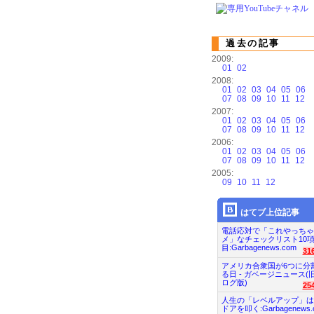
過去の記事
2009:
01
02
2008:
01
02
03
04
05
06
07
08
09
10
11
12
2007:
01
02
03
04
05
06
07
08
09
10
11
12
2006:
01
02
03
04
05
06
07
08
09
10
11
12
2005:
09
10
11
12
はてブ上位記事
電話応対で「これやっちゃ
メ」なチェックリスト10
目:Garbagenews.com
31
アメリカ合衆国が6つに分
る日 - ガベージニュース(
ログ版)
25
人生の「レベルアップ」は
ドアを叩く:Garbagenews.