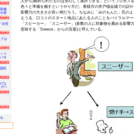
人から)薦められたものは安心して選択できる」というプロセス
3users
色々と準備を施すというやり方だ。奥様方の井戸端会議での話や
装備
影響力の大きさが良い例だろう。ちなみに「みのもんた」氏のよ
を模
えうる、口コミのスタート地点にあたる人のことをバイラルマー
0users
「スピーカー」「スニーザー」(多数の人に対象物を薦める影響
「自営
意味する「Sneeze」からの言葉)と呼んでいる。
8users
ログは
1users
 シリ
パネ
9users
国民
9users
けな
 ガベ
6users
5users