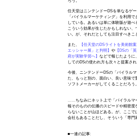
ろう。
任天堂はニンテンドーDSを単なるゲ
「バイラルマーケティング」を利用でき
している。あるいは単に体験版が遊べ
こういう効果が生じたかもしれない、
い。が、それだとしても注目すべきこ
また、
【任天堂のDSライトを美術館
エッシャー展」と判明】
や
【DSの「英
府が実験学習へ】
などで報じたように
してのDSの使われ方も次々と提案さ
今後、ニンテンドーDSの「バイラル
た、もっと別の、面白い、良い意味で
ソフトメーカーがしてくることだろう。
……ちなみにネット上で「バイラルマ
報そのものの伝播のスピードや精密度
らないことが山ほどある。が、ここで
会社もあることだし、そういう「専門
■一連の記事: