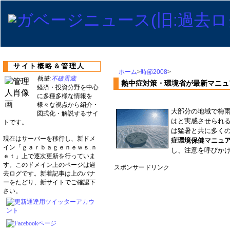
サイト概略＆管理人
ホーム
>
時節2008
>
執筆:
不破雷蔵
熱中症対策・環境省が最新マニュ
経済・投資分野を中心
に多種多様な情報を
様々な視点から紹介・
大部分の地域で梅
図式化・解説するサイ
はと実感させられ
トです。
は猛暑と共に多く
現在はサーバーを移行し、新ドメ
症環境保健マニュ
イン「ｇａｒｂａｇｅｎｅｗｓ.ｎ
し、注意を呼びかけ
ｅｔ」上で逐次更新を行っていま
す。このドメイン上のページは過
スポンサードリンク
去ログです。新着記事は上のバナ
ーをたどり、新サイトでご確認下
さい。