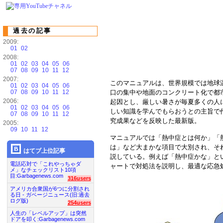
過去の記事
2009:
01
02
2008:
01
02
03
04
05
06
07
08
09
10
11
12
2007:
このマニュアルは、世界規模では地球
01
02
03
04
05
06
07
08
09
10
11
12
口の集中や地面のコンクリート化で都
2006:
起因とし、厳しい暑さが毎夏多くの人
01
02
03
04
05
06
しい知識を学んでもらおうとの主旨で
07
08
09
10
11
12
究成果などを反映した最新版。
2005:
09
10
11
12
マニュアルでは「熱中症とは何か」「
は」など大まかな項目で大別され、そ
はてブ上位記事
説している。例えば「熱中症かな」と
電話応対で「これやっちゃダ
ャートで対処法を説明し、最適な応急
メ」なチェックリスト10項
目:Garbagenews.com
316users
アメリカ合衆国が6つに分割され
る日 - ガベージニュース(旧:過去
ログ版)
254users
人生の「レベルアップ」は突然
ドアを叩く:Garbagenews.com