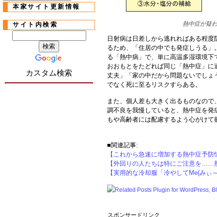
本家サイト更新情報
熱中症が疑
サイト内検索
日射病は日差しから逃れればある程度
るため、「住居の中でも発症しうる」
る「熱中病」で、単に高温多湿環境下
おおもとをたどれば同じ「熱中症」に
カスタム検索
丈夫」「家の中だから問題ないでしょ
でなく死に至るリスクすらある。
また、個人差も大きく出るものなので
調不良を我慢していると、熱中症を発
もや高齢者には配慮するよう心がけて
■関連記事:
【これから急速に増加する熱中症予防
【外回りの人たちは特にご注意を……
【実用的な冷却服「冷やしてMe(みぃ～
スポンサードリンク