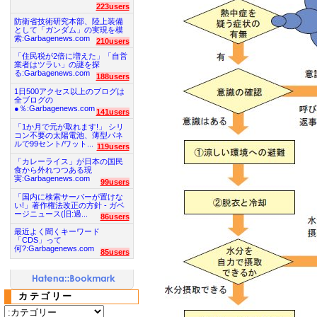
223users
防衛省技術研究本部、陸上装備
として「ガンダム」の実現を模
索:Garbagenews.com
210users
「住民税が2倍に増えた」「自営
業者はツラい」の謎を探
る:Garbagenews.com
188users
1日500アクセス以上のブログは
全ブログの
●％:Garbagenews.com
141users
「1か月で元が取れます!」 シリ
コン不要の太陽電池、薄型パネ
ルで99セント/ワット...
119users
「カレーライス」が日本の国民
食から外れつつある現
実:Garbagenews.com
99users
「国内に検索サーバーが置けな
い!」著作権法改正の方針 - ガベ
ージニュース(旧:過...
86users
最近よく聞くキーワード
「CDS」って
何?:Garbagenews.com
85users
カテゴリー