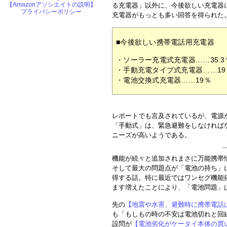
【Amazonアソシエイトの説明】
る充電器」以外に、今後欲しい充電器
プライバシーポリシー
充電器がもっとも多い回答を得られた
■今後欲しい携帯電話用充電器
・ソーラー充電式充電器……35.3
・手動充電タイプ式充電器……19
・電池交換式充電器……19％
レポートでも言及されているが、電源
「手動式」は、緊急避難をしなければ
ニーズが高いようである。
機能が続々と追加されまさに万能携帯
そして最大の問題点が「電池の持ち」
得する話。特に最近ではワンセグ機能
ます増えたことにより、「電池問題」
先の
【地震や水害、避難時に携帯電話
も「もしもの時の不安は電池切れと回
設問が
【電池劣化がケータイ本体の買