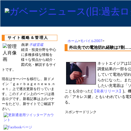
サイト概略＆管理人
ホーム
>
モバイル2007
>
執筆:
不破雷蔵
外出先での電池切れ経験は7割…
経済・投資分野を中心
に多種多様な情報を
様々な視点から紹介・
ネットエイジアは1
図式化・解説するサイ
調査結果の一部を
トです。
していて電池が切
現在はサーバーを移行し、新ドメ
らかになった。ま
イン「ｇａｒｂａｇｅｎｅｗｓ.ｎ
したい充電器は「
ｅｔ」上で逐次更新を行っていま
ことも分かった(
【発表リリース】
)。
す。このドメイン上のページは過
の「アキレス腱」ともいわれている電
去ログです。新着記事は上のバナ
る。
ーをたどり、新サイトでご確認下
さい。
スポンサードリンク