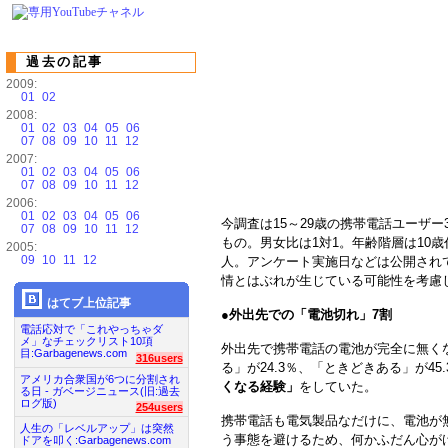
過去の記事
2009:
01
02
2008:
01
02
03
04
05
06
07
08
09
10
11
12
2007:
01
02
03
04
05
06
07
08
09
10
11
12
2006:
01
02
03
04
05
06
今調査は15～29歳の携帯電話ユーザ
07
08
09
10
11
12
もの。男女比は1対1。年齢階層は10歳代が
2005:
09
10
11
12
人。アンケート実施日などは公開され
情とはぶれが生じている可能性を考慮
はてブ上位記事
●
外出先での「電池切れ」7割
電話応対で「これやっちゃダ
メ」なチェックリスト10項
外出先で携帯電話の電池が完全に無く
目:Garbagenews.com
316users
る」が24.3％、「ときどきある」が45
アメリカ合衆国が6つに分割され
くなる経験」
をしていた。
る日 - ガベージニュース(旧:過去
ログ版)
254users
携帯電話も電気製品なだけに、電池が
人生の「レベルアップ」は突然
う事態を避けるため、何かふだん心が
ドアを叩く:Garbagenews.com