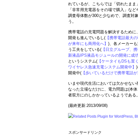
れているが、こちらでは「切れたまま
「非常用充電器をその場で購入」など
調査母体数が300と少なめで、調査対
う。
携帯電話の充電問題を解決するために
開発も進んでいるし(
【携帯電話最大の
が来年にも商用化へ】
)、各メーカー
う工夫をしている(
【日立グループ、携
新液晶IPS液晶モジュールの開発に成
というシステム(
【ケータイもDSも置く
ワイヤレス急速充電システム開発中】
開発中(
【歩いているだけで携帯電話が
いまや現代生活においては欠かせない
なった立場なだけに、電力問題は(本体
者双方にのしかかっているようである
(最終更新:2013/09/08)
スポンサードリンク