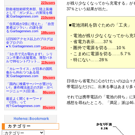
223users
が残り少なくなってから充電する」が
37％という結果が出た。
防衛省技術研究本部、陸上装備
として「ガンダム」の実現を模
索:Garbagenews.com
210users
「住民税が2倍に増えた」「自営
■電池消耗を防ぐための「工夫」
業者はツラい」の謎を探
る:Garbagenews.com
188users
・電池が残り少なくなってから充
1日500アクセス以上のブログは
・省電力表示……37％
全ブログの
●％:Garbagenews.com
・圏外で電源を切る……10％
141users
・こまめに電源を切る……5.7％
「1か月で元が取れます!」 シリ
コン不要の太陽電池、薄型パネ
・特にない……28％
ルで99セント/ワット...
119users
「カレーライス」が日本の国民
食から外れつつある現
実:Garbagenews.com
99users
日頃から省電力に心がけたいのは山々
「国内に検索サーバーが置けな
帯電話なだけに、出来る事はあまり多
い!」著作権法改正の方針 - ガベ
ージニュース(旧:過...
86users
それでは携帯電話の「電池の持ち」に
最近よく聞くキーワード
感想を尋ねたところ、「満足」派は46
「CDS」って
何?:Garbagenews.com
85users
カテゴリー