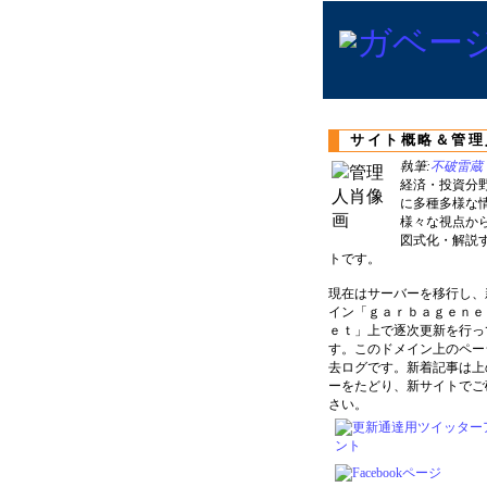
サイト概略＆管理
執筆:
不破雷蔵
経済・投資分
に多種多様な
様々な視点か
図式化・解説
トです。
現在はサーバーを移行し、
イン「ｇａｒｂａｇｅｎｅ
ｅｔ」上で逐次更新を行っ
す。このドメイン上のペー
去ログです。新着記事は上
ーをたどり、新サイトでご
さい。