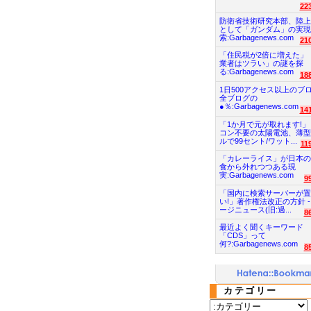
22
防衛省技術研究本部、陸上
として「ガンダム」の実現
索:Garbagenews.com
21
「住民税が2倍に増えた」
業者はツラい」の謎を探
る:Garbagenews.com
18
1日500アクセス以上のブ
全ブログの
●％:Garbagenews.com
14
「1か月で元が取れます!」
コン不要の太陽電池、薄型
ルで99セント/ワット...
11
「カレーライス」が日本の
食から外れつつある現
実:Garbagenews.com
9
「国内に検索サーバーが置
い!」著作権法改正の方針 -
ージニュース(旧:過...
8
最近よく聞くキーワード
「CDS」って
何?:Garbagenews.com
8
カテゴリー