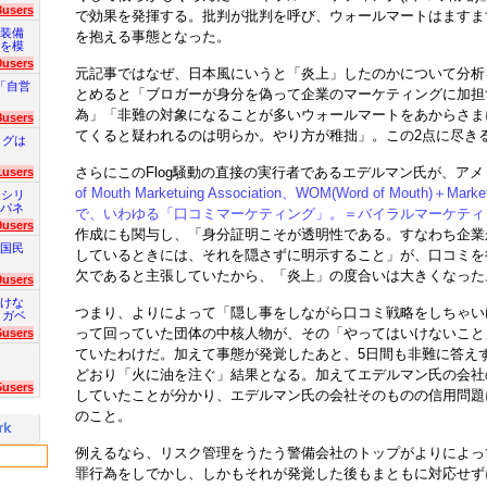
3users
で効果を発揮する。批判が批判を呼び、ウォールマートはますま
装備
を抱える事態となった。
を模
0users
元記事ではなぜ、日本風にいうと「炎上」したのかについて分析
「自営
とめると「ブロガーが身分を偽って企業のマーケティングに加担
為」「非難の対象になることが多いウォールマートをあからさま
8users
てくると疑われるのは明らか。やり方が稚拙」。この2点に尽き
ログは
さらにこのFlog騒動の直接の実行者であるエデルマン氏が、アメ
1users
of Mouth Marketuing Association、WOM(Word of Mouth)＋
 シリ
パネ
で、いわゆる「口コミマーケティング」。＝バイラルマーケティ
9users
作成にも関与し、「身分証明こそが透明性である。すなわち企業
国民
しているときには、それを隠さずに明示すること」が、口コミを
欠であると主張していたから、「炎上」の度合いは大きくなった
9users
けな
つまり、よりによって「隠し事をしながら口コミ戦略をしちゃい
 ガベ
って回っていた団体の中核人物が、その「やってはいけないこと
6users
ていたわけだ。加えて事態が発覚したあと、5日間も非難に答え
どおり「火に油を注ぐ」結果となる。加えてエデルマン氏の会社
5users
していたことが分かり、エデルマン氏の会社そのものの信用問題
のこと。
例えるなら、リスク管理をうたう警備会社のトップがよりによっ
罪行為をしでかし、しかもそれが発覚した後もまともに対応せず