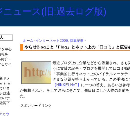
人
ホーム
>
インターネット2006
,
特集記事
>
やらせBlogこと「Flog」とネット上の「口コミ」と広
野を中心
情報を
ら紹介・
最近ブログ上に企業などから依頼され、さも
するサイ
うに賞賛の記事・ブログを展開して口コミ効
「事業的に行うネット上のバイラルマーケテ
新ドメ
ざまな話題が持ち上がっている。この手法に
ｗｓ.ｎ
【NIKKEI NeT】
に一つの答え、あるいは参
ていま
が掲載された。そしてさらにそこで、先日目にした人物の名前を
ジは過
た。
のバナ
確認下
スポンサードリンク