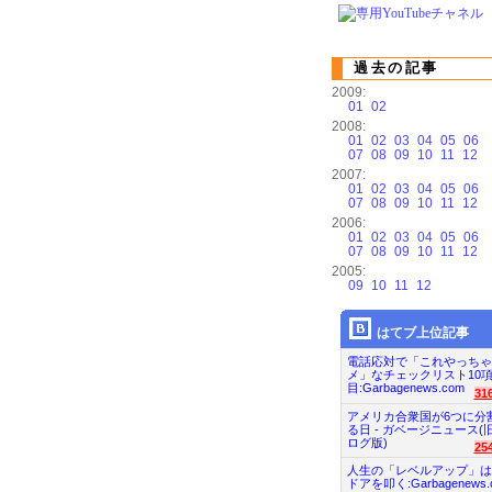
過去の記事
2009:
01
02
2008:
01
02
03
04
05
06
07
08
09
10
11
12
2007:
01
02
03
04
05
06
07
08
09
10
11
12
2006:
01
02
03
04
05
06
07
08
09
10
11
12
2005:
09
10
11
12
はてブ上位記事
電話応対で「これやっちゃ
メ」なチェックリスト10
目:Garbagenews.com
31
アメリカ合衆国が6つに分
る日 - ガベージニュース(
ログ版)
25
人生の「レベルアップ」は
ドアを叩く:Garbagenews.