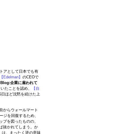
トアとして日本でも有
【Edelman】
のCEOで
ke Blog:企業に雇われて
ていたことを認め、
【自
ら5日ほど沈黙を続けた上
以前からウォールマート
ージを回復するため、
アップを図ったものの、
っぱ抜かれてしまう。か
」は、まったく逆の意味