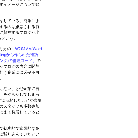
すイメージについて頭
をしている。簡単にま
するのは嫌悪される行
に賛辞するブログが出
るという。
リカの
【WOMMA(Word
Marketingから作られた造語
ング)の倫理コード】
の
がブログの内容に関与
行う企業には必要不可
。
けない」と他企業に言
」をやらかしてしまっ
ずに沈黙したことが言葉
のスタッフも多数参加
にまで発展していると
て初歩的で意図的な犯
に黙り込んでいたとい