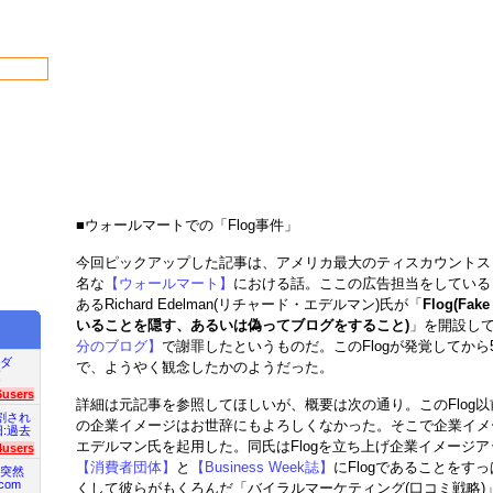
■ウォールマートでの「Flog事件」
今回ピックアップした記事は、アメリカ最大のティスカウントス
名な
【ウォールマート】
における話。ここの広告担当をしている
あるRichard Edelman(リチャード・エデルマン)氏が「
Flog(Fa
いることを隠す、あるいは偽ってブログをすること)
」を開設し
分のブログ】
で謝罪したというものだ。このFlogが発覚してか
ダ
で、ようやく観念したかのようだった。
項
6users
詳細は元記事を参照してほしいが、概要は次の通り。このFlog
割され
の企業イメージはお世辞にもよろしくなかった。そこで企業イメ
旧:過去
エデルマン氏を起用した。同氏はFlogを立ち上げ企業イメージ
4users
【消費者団体】
と
【Business Week誌】
にFlogであることをす
突然
com
くして彼らがもくろんだ「バイラルマーケティング(口コミ戦略)