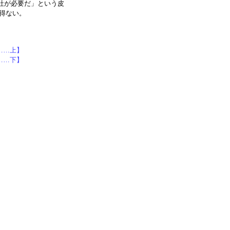
社が必要だ」という皮
得ない。
……上】
……下】