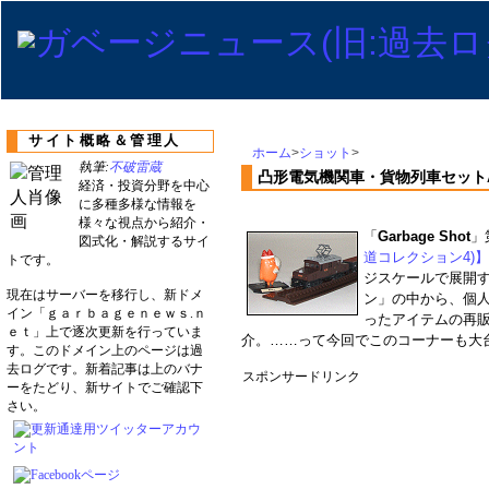
サイト概略＆管理人
ホーム
>
ショット
>
執筆:
不破雷蔵
凸形電気機関車・貨物列車セット
経済・投資分野を中心
に多種多様な情報を
様々な視点から紹介・
「
Garbage Shot
」
図式化・解説するサイ
道コレクション4)】
トです。
ジスケールで展開
現在はサーバーを移行し、新ドメ
ン」の中から、個
イン「ｇａｒｂａｇｅｎｅｗｓ.ｎ
ったアイテムの再
ｅｔ」上で逐次更新を行っていま
介。……って今回でこのコーナーも大
す。このドメイン上のページは過
去ログです。新着記事は上のバナ
スポンサードリンク
ーをたどり、新サイトでご確認下
さい。