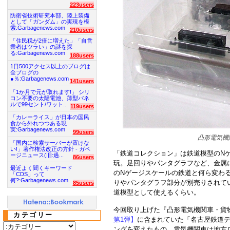
223users
防衛省技術研究本部、陸上装備
として「ガンダム」の実現を模
索:Garbagenews.com
210users
「住民税が2倍に増えた」「自営
業者はツラい」の謎を探
る:Garbagenews.com
188users
1日500アクセス以上のブログは
全ブログの
●％:Garbagenews.com
141users
「1か月で元が取れます!」 シリ
コン不要の太陽電池、薄型パネ
ルで99セント/ワット...
119users
「カレーライス」が日本の国民
食から外れつつある現
実:Garbagenews.com
99users
凸形電気機
「国内に検索サーバーが置けな
い!」著作権法改正の方針 - ガベ
「鉄道コレクション」は鉄道模型のNゲー
ージニュース(旧:過...
86users
玩。足回りやパンタグラフなど、金属
最近よく聞くキーワード
のNゲージスケールの鉄道と何ら変わ
「CDS」って
何?:Garbagenews.com
りやパンタグラフ部分が別売りされて
85users
道模型として使えるくらい。
今回取り上げた『凸形電気機関車・貨
カテゴリー
第1弾】
に含まれていた「名古屋鉄道デ
ングを変えたもの。電気機関車は地方