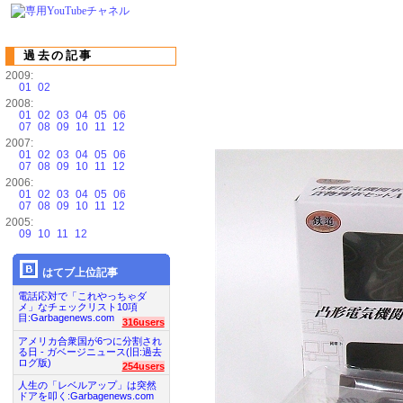
過去の記事
2009:
01
02
2008:
01
02
03
04
05
06
07
08
09
10
11
12
2007:
01
02
03
04
05
06
07
08
09
10
11
12
2006:
01
02
03
04
05
06
07
08
09
10
11
12
2005:
09
10
11
12
はてブ上位記事
電話応対で「これやっちゃダ
メ」なチェックリスト10項
目:Garbagenews.com
316users
アメリカ合衆国が6つに分割され
る日 - ガベージニュース(旧:過去
ログ版)
254users
人生の「レベルアップ」は突然
ドアを叩く:Garbagenews.com