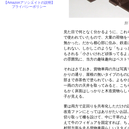
【Amazonアソシエイトの説明】
プライバシーポリシー
別
見た目で何となく分かるように、これ
で使われていたもので、大量の荷物を
無かった。だから都心部に住み、鉄道
しれない。しかしこのような「ちょっ
もされる「小さいけれど頑張ってるよ
の雰囲気に、当方の趣味趣向はベスト
それはさておき。貨物車両の方は写真
かりの通り、屋根の無いタイプのもの
部まで赤茶色で塗られている。よもや
一両の方の天井を取ってみると、こち
もかく床面はしっかりと木造貨物らし
子が見える。
要は両方で足回りを共有化しただけの
改造ファンにとってはありがたいお話
切り取って柵を設けて、中に干草のよ
えて牛のフィギュアを固定すれば、ち
村部方面を走る貨物車両らしいスタイ