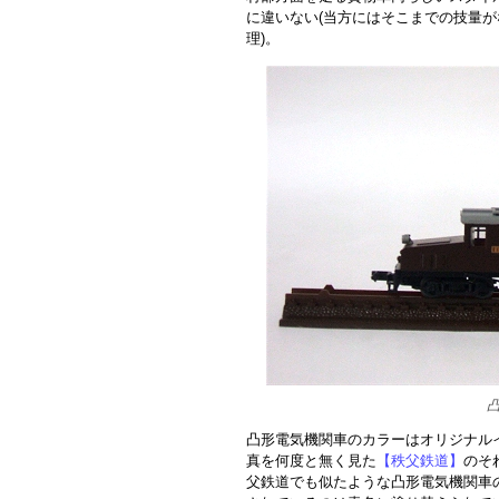
に違いない(当方にはそこまでの技量が
理)。
凸形電気機関車のカラーはオリジナル
真を何度と無く見た
【秩父鉄道】
のそ
父鉄道でも似たような凸形電気機関車