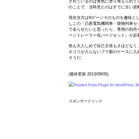
されているのは青色に塗り替えられてい
のことで、当時見たのはすでに古い資
現在当方はNゲージそのものを趣味と
しこの「凸形電気機関車・貨物列車セッ
で走らせたいと思ったら、専用の別売り
ージトレーラー化パーツセット』が必
色も大人しめで自己主張もさほどなく
ホコリが入らないプラ製のケースに入
そうだ。
(最終更新:2013/09/05)
スポンサードリンク