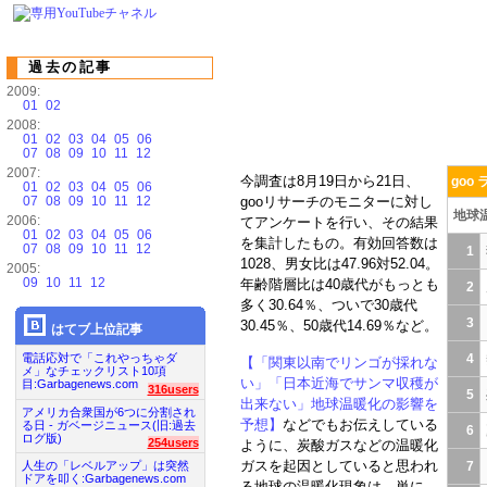
過去の記事
2009:
01
02
2008:
01
02
03
04
05
06
07
08
09
10
11
12
2007:
今調査は8月19日から21日、
goo
01
02
03
04
05
06
07
08
09
10
11
12
gooリサーチのモニターに対し
地球
2006:
てアンケートを行い、その結果
01
02
03
04
05
06
を集計したもの。有効回答数は
07
08
09
10
11
12
1
1028、男女比は47.96対52.04。
2005:
09
10
11
12
年齢階層比は40歳代がもっとも
2
多く30.64％、ついで30歳代
3
30.45％、50歳代14.69％など。
はてブ上位記事
電話応対で「これやっちゃダ
4
【「関東以南でリンゴが採れな
メ」なチェックリスト10項
い」「日本近海でサンマ収穫が
目:Garbagenews.com
316users
5
出来ない」地球温暖化の影響を
アメリカ合衆国が6つに分割され
予想】
などでもお伝えしている
る日 - ガベージニュース(旧:過去
6
ログ版)
254users
ように、炭酸ガスなどの温暖化
ガスを起因としていると思われ
人生の「レベルアップ」は突然
7
ドアを叩く:Garbagenews.com
る地球の温暖化現象は、単に