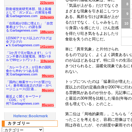
223users
8
「気温が上がる」だけでなくさ
防衛省技術研究本部、陸上装備
まざまな現象を引き起こしつつ
として「ガンダム」の実現を模
9
索:Garbagenews.com
ある。風邪を引けば体温が上が
210users
るだけでなく、くしゃみをした
「住民税が2倍に増えた」「自営
10
業者はツラい」の謎を探
り身震いを感じたり、けん怠感
る:Garbagenews.com
188users
を得たり吐き気をもよおしたり
1日500アクセス以上のブログは
食欲を失うのと同じだ。
全ブログの
●％:Garbagenews.com
141users
単に「異常気象」と片付けられ
「1か月で元が取れます!」 シリ
るものではなく、よくよく調査あるい
コン不要の太陽電池、薄型パネ
ルで99セント/ワット...
のが山ほどあるはず。特に日々の生活
119users
きつけられると、温暖化現象であるに
「カレーライス」が日本の国民
食から外れつつある現
れない。
実:Garbagenews.com
99users
トップについたのは「猛暑日が増えた」
「国内に検索サーバーが置けな
い!」著作権法改正の方針 - ガベ
度以上の日)の定義自身が2007年に
ージニュース(旧:過...
86users
る雰囲気があるのが分かる。元記事によれ
最近よく聞くキーワード
と最近の30年間を比較した場合(年毎の
「CDS」って
倍も増えている」とのこと。
何?:Garbagenews.com
85users
第二位は「局地的豪雨」。こちらも「
ったことを考えると、容易に想像はで
カテゴリー
雨は存在したが、その頻度や豪雨その