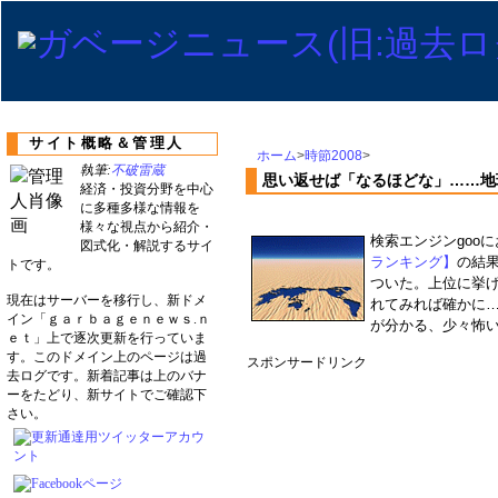
サイト概略＆管理人
ホーム
>
時節2008
>
執筆:
不破雷蔵
思い返せば「なるほどな」……地
経済・投資分野を中心
に多種多様な情報を
様々な視点から紹介・
検索エンジンgoo
図式化・解説するサイ
ランキング】
の結
トです。
ついた。上位に挙
現在はサーバーを移行し、新ドメ
れてみれば確かに
イン「ｇａｒｂａｇｅｎｅｗｓ.ｎ
が分かる、少々怖
ｅｔ」上で逐次更新を行っていま
す。このドメイン上のページは過
スポンサードリンク
去ログです。新着記事は上のバナ
ーをたどり、新サイトでご確認下
さい。