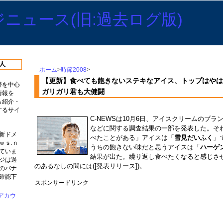
人
ホーム
>
時節2008
>
【更新】食べても飽きないステキなアイス、トップはやは
野を中心
ガリガリ君も大健闘
情報を
ら紹介・
するサイ
C-NEWSは10月6日、アイスクリームのブ
などに関する調査結果の一部を発表した。そ
新ドメ
べたことがある」アイスは「
雪見だいふく
」
ｗｓ.ｎ
うちの飽きない味だと思うアイスは「
ハーゲ
ていま
結果が出た。繰り返し食べたくなると感じさ
ジは過
のあるなしの間には([発表リリース])。
のバナ
確認下
スポンサードリンク