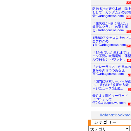
22
防衛省技術研究本部、陸上
として「ガンダム」の実現
索:Garbagenews.com
21
「住民税が2倍に増えた」
業者はツラい」の謎を探
る:Garbagenews.com
18
1日500アクセス以上のブ
全ブログの
●％:Garbagenews.com
14
「1か月で元が取れます!」
コン不要の太陽電池、薄型
ルで99セント/ワット...
11
「カレーライス」が日本の
食から外れつつある現
実:Garbagenews.com
9
「国内に検索サーバーが置
い!」著作権法改正の方針 -
ージニュース(旧:過...
8
最近よく聞くキーワード
「CDS」って
何?:Garbagenews.com
8
カテゴリー