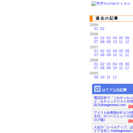
過去の記事
2009:
01
02
2008:
01
02
03
04
05
06
07
08
09
10
11
12
2007:
01
02
03
04
05
06
07
08
09
10
11
12
2006:
01
02
03
04
05
06
07
08
09
10
11
12
2005:
09
10
11
12
はてブ上位記事
電話応対で「これやっちゃ
メ」なチェックリスト10
目:Garbagenews.com
31
アメリカ合衆国が6つに分
る日 - ガベージニュース(
ログ版)
25
人生の「レベルアップ」は
ドアを叩く:Garbagenews.