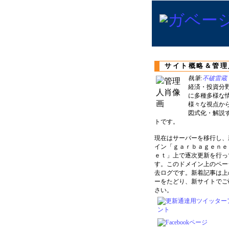
サイト概略＆管理
執筆:
不破雷蔵
経済・投資分
に多種多様な
様々な視点か
図式化・解説
トです。
現在はサーバーを移行し、
イン「ｇａｒｂａｇｅｎｅ
ｅｔ」上で逐次更新を行っ
す。このドメイン上のペー
去ログです。新着記事は上
ーをたどり、新サイトでご
さい。