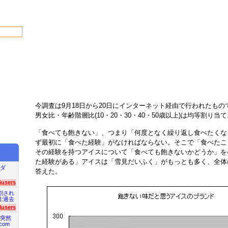
今調査は9月18日から20日にインターネット経由で行われたもの
男女比・年齢階層比(10・20・30・40・50歳以上)は均等割り当
「食べても飽きない」、つまり「何度となく繰り返し食べたくな
ず最初に「食べた経験」がなければならない。そこで「食べたこ
その経験を持つアイスについて「食べても飽きないかどうか」を
た経験がある」アイスは「雪見だいふく」がもっとも多く、全体の
ダ
答えた。
項
6users
割され
旧:過去
4users
突然
com