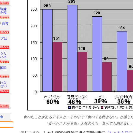
3users
装備
を模
0users
「自営
8users
ログは
1users
 シリ
パネ
9users
国民
9users
けな
 ガベ
6users
5users
食べたことがあるアイスと、その中で「食べても飽きない」と感じた
「食べたことがある」人数のうち「食べても飽きない」
同じような、しかし内容が微妙に違う質問が先に
【もっとも口に