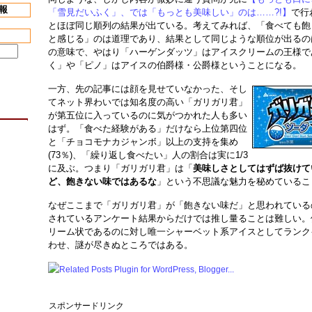
報
「雪見だいふく」、では「もっとも美味しい」のは……?!】
で行
とほぼ同じ順列の結果が出ている。考えてみれば、「食べても飽
と感じる」のは道理であり、結果として同じような順位が出るの
の意味で、やはり「ハーゲンダッツ」はアイスクリームの王様で
く」や「ピノ」はアイスの伯爵様・公爵様ということになる。
一方、先の記事には顔を見せていなかった、そし
てネット界わいでは知名度の高い「ガリガリ君」
が第五位に入っているのに気がつかれた人も多い
はず。「食べた経験がある」だけなら上位第四位
と「チョコモナカジャンボ」以上の支持を集め
(73％)、「繰り返し食べたい」人の割合は実に1/3
に及ぶ。つまり「ガリガリ君」は「
美味しさとしてはずば抜けて
ど、飽きない味ではあるな
」という不思議な魅力を秘めているこ
なぜここまで「ガリガリ君」が「飽きない味だ」と思われている
されているアンケート結果からだけでは推し量ることは難しい。
リーム状であるのに対し唯一シャーベット系アイスとしてランク
わせ、謎が尽きぬところではある。
スポンサードリンク