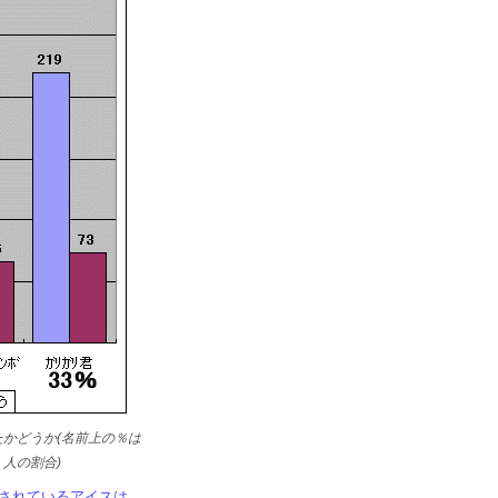
かどうか(名前上の％は
人の割合)
されているアイスは