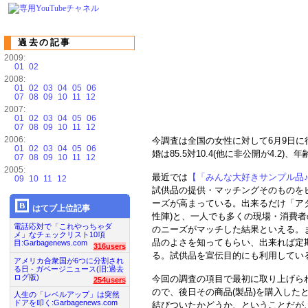
過去の記事
2009:
01
02
2008:
01
02
03
04
05
06
07
08
09
10
11
12
2007:
01
02
03
04
05
06
07
08
09
10
11
12
2006:
今調査は全国の女性に対して6月9日に
01
02
03
04
05
06
婚は85.5対10.4(他に非公開が4.2)、
07
08
09
10
11
12
2005:
最近では
【「みんな大好きサンプル品♪
09
10
11
12
試供品の提供・マッチングそのものを
ーズが高まっている。出来るだけ「ア
はてブ上位記事
性陣)と、一人でも多くの現場・消費
電話応対で「これやっちゃダ
のニーズがマッチした結果といえる。
メ」なチェックリスト10項
品のよさを知ってもらい、出来れば定
目:Garbagenews.com
316users
る。試供品を宣伝目的にも利用してい
アメリカ合衆国が6つに分割され
る日 - ガベージニュース(旧:過去
ログ版)
今回の調査の項目で最初に取り上げら
254users
ので、後日その商品(製品)を購入した
人生の「レベルアップ」は突然
ドアを叩く:Garbagenews.com
結びついたかどうか、ということだが