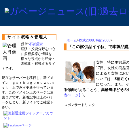
サイト概略＆管理人
ホーム
>
株式2008
,
時節2008
>
執筆:
不破雷蔵
「この試供品イイね」で本製品購
経済・投資分野を中心
に多種多様な情報を
様々な視点から紹介・
女性、特に主婦層の
図式化・解説するサイ
17日、女性の商品
トです。
によると女性にお
現在はサーバーを移行し、新ドメ
ついては、
8割近く
イン「ｇａｒｂａｇｅｎｅｗｓ.ｎ
になった。また、
ｅｔ」上で逐次更新を行っていま
る傾向
があることや、
高齢層ほどその
す。このドメイン上のページは過
表ページ】
)。
去ログです。新着記事は上のバナ
ーをたどり、新サイトでご確認下
スポンサードリンク
さい。