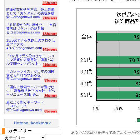
223users
防衛省技術研究本部、陸上装備
として「ガンダム」の実現を模
索:Garbagenews.com
210users
「住民税が2倍に増えた」「自営
業者はツラい」の謎を探
る:Garbagenews.com
188users
1日500アクセス以上のブログは
全ブログの
●％:Garbagenews.com
141users
「1か月で元が取れます!」 シリ
コン不要の太陽電池、薄型パネ
ルで99セント/ワット...
119users
「カレーライス」が日本の国民
食から外れつつある現
実:Garbagenews.com
99users
「国内に検索サーバーが置けな
い!」著作権法改正の方針 - ガベ
ージニュース(旧:過...
86users
最近よく聞くキーワード
「CDS」って
何?:Garbagenews.com
85users
カテゴリー
あなたは試供品を使ってみてよかったの