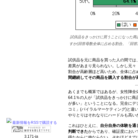
試供品をきっかけに買うことになった商
すか(回答母数全体に占める割合。「回
試供品を元に商品を買った人の間では
差異があまり見られない。しかし元々
割合が高齢層ほど高いため、全体に占
間継続してその商品を購入する割合が
あくまでも概算ではあるが、女性陣全体では
64.1％の人が「試供品をきっかけに
が多い」ということになる。完全にデ
コミ」(バイラルマーケティング)と違
やりとりはそれなりにハードルも高い
最新情報をRSSで購読する
これはひとえに、
自分自身の体験を通
判断できた
からであり、確証度におい
3.171-ja
得たからに他ならない。それほどまで