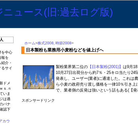
人
ホーム
>
株式2008
,
時節2008
>
日本製粉も業務用小麦粉などを値上げへ
野を中心
情報を
ら紹介・
製粉業界第二位の
【日本製粉(2001)】
は9月1
するサイ
10月27日出荷分から約7％・25キロ当たり24
発表し、ユーザー(業者)に通達した。これは農
新ドメ
ら小麦の政府売り渡し価格を一律10％引き上
ｗｓ.ｎ
で、業者側の反発は強いという話もある(【発
ていま
ジは過
スポンサードリンク
のバナ
確認下