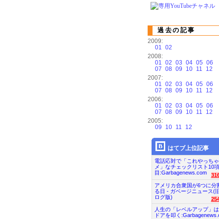
過去の記事
2009:
01
02
2008:
01
02
03
04
05
06
07
08
09
10
11
12
2007:
01
02
03
04
05
06
07
08
09
10
11
12
2006:
01
02
03
04
05
06
07
08
09
10
11
12
2005:
09
10
11
12
はてブ上位記事
電話応対で「これやっちゃ
メ」なチェックリスト10
目:Garbagenews.com
31
アメリカ合衆国が6つに分
る日 - ガベージニュース(
ログ版)
25
人生の「レベルアップ」は
ドアを叩く:Garbagenews.