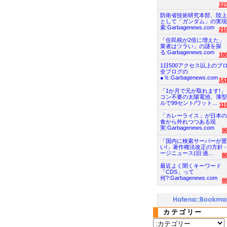
22
防衛省技術研究本部、陸上
として「ガンダム」の実現
索:Garbagenews.com
21
「住民税が2倍に増えた」
業者はツラい」の謎を探
る:Garbagenews.com
18
1日500アクセス以上のブ
全ブログの
●％:Garbagenews.com
14
「1か月で元が取れます!」
コン不要の太陽電池、薄型
ルで99セント/ワット...
11
「カレーライス」が日本の
食から外れつつある現
実:Garbagenews.com
9
「国内に検索サーバーが置
い!」著作権法改正の方針 -
ージニュース(旧:過...
8
最近よく聞くキーワード
「CDS」って
何?:Garbagenews.com
8
カテゴリー