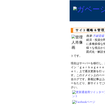
サイト概略＆管理
執筆:
不破雷蔵
経済・投資分
に多種多様な
様々な視点か
図式化・解説
トです。
現在はサーバーを移行し、
イン「ｇａｒｂａｇｅｎｅ
ｅｔ」上で逐次更新を行っ
す。このドメイン上のペー
去ログです。新着記事は上
ーをたどり、新サイトでご
さい。