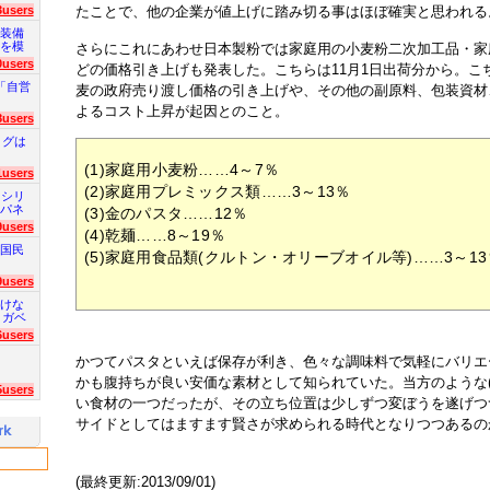
3users
たことで、他の企業が値上げに踏み切る事はほぼ確実と思われる
装備
を模
さらにこれにあわせ日本製粉では家庭用の小麦粉二次加工品・家
0users
どの価格引き上げも発表した。こちらは11月1日出荷分から。こ
「自営
麦の政府売り渡し価格の引き上げや、その他の副原料、包装資材
よるコスト上昇が起因とのこと。
8users
ログは
(1)家庭用小麦粉……4～7％
1users
(2)家庭用プレミックス類……3～13％
 シリ
パネ
(3)金のパスタ……12％
9users
(4)乾麺……8～19％
国民
(5)家庭用食品類(クルトン・オリーブオイル等)……3～13
9users
けな
 ガベ
6users
かつてパスタといえば保存が利き、色々な調味料で気軽にバリエ
かも腹持ちが良い安価な素材として知られていた。当方のような(
5users
い食材の一つだったが、その立ち位置は少しずつ変ぼうを遂げつ
サイドとしてはますます賢さが求められる時代となりつつあるの
(最終更新:2013/09/01)