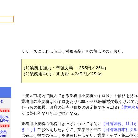
リリースによれば値上げ対象商品とその額は次のとおり。
(1)業務用強力・準強力粉 ＋255円／25Kg
(2)業務用中力・薄力粉 ＋245円／25Kg
『楽天市場内で購入できる業務用小麦粉25キロ袋』の価格を見
業務用の小麦粉は25キロあたり4000～6000円前後で取引され
ダ
項
4～7％の規模。政府の卸売り価格の改定幅である10％(
【農林水産
6users
りは良心的な引き上げ幅となる。
割され
旧:過去
業務用小麦粉の価格引き上げについては先に
【日清製粉、11月
4users
き上げ】
でお伝えしたように、業界最大手の
【日清製粉本社グループ
突然
じ値上げ幅での値上げを発表したばかり。業界トップ・第二位が
com