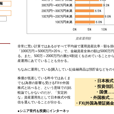
報
資産運用額
非常に荒い計算ではあるがすべて平均値で運用資産比率・額を掛
「1000万円＝5000万円×20％」で、金融資産全体の額は5000
る。また、500万～2000万円の層が4割近くを占めていること
産運用にあてていることも分かる。
ちなみに運用している(購入している)金融商品は預貯金などをの
株価が低迷している昨今ではあくま
・日本株式
でも(為替の影響も受けるFXや外国
・投資信託
株式と比べると、という意味での)比
・国債…
較論でしかないのだが、「安定的
な」資産運用先として日本株式や投
・外国株式…
信を選んでいることが分かる。
・FX(外国為替証拠金
●
シニア世代も投資にインターネッ