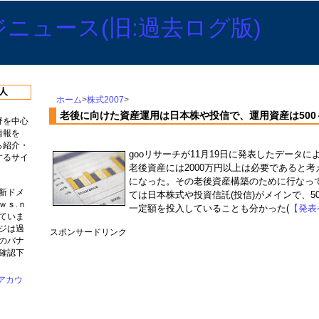
人
ホーム
>
株式2007
>
老後に向けた資産運用は日本株や投信で、運用資産は500～
野を中心
情報を
ら紹介・
gooリサーチが11月19日に発表したデータに
するサイ
老後資産には2000万円以上は必要であると
になった。その老後資産構築のために行なっ
新ドメ
ては日本株式や投資信託(投信)がメインで、50
ｗｓ.ｎ
一定額を投入していることも分かった(
【発表
ていま
ジは過
スポンサードリンク
のバナ
確認下