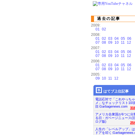
過去の記事
2009:
01
02
2008:
01
02
03
04
05
06
07
08
09
10
11
12
2007:
01
02
03
04
05
06
07
08
09
10
11
12
2006:
01
02
03
04
05
06
07
08
09
10
11
12
2005:
09
10
11
12
はてブ上位記事
電話応対で「これやっちゃ
メ」なチェックリスト10
目:Garbagenews.com
31
アメリカ合衆国が6つに分
る日 - ガベージニュース(
ログ版)
25
人生の「レベルアップ」は
ドアを叩く:Garbagenews.