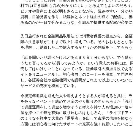
料では(置き場所も含め)分かりにくい」と考えてもよいのだろう
ビデオや音声による説明もさることながら、読みやすい・分かり
資料、目論見書を作り、紙媒体とネット経由の双方で配信し、後
あるのかが一目で分かるような」仕組みで提供する配慮が必要に
先日施行された金融商品取引法では消費者保護の観点から、金融
際の注意事項がこれまで以上に増えている。そのおおもととなる
を理解し、納得した上で購入するかどうかの判断を下してもらう
「話を聞いたり調べたけれどあんまり良く分からない。でも儲か
うだと言ってるから)買ってみようか」という意志のお客には、
売してはいけないことになっている。証券取引の旗振り役である
イトをリニューアルし、初心者向けのコーナーを用意して門戸を
し、各証券会社や金融機関でも説明がこれまで以上にていねいに
サービスの充実を模索している。
今後定年退職を迎えた人や迎えようとする人が増えると共に、ラ
を色々なイベントと絡めてお金のやり取りの面から考えた「設計
で資産運用をして資金を増やそうと考えを持つ人も増加の一途を
産を持つこの層を有効に取り込むのはもちろん、「ライブドア・
のような不祥事で大量の「退場者」を出して市場の信頼を損なう
方面には初心者に向けたサポートの充実を強くお願いしたいとこ