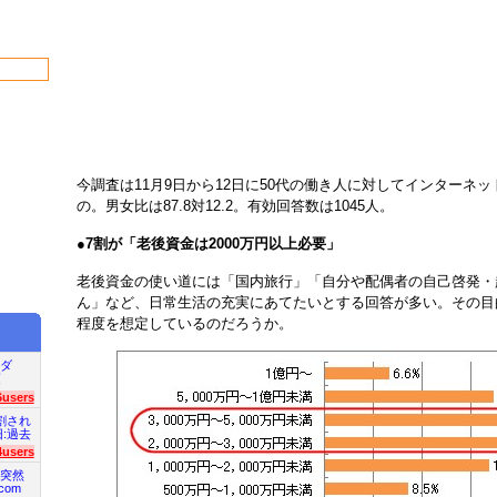
今調査は11月9日から12日に50代の働き人に対してインターネ
の。男女比は87.8対12.2。有効回答数は1045人。
●
7割が「老後資金は2000万円以上必要」
老後資金の使い道には「国内旅行」「自分や配偶者の自己啓発・
ん」など、日常生活の充実にあてたいとする回答が多い。その目
程度を想定しているのだろうか。
ダ
項
6users
割され
旧:過去
4users
突然
com