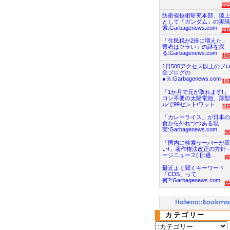
22
防衛省技術研究本部、陸上
として「ガンダム」の実現
索:Garbagenews.com
21
「住民税が2倍に増えた」
業者はツラい」の謎を探
る:Garbagenews.com
18
1日500アクセス以上のブ
全ブログの
●％:Garbagenews.com
14
「1か月で元が取れます!」
コン不要の太陽電池、薄型
ルで99セント/ワット...
11
「カレーライス」が日本の
食から外れつつある現
実:Garbagenews.com
9
「国内に検索サーバーが置
い!」著作権法改正の方針 -
ージニュース(旧:過...
8
最近よく聞くキーワード
「CDS」って
何?:Garbagenews.com
8
カテゴリー