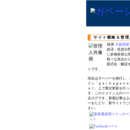
サイト概略＆管理
執筆:
不破雷蔵
経済・投資分
に多種多様な
様々な視点か
図式化・解説
トです。
現在はサーバーを移行し、
イン「ｇａｒｂａｇｅｎｅ
ｅｔ」上で逐次更新を行っ
す。このドメイン上のペー
去ログです。新着記事は上
ーをたどり、新サイトでご
さい。