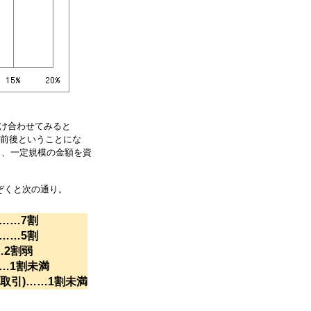
け合わせてみると
万円前後ということにな
から、一定規模の金額を資
ぞくと次の通り。
……7割
……5割
…2割弱
…1割未満
取引)……1割未満