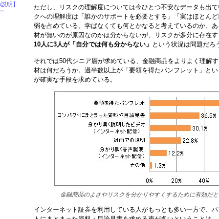
の説明】
ただし、リスクの理解度については今ひとつ不安なデータも出て
ー
クへの理解度は「誰かのサポートを必要とする」「実はほとんど
弱を占めている。学ばなくても何とかなると考えているのか、あ
材が無いのが原因なのかは分からないが、リスクが多分に存在す
10人に3人が「自分では何も分からない」
という状況は問題だろ
それでは50代シニア層が求めている、金融商品をよりよく理解
材は何だろうか。過半数以上が「要領を得たパンフレット」とい
が確実な手段を求めている。
金融商品のよさやリスクを分かりやすくするために有効だと
インターネット証券を利用している人がもっとも多い一方で、パ
トにまとまった資料・目論見書を求める声が多いということは、