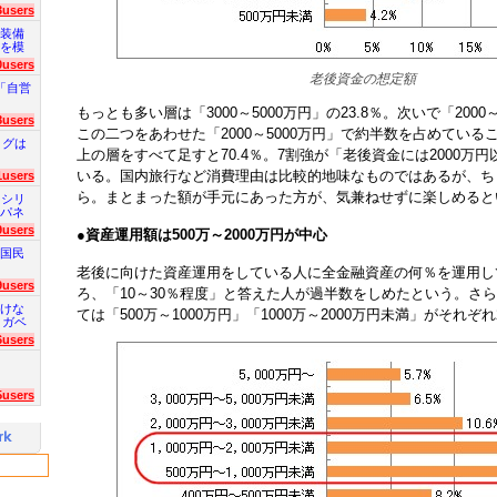
3users
装備
を模
0users
老後資金の想定額
「自営
もっとも多い層は「3000～5000万円」の23.8％。次いで「2000～
8users
この二つをあわせた「2000～5000万円」で約半数を占めているこ
ログは
上の層をすべて足すと70.4％。7割強が「老後資金には2000万
いる。国内旅行など消費理由は比較的地味なものではあるが、ち
1users
ら。まとまった額が手元にあった方が、気兼ねせずに楽しめると
 シリ
パネ
9users
●
資産運用額は500万～2000万円が中心
国民
老後に向けた資産運用をしている人に全金融資産の何％を運用し
9users
ろ、「10～30％程度」と答えた人が過半数をしめたという。さ
けな
ては「500万～1000万円」「1000万～2000万円未満」がそれぞ
 ガベ
6users
5users