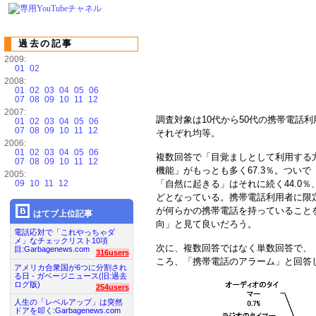
過去の記事
2009:
01
02
2008:
01
02
03
04
05
06
07
08
09
10
11
12
2007:
調査対象は10代から50代の携帯電話利用
01
02
03
04
05
06
07
08
09
10
11
12
それぞれ均等。
2006:
01
02
03
04
05
06
複数回答で「目覚ましとして利用する
07
08
09
10
11
12
機能」がもっとも多く67.3％。ついで
2005:
09
10
11
12
「自然に起きる」はそれに続く44.0％
どとなっている。携帯電話利用者に限
が何らかの携帯電話を持っていること
はてブ上位記事
向」と見て良いだろう。
電話応対で「これやっちゃダ
メ」なチェックリスト10項
次に、複数回答ではなく単数回答で、
目:Garbagenews.com
316users
ころ、「携帯電話のアラーム」と回答し
アメリカ合衆国が6つに分割され
る日 - ガベージニュース(旧:過去
ログ版)
254users
人生の「レベルアップ」は突然
ドアを叩く:Garbagenews.com