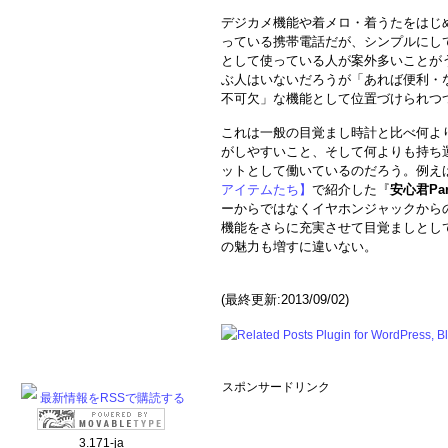
デジカメ機能や着メロ・着うたをはじ
っている携帯電話だが、シンプルにし
として使っている人が案外多いことが
ぶ人はいないだろうが「あれば便利・
不可欠」な機能として位置づけられつ
これは一般の目覚まし時計と比べ何よ
がしやすいこと、そして何よりも持ち運
ットとして働いているのだろう。例え
アイテムたち】
で紹介した『
安心君Part
ーからではなくイヤホンジャックから
機能をさらに充実させて目覚ましとし
の魅力も増すに違いない。
(最終更新:2013/09/02)
スポンサードリンク
最新情報をRSSで購読する
3.171-ja