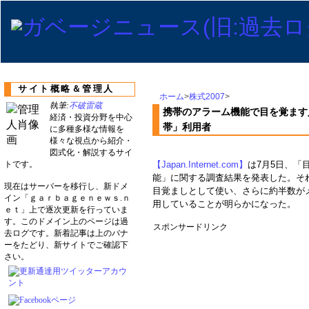
サイト概略＆管理人
ホーム
>
株式2007
>
執筆:
不破雷蔵
携帯のアラーム機能で目を覚ます
経済・投資分野を中心
帯」利用者
に多種多様な情報を
様々な視点から紹介・
図式化・解説するサイ
トです。
【Japan.Internet.com】
は7月5日、「
能」に関する調査結果を発表した。そ
現在はサーバーを移行し、新ドメ
目覚ましとして使い、さらに約半数が
イン「ｇａｒｂａｇｅｎｅｗｓ.ｎ
用していることが明らかになった。
ｅｔ」上で逐次更新を行っていま
す。このドメイン上のページは過
スポンサードリンク
去ログです。新着記事は上のバナ
ーをたどり、新サイトでご確認下
さい。