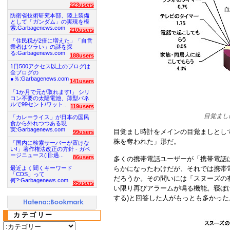
223users
防衛省技術研究本部、陸上装備
として「ガンダム」の実現を模
索:Garbagenews.com
210users
「住民税が2倍に増えた」「自営
業者はツラい」の謎を探
る:Garbagenews.com
188users
1日500アクセス以上のブログは
全ブログの
●％:Garbagenews.com
141users
「1か月で元が取れます!」 シリ
コン不要の太陽電池、薄型パネ
ルで99セント/ワット...
119users
目覚まし
「カレーライス」が日本の国民
食から外れつつある現
実:Garbagenews.com
目覚まし時計をメインの目覚ましとして
99users
株を奪われた」形だ。
「国内に検索サーバーが置けな
い!」著作権法改正の方針 - ガベ
ージニュース(旧:過...
86users
多くの携帯電話ユーザーが「携帯電話
らかになったわけだが、それでは携帯
最近よく聞くキーワード
「CDS」って
だろうか。その問いには「スヌーズの
何?:Garbagenews.com
85users
い限り再びアラームが鳴る機能。寝ぼ
する)と回答した人がもっとも多かった
カテゴリー