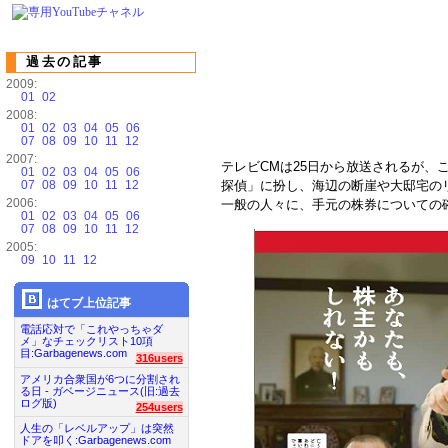
過去の記事
2009:
01
02
2008:
01
02
03
04
05
06
07
08
09
10
11
12
2007:
テレビCMは25日から放送されるが、
01
02
03
04
05
06
07
08
09
10
11
12
探偵」に扮し、海辺の断崖や大邸宅の
2006:
一般の人々に、手元の株券についての
01
02
03
04
05
06
07
08
09
10
11
12
2005:
09
10
11
12
はてブ上位記事
電話応対で「これやっちゃダ
メ」なチェックリスト10項
目:Garbagenews.com
316users
アメリカ合衆国が6つに分割され
る日 - ガベージニュース(旧:過去
ログ版)
254users
人生の「レベルアップ」は突然
ドアを叩く:Garbagenews.com