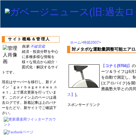
サイト概略＆管理人
ホーム
>
時節2007
>
執筆:
不破雷蔵
対メタボな運動量調整可能エアロ
経済・投資分野を中心
に多種多様な情報を
様々な視点から紹介・
【
コナミ(9766)
】
の
図式化・解説するサイ
ーツ＆ライフは6月
トです。
を自動で測定し、
現在はサーバーを移行し、新ドメ
(エアロバイク)を
イン「ｇａｒｂａｇｅｎｅｗｓ.ｎ
應義塾大学との共同
ｅｔ」上で逐次更新を行っていま
ス】
)。
す。このドメイン上のページは過
去ログです。新着記事は上のバナ
スポンサードリンク
ーをたどり、新サイトでご確認下
さい。