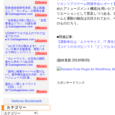
223users
リカシリアスゲーム関連学会レポート
防衛省技術研究本部、陸上装備
めたアミューズメント機器)を用いた
として「ガンダム」の実現を模
リエーションとして普及しつつある。
索:Garbagenews.com
210users
ームと運動の融合は注目されており、
「住民税が2倍に増えた」「自営
のものだろう。
業者はツラい」の謎を探
る:Garbagenews.com
188users
1日500アクセス以上のブログは
全ブログの
■関連記事:
●％:Garbagenews.com
141users
【運動単位は「エクササイズ」!? 厚
「1か月で元が取れます!」 シリ
【コナミのヨガなソフト『どこでもヨ
コン不要の太陽電池、薄型パネ
ルで99セント/ワット...
119users
「カレーライス」が日本の国民
(最終更新:2013/08/20)
食から外れつつある現
実:Garbagenews.com
99users
「国内に検索サーバーが置けな
い!」著作権法改正の方針 - ガベ
ージニュース(旧:過...
86users
スポンサードリンク
最近よく聞くキーワード
「CDS」って
何?:Garbagenews.com
85users
カテゴリー