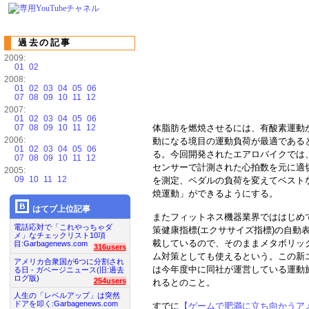
過去の記事
2009:
01
02
2008:
01
02
03
04
05
06
07
08
09
10
11
12
2007:
01
02
03
04
05
06
07
08
09
10
11
12
体脂肪を燃焼させるには、有酸素運動
2006:
動になる境目の運動負荷が最適である
01
02
03
04
05
06
る。今回開発されたエアロバイクでは
07
08
09
10
11
12
センサーで計測された心拍数を元に適
2005:
09
10
11
12
を測定、ペダルの負荷を変えてベスト
焼運動」ができるようにする。
はてブ上位記事
またフィットネス機器業界でははじめ
電話応対で「これやっちゃダ
策健康指標(エクササイズ指標)の自動
メ」なチェックリスト10項
載しているので、そのままメタボリッ
目:Garbagenews.com
316users
ム対策としても使えるという。この新
アメリカ合衆国が6つに分割され
は今年度中に同社が運営している運動
る日 - ガベージニュース(旧:過去
ログ版)
254users
れるとのこと。
人生の「レベルアップ」は突然
ドアを叩く:Garbagenews.com
すでに
【ゲームで肥満に立ち向かうア