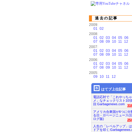
過去の記事
2009:
01
02
2008:
01
02
03
04
05
06
07
08
09
10
11
12
2007:
01
02
03
04
05
06
07
08
09
10
11
12
2006:
01
02
03
04
05
06
07
08
09
10
11
12
2005:
09
10
11
12
はてブ上位記事
電話応対で「これやっちゃ
メ」なチェックリスト10
目:Garbagenews.com
31
アメリカ合衆国が6つに分
る日 - ガベージニュース(
ログ版)
25
人生の「レベルアップ」は
ドアを叩く:Garbagenews.