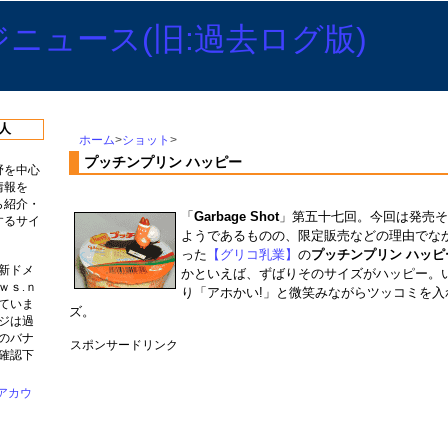
人
ホーム
>
ショット
>
プッチンプリン ハッピー
野を中心
情報を
ら紹介・
「
Garbage Shot
」第五十七回。今回は発売
するサイ
ようであるものの、限定販売などの理由でな
った
【グリコ乳業】
の
プッチンプリン ハッピ
新ドメ
かといえば、ずばりそのサイズがハッピー。
ｗｓ.ｎ
り「アホかい!」と微笑みながらツッコミを入
ていま
ズ。
ジは過
のバナ
スポンサードリンク
確認下