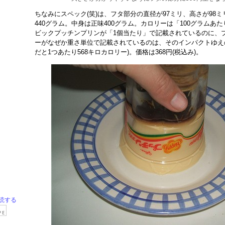
ちなみにスペック(笑)は、フタ部分の直径が97ミリ、高さが98
440グラム。中身は正味400グラム。カロリーは「100グラムあた
ビックプッチンプリンが「1個当たり」で記載されているのに、プ
ーがなぜか重さ単位で記載されているのは、そのインパクトゆえ
だと1つあたり568キロカロリー)。価格は368円(税込み)。
読する