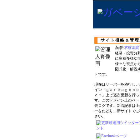
サイト概略＆管理
執筆:
不破雷蔵
経済・投資分
に多種多様な
様々な視点か
図式化・解説
トです。
現在はサーバーを移行し、
イン「ｇａｒｂａｇｅｎｅ
ｅｔ」上で逐次更新を行っ
す。このドメイン上のペー
去ログです。新着記事は上
ーをたどり、新サイトでご
さい。