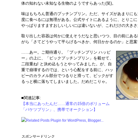
体の知れない未知なる生物のようですらあった(笑)。
味はもちろん普通のプッチンプリン。ただ、サイズがあまりにも
度に食べるには無理がある。公式サイトにあるように、とりこに
やっぱりますますおしいしいには違いないが、これだけの大きさ
取り出した容器は何かに使えそうだなと思いつつ、目の前にある
がら「さてどうやって平らげるべきか、何日かかるのか」と思案
……あー。ご期待通り。「プッチンプリン ハッピ
ー」の上に、「ビックプッチンプリン」を載せて、
二段重ね! と決め込もうとやってみました。が、自
重で崩壊するのでは、という心配をする前に、ハッ
ピーのカラメル部分でつるりと滑って、ビックがす
るっと横に落ちてしまいました。だめだこりゃ。
■関連記事:
【本当にあったんだ……通常の15倍のボリューム
「バケツプリン」、携帯でオークション】
スポンサードリンク