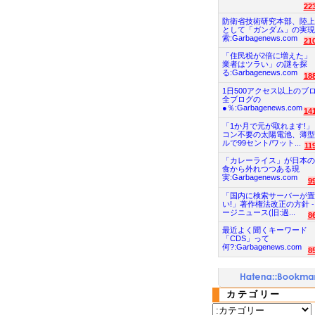
22
防衛省技術研究本部、陸上
として「ガンダム」の実現
索:Garbagenews.com
21
「住民税が2倍に増えた」
業者はツラい」の謎を探
る:Garbagenews.com
18
1日500アクセス以上のブ
全ブログの
●％:Garbagenews.com
14
「1か月で元が取れます!」
コン不要の太陽電池、薄型
ルで99セント/ワット...
11
「カレーライス」が日本の
食から外れつつある現
実:Garbagenews.com
9
「国内に検索サーバーが置
い!」著作権法改正の方針 -
ージニュース(旧:過...
8
最近よく聞くキーワード
「CDS」って
何?:Garbagenews.com
8
カテゴリー