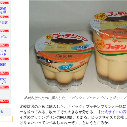
3users
装備
を模
0users
「自営
8users
ログは
1users
 シリ
パネ
9users
国民
9users
けな
 ガベ
6users
比較対照のために購入した、「ビック」プッチンプリンと並ぶ、プ
5users
比較対照のために購入した、「ビック」プッチンプリンと一緒に
ーを並べてみる。改めてその大きさが分かる。
【公式サイトの説
イズのプッチンプリンの約3.8倍、とある。ビックサイズと比較し
けりゃいいってレベルじゃねーぞ」、というところか。