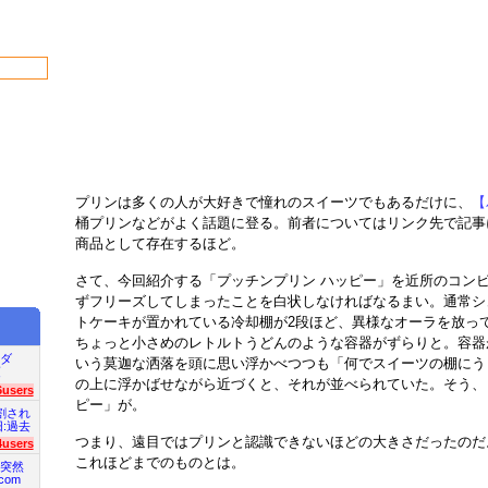
プリンは多くの人が大好きで憧れのスイーツでもあるだけに、
【
桶プリンなどがよく話題に登る。前者についてはリンク先で記事
商品として存在するほど。
さて、今回紹介する「プッチンプリン ハッピー」を近所のコン
ずフリーズしてしまったことを白状しなければなるまい。通常シ
トケーキが置かれている冷却棚が2段ほど、異様なオーラを放っ
ちょっと小さめのレトルトうどんのような容器がずらりと。容器
ダ
いう莫迦な洒落を頭に思い浮かべつつも「何でスイーツの棚にう
項
の上に浮かばせながら近づくと、それが並べられていた。そう、
6users
ピー」が。
割され
旧:過去
つまり、遠目ではプリンと認識できないほどの大きさだったのだ
4users
これほどまでのものとは。
突然
com