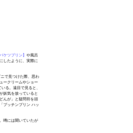
バケツプリン】
や風呂
にしたように、実際に
ビニで見つけた際、思わ
ュークリームやショー
ている。遠目で見ると、
が妖気を放っていると
どんが」と疑問符を頭
「プッチンプリン ハッ
。噂には聞いていたが