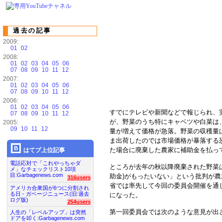
過去の記事
2009:
01
02
2008:
01
02
03
04
05
06
07
08
09
10
11
12
2007:
01
02
03
04
05
06
07
08
09
10
11
12
2006:
01
02
03
04
05
06
すでにテレビや新聞などで報じられ、
07
08
09
10
11
12
が、野菜のうち特にキャベツや白菜は
2005:
09
10
11
12
量が増えて価格が急落。野菜の収穫量
ま出荷したのでは市場価格が暴落する
た場合に廃棄した農家に補助金を払っ
はてブ上位記事
電話応対で「これやっちゃダ
ところが去年の秋以降廃棄された野菜は
メ」なチェックリスト10項
目:Garbagenews.com
助金)がもったいない」という批判が
316users
省では率先して今回の委員会開催を通
アメリカ合衆国が6つに分割され
る日 - ガベージニュース(旧:過去
になった。
ログ版)
254users
第一回委員会では次のような意見が出
人生の「レベルアップ」は突然
ドアを叩く:Garbagenews.com