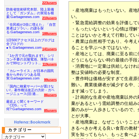
223users
防衛省技術研究本部、陸上装備
・産地廃棄はもったいない。産地
として「ガンダム」の実現を模
い。
索:Garbagenews.com
210users
・緊急需給調整の効果を評価して
「住民税が2倍に増えた」「自営
・もったいないという心情は理解
業者はツラい」の謎を探
る:Garbagenews.com
188users
ことはないかと考えて行動してい
1日500アクセス以上のブログは
・農業は自然相手であり、今考え
全ブログの
ることを学ぶべきではないか。
●％:Garbagenews.com
141users
・産地としては、廃棄に至る前に
「1か月で元が取れます!」 シリ
コン不要の太陽電池、薄型パネ
どうにもならない時の最後の手段
ルで99セント/ワット...
119users
・消費地に一定量は供給しなけれ
「カレーライス」が日本の国民
整は安値時の必要な制度。
食から外れつつある現
・豊作時は価格が安すぎて生産原
実:Garbagenews.com
99users
難い。農業後継者が減少する中、
「国内に検索サーバーが置けな
い!」著作権法改正の方針 - ガベ
ます減ってしまう。
ージニュース(旧:過...
86users
・計画的な生産や産地廃棄以外の
最近よく聞くキーワード
棄があるという需給調整の仕組み
「CDS」って
棄のみが一人歩きしているので、
何?:Garbagenews.com
85users
とが大事。
・産地廃棄は、なぜこういうこと
きるべきか考える良い食育の教材
カテゴリー
実を知ってもらい、もっと食べよ