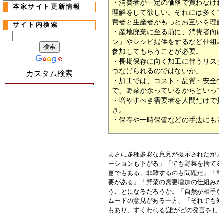
・消費者が一定の価格で買わなけ
本家サイト更新情報
理解をして欲しい。それには多く
費者と生産者がもっとお互いを理
サイト内検索
・産地廃棄に至る前に、消費者向
ン」やレシピ提供をするなど仕組
参加してもらうことが必要。
・長期保存に向く加工に伴うリス
つなげられるのではないか。
カスタム検索
・加工では、コスト・品質・安全
で、野菜が余っているからといっ
・増やすべき需要者を人間だけで
き。
・保存や一時保管などの手法にも
まさに多種多彩な意見が提示されたが
ーションも下がる」「でも野菜を捨て
恵でもある。非難するのも問題だ」「
要がある」「野菜の需要増加の仕組み
うことになるだろうか。「自然が相手
ムードの意見がある一方、「それでも
もあり、すくわれる(誰がどの発言をし