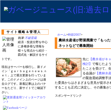
サイト概略＆管理人
ホーム
>
時節2007
>
執筆:
不破雷蔵
農林水産省が野菜廃棄で「もった
経済・投資分野を中心
ネットなどで募集開始
に多種多様な情報を
様々な視点から紹介・
図式化・解説するサイ
トです。
先に
【農水省がキ
検討】
で報じたよ
現在はサーバーを移行し、新ドメ
たことを受けて、
イン「ｇａｒｂａｇｅｎｅｗｓ.ｎ
る会議が
【農林水
ｅｔ」上で逐次更新を行っていま
の緊急需給調整手法
す。このドメイン上のページは過
た委員からはさまざまな意見が提示さ
去ログです。新着記事は上のバナ
することも正式に決定し、その募集が
ーをたどり、新サイトでご確認下
さい。
スポンサードリンク