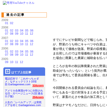
過去の記事
2009:
01
02
2008:
01
02
03
04
05
06
07
08
09
10
11
12
2007:
すでにテレビや新聞などで報じられ、
01
02
03
04
05
06
07
08
09
10
11
12
が、野菜のうち特にキャベツや白菜は
2006:
量が増えて価格が急落。野菜の収穫量
01
02
03
04
05
06
ま出荷したのでは市場価格が暴落する
07
08
09
10
11
12
た場合に廃棄した農家に補助金を払っ
2005:
09
10
11
12
ところが去年の秋以降廃棄された野菜は
助金)がもったいない」という批判が
はてブ上位記事
省では率先して委員会開催を通し、出
電話応対で「これやっちゃダ
た。
メ」なチェックリスト10項
目:Garbagenews.com
316users
今回開催される委員会の結論を元に、
アメリカ合衆国が6つに分割され
中にもある一定の対策をまとめる予定
る日 - ガベージニュース(旧:過去
ログ版)
いて、家畜のえさや食品の加工用とし
254users
人生の「レベルアップ」は突然
野菜はナマモノなだけに、日持ちしに
ドアを叩く:Garbagenews.com