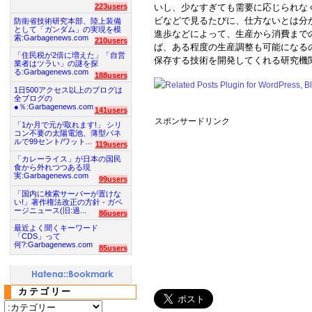
223users
いし、少なすぎても需要に応じられな
ビなどで見るたびに、仕方ないとは分
防衛省技術研究本部、陸上装備
として「ガンダム」の実現を模
進歩などによって、生産から消費までの
索:Garbagenews.com
210users
ば、ある程度の生産調整も可能になる
「住民税が2倍に増えた」「自営
保存する技術を開発してくれる研究機
業者はツラい」の謎を探
る:Garbagenews.com
188users
1日500アクセス以上のブログは
全ブログの
●％:Garbagenews.com
141users
スポンサードリンク
「1か月で元が取れます!」 シリ
コン不要の太陽電池、薄型パネ
ルで99セント/ワット...
119users
「カレーライス」が日本の国民
食から外れつつある現
実:Garbagenews.com
99users
「国内に検索サーバーが置けな
い!」著作権法改正の方針 - ガベ
ージニュース(旧:過...
86users
最近よく聞くキーワード
「CDS」って
何?:Garbagenews.com
85users
カテゴリー