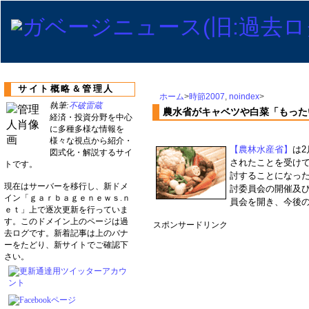
サイト概略＆管理人
ホーム
>
時節2007
,
noindex
>
執筆:
不破雷蔵
農水省がキャベツや白菜「もった
経済・投資分野を中心
に多種多様な情報を
様々な視点から紹介・
【農林水産省】
は
図式化・解説するサイ
されたことを受け
トです。
討することになっ
現在はサーバーを移行し、新ドメ
討委員会の開催及び
イン「ｇａｒｂａｇｅｎｅｗｓ.ｎ
員会を開き、今後
ｅｔ」上で逐次更新を行っていま
す。このドメイン上のページは過
スポンサードリンク
去ログです。新着記事は上のバナ
ーをたどり、新サイトでご確認下
さい。