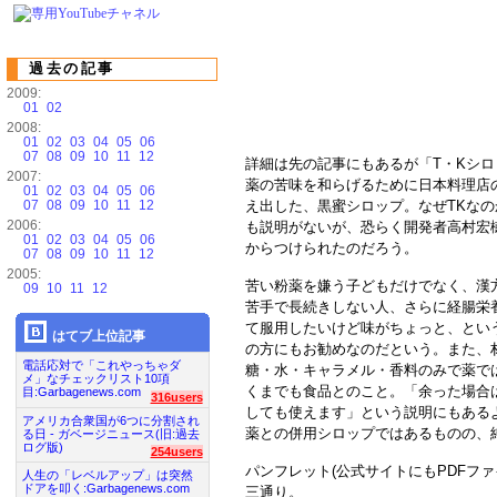
過去の記事
2009:
01
02
2008:
01
02
03
04
05
06
07
08
09
10
11
12
詳細は先の記事にもあるが「T・Kシロ
2007:
薬の苦味を和らげるために日本料理店
01
02
03
04
05
06
07
08
09
10
11
12
え出した、黒蜜シロップ。なぜTKなの
2006:
も説明がないが、恐らく開発者高村宏
01
02
03
04
05
06
からつけられたのだろう。
07
08
09
10
11
12
2005:
苦い粉薬を嫌う子どもだけでなく、漢
09
10
11
12
苦手で長続きしない人、さらに経腸栄
て服用したいけど味がちょっと、とい
はてブ上位記事
の方にもお勧めなのだという。また、
電話応対で「これやっちゃダ
糖・水・キャラメル・香料のみで薬で
メ」なチェックリスト10項
くまでも食品とのこと。「余った場合
目:Garbagenews.com
316users
しても使えます」という説明にもある
アメリカ合衆国が6つに分割され
薬との併用シロップではあるものの、
る日 - ガベージニュース(旧:過去
ログ版)
254users
パンフレット(公式サイトにもPDFフ
人生の「レベルアップ」は突然
ドアを叩く:Garbagenews.com
三通り。