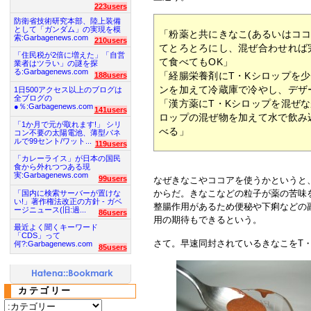
223users
防衛省技術研究本部、陸上装備
として「ガンダム」の実現を模
「粉薬と共にきなこ(あるいはココ
索:Garbagenews.com
210users
てとろとろにし、混ぜ合わせれば
「住民税が2倍に増えた」「自営
て食べてもOK」
業者はツラい」の謎を探
る:Garbagenews.com
「経腸栄養剤にT・Kシロップを
188users
ンを加えて冷蔵庫で冷やし、デザ
1日500アクセス以上のブログは
全ブログの
「漢方薬にT・Kシロップを混ぜ
●％:Garbagenews.com
141users
ロップの混ぜ物を加えて水で飲み
「1か月で元が取れます!」 シリ
べる」
コン不要の太陽電池、薄型パネ
ルで99セント/ワット...
119users
「カレーライス」が日本の国民
食から外れつつある現
実:Garbagenews.com
99users
なぜきなこやココアを使うかというと
からだ。きなこなどの粒子が薬の苦味
「国内に検索サーバーが置けな
い!」著作権法改正の方針 - ガベ
整腸作用があるため便秘や下痢などの
ージニュース(旧:過...
86users
用の期待もできるという。
最近よく聞くキーワード
「CDS」って
さて。早速同封されているきなこをT
何?:Garbagenews.com
85users
カテゴリー