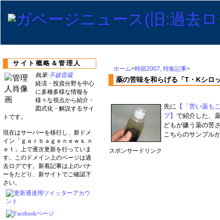
サイト概略＆管理人
ホーム
>
時節2007
,
特集記事
>
執筆:
不破雷蔵
薬の苦味を和らげる「T・Kシロ
経済・投資分野を中心
に多種多様な情報を
様々な視点から紹介・
先に
【「苦い薬も
図式化・解説するサイ
プ】
で紹介した、
トです。
どもが嫌う薬の苦
現在はサーバーを移行し、新ドメ
こちらのサンプル
イン「ｇａｒｂａｇｅｎｅｗｓ.ｎ
ｅｔ」上で逐次更新を行っていま
スポンサードリンク
す。このドメイン上のページは過
去ログです。新着記事は上のバナ
ーをたどり、新サイトでご確認下
さい。