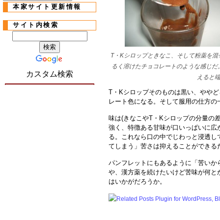
本家サイト更新情報
サイト内検索
T・Kシロップときなこ、そして粉薬を
るく溶けたチョコレートのような感じだ
カスタム検索
えると
T・Kシロップそのものは黒い、やや
レート色になる。そして服用の仕方の
味は(きなこやT・Kシロップの分量の
強く、特徴ある甘味が口いっぱいに広
る。これなら口の中でじわっと浸透し
てしまう」苦さは抑えることができる
パンフレットにもあるように「苦いか
や、漢方薬を続けたいけど苦味が何と
はいかがだろうか。