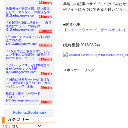
223users
早速この記事のサイドにつけてみたが
防衛省技術研究本部、陸上装備
やサイトにもつけてみると良いだろう
として「ガンダム」の実現を模
索:Garbagenews.com
210users
「住民税が2倍に増えた」「自営
■関連記事:
業者はツラい」の謎を探
【ショックウェーブ、ゲームがプレイ
る:Garbagenews.com
188users
1日500アクセス以上のブログは
全ブログの
●％:Garbagenews.com
(最終更新:2013/08/24)
141users
「1か月で元が取れます!」 シリ
コン不要の太陽電池、薄型パネ
ルで99セント/ワット...
119users
「カレーライス」が日本の国民
食から外れつつある現
スポンサードリンク
実:Garbagenews.com
99users
「国内に検索サーバーが置けな
い!」著作権法改正の方針 - ガベ
ージニュース(旧:過...
86users
最近よく聞くキーワード
「CDS」って
何?:Garbagenews.com
85users
カテゴリー