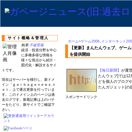
サイト概略＆管理人
ホーム
>
ゲーム2006
,
インターネット200
執筆:
不破雷蔵
【更新】まんたんウェブ、ゲーム
経済・投資分野を中心
を提供開始
に多種多様な情報を
様々な視点から紹介・
図式化・解説するサイ
トです。
【毎日新聞】
が運
たんウェブ]では1
現在はサーバーを移行し、新ドメ
どを個人のブログや
イン「ｇａｒｂａｇｅｎｅｗｓ.ｎ
たんガジェット[の提
ｅｔ」上で逐次更新を行っていま
す。このドメイン上のページは過
スポンサードリンク
去ログです。新着記事は上のバナ
ーをたどり、新サイトでご確認下
さい。