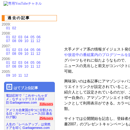
過去の記事
2009:
01
02
2008:
01
02
03
04
05
06
07
08
09
10
11
12
2007:
大手メディア系の情報ダイジェスト発
01
02
03
04
05
06
07
08
09
10
11
12
や放送中の番組案内のブログツールを
2006:
グパーツもそれに似たようなもので、
01
02
03
04
05
06
ニュースの見出しと前文がコンパクト
07
08
09
10
11
12
可能。
2005:
09
10
11
12
興味深いのは各記事にアマゾンジャパ
リエイトリンクが設定されていること
はてブ上位記事
紹介人として設定されているのだが、
電話応対で「これやっちゃダ
ザー自身の」アマゾンアソシエイトI
メ」なチェックリスト10項
目:Garbagenews.com
ンクとして利用表示ができる。カラー
316users
類。
アメリカ合衆国が6つに分割され
る日 - ガベージニュース(旧:過去
ログ版)
サイトでは公開開始を記念し、登録者
254users
書2007」のプレゼントキャンペーン
人生の「レベルアップ」は突然
ドアを叩く:Garbagenews.com