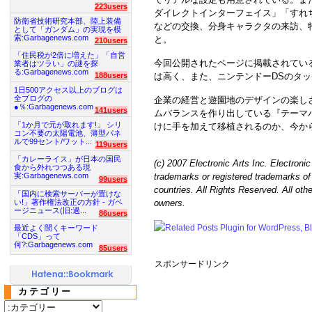
223users
ダイレクトインターフェイス」「すれ
防衛省技術研究本部、陸上装備
などの交換、分身キャラクタの来訪、
として「ガンダム」の実現を模
索:Garbagenews.com
と。
210users
「住民税が2倍に増えた」「自営
今回公開されたページに掲載されてい
業者はツラい」の謎を探
る:Garbagenews.com
188users
は高く、また、ニンテンドーDSのタ
1日500アクセス以上のブログは
全ブログの
企業の経営と遊園地のデザインの楽し
●％:Garbagenews.com
141users
ムバランスを作り出している『テーマ
「1か月で元が取れます!」 シリ
けに手を加えて移植されるのか、今か
コン不要の太陽電池、薄型パネ
ルで99セント/ワット...
119users
「カレーライス」が日本の国民
(c) 2007 Electronic Arts Inc. Electron
食から外れつつある現
trademarks or registered trademarks of 
実:Garbagenews.com
99users
countries. All Rights Reserved. All othe
「国内に検索サーバーが置けな
い!」著作権法改正の方針 - ガベ
owners.
ージニュース(旧:過...
86users
最近よく聞くキーワード
「CDS」って
何?:Garbagenews.com
85users
スポンサードリンク
カテゴリー