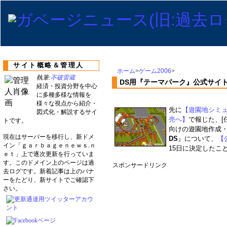
サイト概略＆管理人
ホーム
>
ゲーム2006
>
執筆:
不破雷蔵
DS用『テーマパーク』公式サイト
経済・投資分野を中心
に多種多様な情報を
様々な視点から紹介・
先に
【遊園地シミ
図式化・解説するサイ
売へ】
で報じた、[
トです。
向けの遊園地作成
現在はサーバーを移行し、新ドメ
DS
』について、
【
イン「ｇａｒｂａｇｅｎｅｗｓ.ｎ
15日に決定したこと
ｅｔ」上で逐次更新を行っていま
す。このドメイン上のページは過
スポンサードリンク
去ログです。新着記事は上のバナ
ーをたどり、新サイトでご確認下
さい。