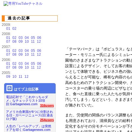
過去の記事
2009:
01
02
2008:
01
02
03
04
05
06
07
08
09
10
11
12
2007:
「テーマパーク」は『ポピュラス』な
01
02
03
04
05
06
07
08
09
10
11
12
ーター・モリニュー氏によるシミュレ
2006:
園地のさまざまなアトラクションの動
01
02
03
04
05
06
設置によるデザイン、そしてお客の動
07
08
09
10
11
12
ンとして体験できる、ビジネス色の強
2005:
09
10
11
12
らえることが可能な、稀有な内容のも
高めるためのアトラクション開発や、
コースターの乗り場の周辺にピザなど
はてブ上位記事
と、食べた直後に乗った人たちが気持
電話応対で「これやっちゃダ
汚してしまう」などという、さまざま
メ」なチェックリスト10項
目:Garbagenews.com
が施されていた。
316users
アメリカ合衆国が6つに分割され
また、労使間の関係のバランス調整も
る日 - ガベージニュース(旧:過去
ログ版)
254users
も用意されており、清掃員などの給料
定化するがその分モチベーションが下
人生の「レベルアップ」は突然
ドアを叩く:Garbagenews.com
でリアルな設定も用意されている。ま