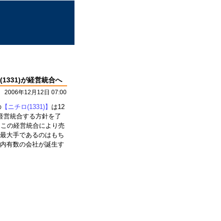
1331)が経営統合へ
2006年12月12日 07:00
の
【ニチロ(1331)】
は12
経営統合する方針を了
。この経営統合により売
は最大手であるのはもち
国内有数の会社が誕生す