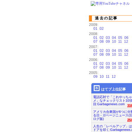
過去の記事
2009:
01
02
2008:
01
02
03
04
05
06
07
08
09
10
11
12
2007:
01
02
03
04
05
06
07
08
09
10
11
12
2006:
01
02
03
04
05
06
07
08
09
10
11
12
2005:
09
10
11
12
はてブ上位記事
電話応対で「これやっちゃ
メ」なチェックリスト10
目:Garbagenews.com
31
アメリカ合衆国が6つに分
る日 - ガベージニュース(
ログ版)
25
人生の「レベルアップ」は
ドアを叩く:Garbagenews.