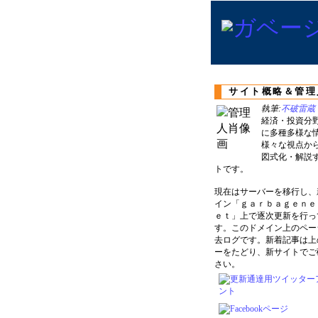
サイト概略＆管理
執筆:
不破雷蔵
経済・投資分
に多種多様な
様々な視点か
図式化・解説
トです。
現在はサーバーを移行し、
イン「ｇａｒｂａｇｅｎｅ
ｅｔ」上で逐次更新を行っ
す。このドメイン上のペー
去ログです。新着記事は上
ーをたどり、新サイトでご
さい。