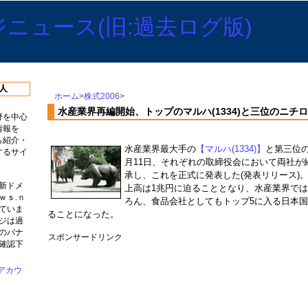
人
ホーム
>
株式2006
>
水産業界再編開始、トップのマルハ(1334)と三位のニチロ(
野を中心
情報を
ら紹介・
水産業界最大手の
【マルハ(1334)】
と第三位
するサイ
月11日、それぞれの取締役会において両社が
承し、これを正式に発表した(発表リリース)
新ドメ
上高は1兆円に迫ることとなり、水産業界で
ｗｓ.ｎ
ろん、食品会社としてもトップ5に入る日本
ていま
ることになった。
ジは過
のバナ
スポンサードリンク
確認下