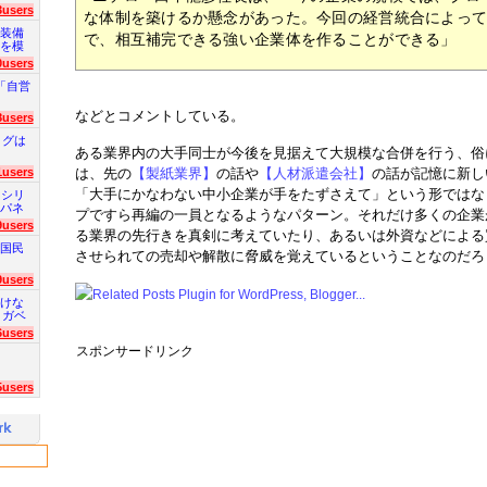
3users
な体制を築けるか懸念があった。今回の経営統合によっ
装備
で、相互補完できる強い企業体を作ることができる」
を模
0users
「自営
などとコメントしている。
8users
ログは
ある業界内の大手同士が今後を見据えて大規模な合併を行う、俗
1users
は、先の
【製紙業界】
の話や
【人材派遣会社】
の話が記憶に新し
「大手にかなわない中小企業が手をたずさえて」という形ではな
 シリ
パネ
プですら再編の一員となるようなパターン。それだけ多くの企業
9users
る業界の先行きを真剣に考えていたり、あるいは外資などによる
国民
させられての売却や解散に脅威を覚えているということなのだろ
9users
けな
 ガベ
6users
スポンサードリンク
5users