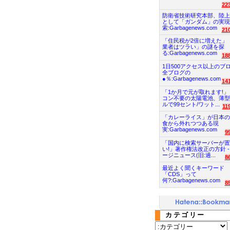
22
防衛省技術研究本部、陸上
として「ガンダム」の実現
索:Garbagenews.com
21
「住民税が2倍に増えた」
業者はツラい」の謎を探
る:Garbagenews.com
18
1日500アクセス以上のブ
全ブログの
●％:Garbagenews.com
14
「1か月で元が取れます!」
コン不要の太陽電池、薄型
ルで99セント/ワット...
11
「カレーライス」が日本の
食から外れつつある現
実:Garbagenews.com
9
「国内に検索サーバーが置
い!」著作権法改正の方針 -
ージニュース(旧:過...
8
最近よく聞くキーワード
「CDS」って
何?:Garbagenews.com
8
カテゴリー