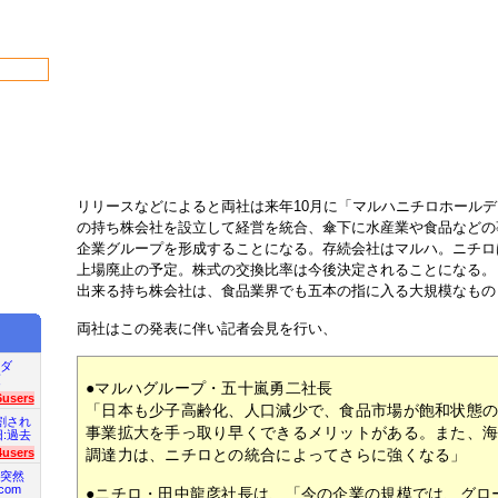
リリースなどによると両社は来年10月に「マルハニチロホール
の持ち株会社を設立して経営を統合、傘下に水産業や食品などの
企業グループを形成することになる。存続会社はマルハ。ニチロは
上場廃止の予定。株式の交換比率は今後決定されることになる。
出来る持ち株会社は、食品業界でも五本の指に入る大規模なもの
両社はこの発表に伴い記者会見を行い、
ダ
項
●マルハグループ・五十嵐勇二社長
6users
「日本も少子高齢化、人口減少で、食品市場が飽和状態
割され
事業拡大を手っ取り早くできるメリットがある。また、
旧:過去
調達力は、ニチロとの統合によってさらに強くなる」
4users
突然
com
●ニチロ・田中龍彦社長は、「今の企業の規模では、グロ