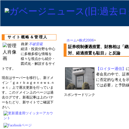
サイト概略＆管理人
ホーム
>
株式2006
>
執筆:
不破雷蔵
証券税制優遇措置、財務相は「継
経済・投資分野を中心
対、経過措置も駄目」と反論
に多種多様な情報を
様々な視点から紹介・
図式化・解説するサイ
トです。
【ロイター通信】
者会見の中で、証
現在はサーバーを移行し、新ドメ
に否定的な考えを
イン「ｇａｒｂａｇｅｎｅｗｓ.ｎ
ては必要」と予防
ｅｔ」上で逐次更新を行っていま
す。このドメイン上のページは過
スポンサードリンク
去ログです。新着記事は上のバナ
ーをたどり、新サイトでご確認下
さい。