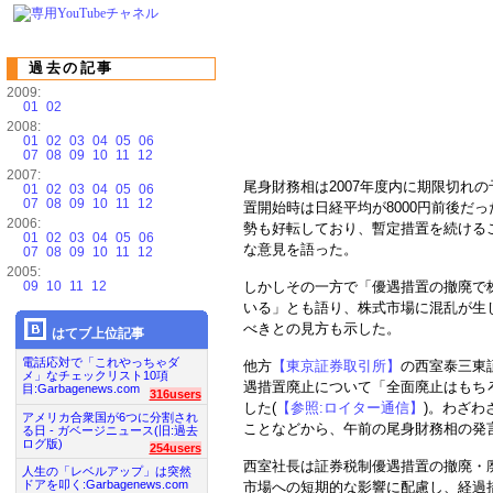
過去の記事
2009:
01
02
2008:
01
02
03
04
05
06
07
08
09
10
11
12
2007:
尾身財務相は2007年度内に期限切れ
01
02
03
04
05
06
07
08
09
10
11
12
置開始時は日経平均が8000円前後だ
2006:
勢も好転しており、暫定措置を続ける
01
02
03
04
05
06
な意見を語った。
07
08
09
10
11
12
2005:
09
10
11
12
しかしその一方で「優遇措置の撤廃で
いる」とも語り、株式市場に混乱が生
べきとの見方も示した。
はてブ上位記事
電話応対で「これやっちゃダ
他方
【東京証券取引所】
の西室泰三東
メ」なチェックリスト10項
遇措置廃止について「全面廃止はもち
目:Garbagenews.com
316users
した(
【参照:ロイター通信】
)。わざ
アメリカ合衆国が6つに分割され
ことなどから、午前の尾身財務相の発
る日 - ガベージニュース(旧:過去
ログ版)
254users
西室社長は証券税制優遇措置の撤廃・
人生の「レベルアップ」は突然
ドアを叩く:Garbagenews.com
市場への短期的な影響に配慮し、経過