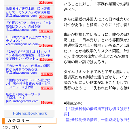
223users
いることに対し、「事務作業面での課
防衛省技術研究本部、陸上装備
述べた。
として「ガンダム」の実現を模
索:Garbagenews.com
210users
さらに最近の外国人による日本株売り
「住民税が2倍に増えた」「自営
能性がある」と指摘。さらに「打ち切
業者はツラい」の謎を探
る:Garbagenews.com
188users
東証が指摘しているように、昨今の日
1日500アクセス以上のブログは
況には、「日本売り」という雰囲気が
全ブログの
●％:Garbagenews.com
優遇措置の廃止・撤廃」があることは
141users
たい、とか地政学的リスクの問題、外
「1か月で元が取れます!」 シリ
コン不要の太陽電池、薄型パネ
が)。野党のお偉方が廃止どころか30
ルで99セント/ワット...
119users
ら頭の痛い話ではあろう。
「カレーライス」が日本の国民
食から外れつつある現
タイムリミットまであと半年も無い。
実:Garbagenews.com
99users
投資家たちも判断に迷うばかり。パワ
「国内に検索サーバーが置けな
済のためによい結果が出ることをして
い!」著作権法改正の方針 - ガベ
ージニュース(旧:過...
愚行のように、「失われた10年」を
86users
最近よく聞くキーワード
「CDS」って
何?:Garbagenews.com
85users
■関連記事:
【「証券税制の優遇措置打ち切りは貯
調】
【証券税制優遇措置、一部継続を政府
カテゴリー