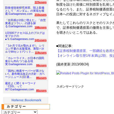
223users
制度を設けた前後に特別措置を乱発し
防衛省技術研究本部、陸上装備
なるだろう。また、証券税制優遇措置
として「ガンダム」の実現を模
索:Garbagenews.com
日本への投資に対するネガティブなイ
210users
「住民税が2倍に増えた」「自営
果たしてこれらのリスクとそのリスク
業者はツラい」の謎を探
る:Garbagenews.com
で、証券税制優遇措置の撤廃を主張し
188users
を聴きたいところではある。
1日500アクセス以上のブログは
全ブログの
●％:Garbagenews.com
141users
「1か月で元が取れます!」 シリ
■関連記事:
コン不要の太陽電池、薄型パネ
【証券税制優遇措置、一部継続を政府
ルで99セント/ワット...
119users
【オンライン取引歴1年未満は2割、投
「カレーライス」が日本の国民
食から外れつつある現
(最終更新:2013/08/24)
実:Garbagenews.com
99users
「国内に検索サーバーが置けな
い!」著作権法改正の方針 - ガベ
ージニュース(旧:過...
86users
最近よく聞くキーワード
スポンサードリンク
「CDS」って
何?:Garbagenews.com
85users
カテゴリー