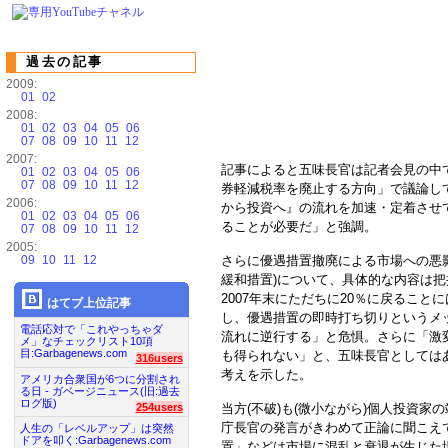
過去の記事
2009:
01
02
2008:
01
02
03
04
05
06
07
08
09
10
11
12
2007:
記事によると五味長官は記者会見の中
01
02
03
04
05
06
07
08
09
10
11
12
券軽減税率を廃止する方向」で議論し
2006:
から投資へ』の流れを加速・定着させ
01
02
03
04
05
06
ることが必要だ」と強調。
07
08
09
10
11
12
2005:
09
10
11
12
さらに優遇措置撤廃による市場への悪
緩和措置)について、具体的な内容は
2007年末にただちに20％に戻るこ
はてブ上位記事
し、優遇措置の即時打ち切りというメ
電話応対で「これやっちゃダ
流れに逆行する」と危惧。さらに「激
メ」なチェックリスト10項
目:Garbagenews.com
も得られない」と、五味長官としては
316users
考えを示した。
アメリカ合衆国が6つに分割され
る日 - ガベージニュース(旧:過去
ログ版)
当方(不破)も(微小ながら)個人投資
254users
庁長官の発言がきわめて正論に聞こえ
人生の「レベルアップ」は突然
ドアを叩く:Garbagenews.com
置」などは市場に混乱と衰退が生じた