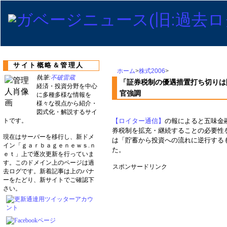
サイト概略＆管理人
ホーム
>
株式2006
>
執筆:
不破雷蔵
「証券税制の優遇措置打ち切りは
経済・投資分野を中心
官強調
に多種多様な情報を
様々な視点から紹介・
図式化・解説するサイ
トです。
【ロイター通信】
の報によると五味金融
券税制を拡充・継続することの必要性
現在はサーバーを移行し、新ドメ
は「貯蓄から投資への流れに逆行する
イン「ｇａｒｂａｇｅｎｅｗｓ.ｎ
た。
ｅｔ」上で逐次更新を行っていま
す。このドメイン上のページは過
スポンサードリンク
去ログです。新着記事は上のバナ
ーをたどり、新サイトでご確認下
さい。