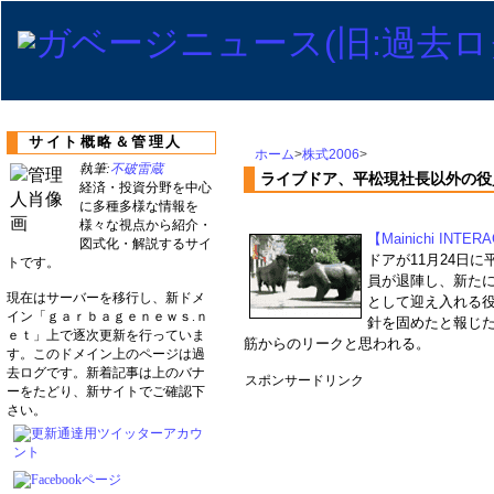
サイト概略＆管理人
ホーム
>
株式2006
>
執筆:
不破雷蔵
ライブドア、平松現社長以外の役
経済・投資分野を中心
に多種多様な情報を
様々な視点から紹介・
【Mainichi INTER
図式化・解説するサイ
ドアが11月24日
トです。
員が退陣し、新た
現在はサーバーを移行し、新ドメ
として迎え入れる役
イン「ｇａｒｂａｇｅｎｅｗｓ.ｎ
針を固めたと報じ
ｅｔ」上で逐次更新を行っていま
筋からのリークと思われる。
す。このドメイン上のページは過
去ログです。新着記事は上のバナ
スポンサードリンク
ーをたどり、新サイトでご確認下
さい。