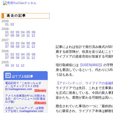
過去の記事
2009:
01
02
2008:
01
02
03
04
05
06
07
08
09
10
11
12
2007:
01
02
03
04
05
06
07
08
09
10
11
12
記事によれば合計で発行済み株式の5
2006:
薦する経営陣が、役員を送り込むこと
01
02
03
04
05
06
ライブドアの資産売却が加速する可能
07
08
09
10
11
12
2005:
現行取締役には
【USEN(4842)】
の宇
09
10
11
12
身も要請しているという。代わりにUS
う話もある。
はてブ上位記事
【アドバンテッジ、ライブドアの金融部
電話応対で「これやっちゃダ
メ」なチェックリスト10項
ライブドアでは先日、これまで主事業
目:Garbagenews.com
316users
を正式に発表している。今回の新人事
アメリカ合衆国が6つに分割され
姿かたち、業態が変わる可能性は高い
る日 - ガベージニュース(旧:過去
ログ版)
254users
懸念されていた事項の一つに「最終的
人生の「レベルアップ」は突然
ちに吸収され、ライブドア本体は解散
ドアを叩く:Garbagenews.com