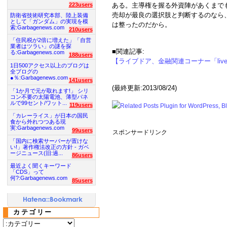
223users
ある。主導権を握る外資陣があくまで
売却が最良の選択肢と判断するのなら
防衛省技術研究本部、陸上装備
として「ガンダム」の実現を模
は整ったのだから。
索:Garbagenews.com
210users
「住民税が2倍に増えた」「自営
業者はツラい」の謎を探
■関連記事:
る:Garbagenews.com
188users
【ライブドア、金融関連コーナー「livedo
1日500アクセス以上のブログは
全ブログの
●％:Garbagenews.com
141users
(最終更新:2013/08/24)
「1か月で元が取れます!」 シリ
コン不要の太陽電池、薄型パネ
ルで99セント/ワット...
119users
「カレーライス」が日本の国民
食から外れつつある現
実:Garbagenews.com
99users
スポンサードリンク
「国内に検索サーバーが置けな
い!」著作権法改正の方針 - ガベ
ージニュース(旧:過...
86users
最近よく聞くキーワード
「CDS」って
何?:Garbagenews.com
85users
カテゴリー