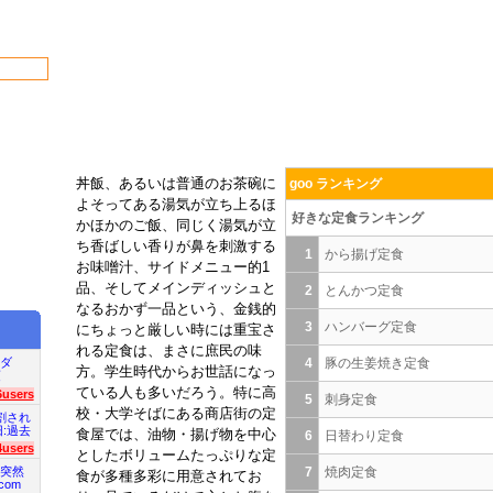
丼飯、あるいは普通のお茶碗に
goo ランキング
よそってある湯気が立ち上るほ
好きな定食ランキング
かほかのご飯、同じく湯気が立
ち香ばしい香りが鼻を刺激する
1
から揚げ定食
お味噌汁、サイドメニュー的1
品、そしてメインディッシュと
2
とんかつ定食
なるおかず一品という、金銭的
3
ハンバーグ定食
にちょっと厳しい時には重宝さ
れる定食は、まさに庶民の味
ダ
4
豚の生姜焼き定食
方。学生時代からお世話になっ
項
ている人も多いだろう。特に高
6users
5
刺身定食
校・大学そばにある商店街の定
割され
旧:過去
食屋では、油物・揚げ物を中心
6
日替わり定食
4users
としたボリュームたっぷりな定
突然
7
焼肉定食
食が多種多彩に用意されてお
com