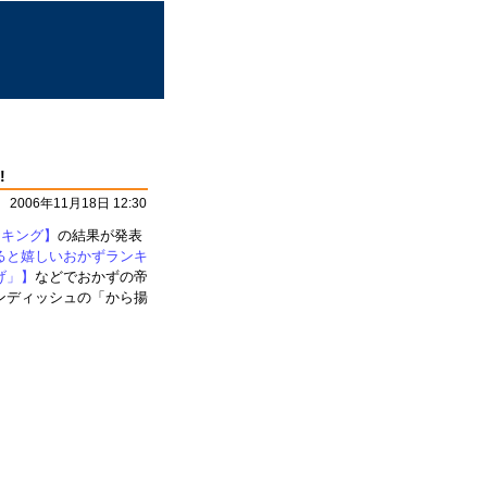
!
2006年11月18日 12:30
ンキング】
の結果が発表
ると嬉しいおかずランキ
げ」】
などでおかずの帝
ンディッシュの「から揚