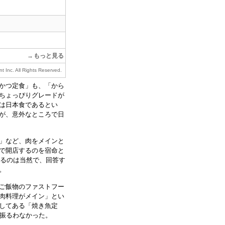
→
もっと見る
t Inc.
All Rights Reserved.
かつ定食」も、「から
ちょっぴりグレードが
は日本食であるとい
が、意外なところで日
」など、肉をメインと
で開店するのを宿命と
なるのは当然で、回答す
。
ご飯物のファストフー
肉料理がメイン」とい
してある「焼き魚定
と振るわなかった。