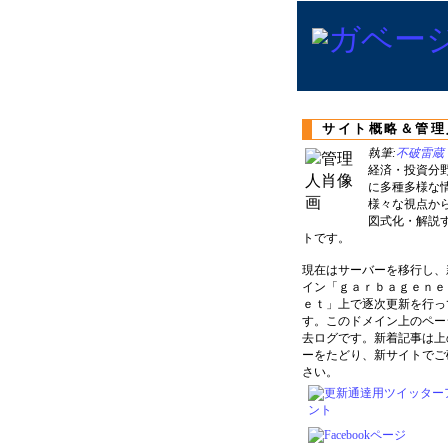
サイト概略＆管理
執筆:
不破雷蔵
経済・投資分
に多種多様な
様々な視点か
図式化・解説
トです。
現在はサーバーを移行し、
イン「ｇａｒｂａｇｅｎｅ
ｅｔ」上で逐次更新を行っ
す。このドメイン上のペー
去ログです。新着記事は上
ーをたどり、新サイトでご
さい。