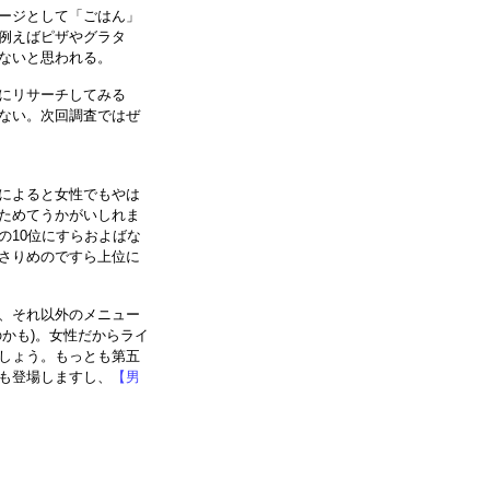
ージとして「ごはん」
例えばピザやグラタ
ないと思われる。
にリサーチしてみる
ない。次回調査ではぜ
によると女性でもやは
ためてうかがいしれま
の10位にすらおよばな
さりめのですら上位に
、それ以外のメニュー
かも)。女性だからライ
しょう。もっとも第五
も登場しますし、
【男