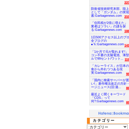
22
防衛省技術研究本部、陸上
として「ガンダム」の実現
索:Garbagenews.com
21
「住民税が2倍に増えた」
業者はツラい」の謎を探
る:Garbagenews.com
18
1日500アクセス以上のブ
全ブログの
●％:Garbagenews.com
14
「1か月で元が取れます!」
コン不要の太陽電池、薄型
ルで99セント/ワット...
11
「カレーライス」が日本の
食から外れつつある現
実:Garbagenews.com
9
「国内に検索サーバーが置
い!」著作権法改正の方針 -
ージニュース(旧:過...
8
最近よく聞くキーワード
「CDS」って
何?:Garbagenews.com
8
カテゴリー