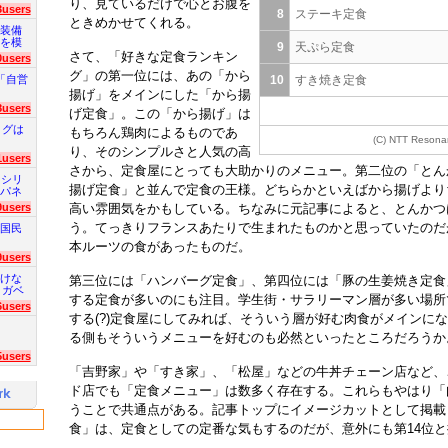
り、見ているだけで心とお腹を
3users
8
ステーキ定食
ときめかせてくれる。
装備
を模
9
天ぷら定食
さて、「好きな定食ランキン
0users
グ」の第一位には、あの「から
「自営
10
すき焼き定食
揚げ」をメインにした「から揚
8users
げ定食」。この「から揚げ」は
ログは
もちろん鶏肉によるものであ
(C)
NTT Resonan
り、そのシンプルさと人気の高
1users
さから、定食屋にとっても大助かりのメニュー。第二位の「とん
 シリ
揚げ定食」と並んで定食の王様。どちらかといえばから揚げより
パネ
高い雰囲気をかもしている。ちなみに元記事によると、とんかつ
9users
う。てっきりフランスあたりで生まれたものかと思っていたのだ
国民
本ルーツの食があったものだ。
9users
けな
第三位には「ハンバーグ定食」、第四位には「豚の生姜焼き定食
 ガベ
する定食が多いのにも注目。学生街・サラリーマン層が多い場所
6users
する(?)定食屋にしてみれば、そういう層が好む肉食がメインに
る側もそういうメニューを好むのも必然といったところだろうか
5users
「吉野家」や「すき家」、「松屋」などの牛丼チェーン店など、
ド店でも「定食メニュー」は数多く存在する。これらもやはり「
うことで共通点がある。記事トップにイメージカットとして掲載
食」は、定食としての定番な気もするのだが、意外にも第14位