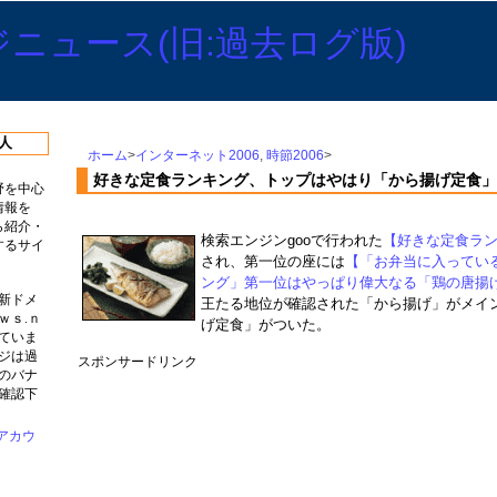
人
ホーム
>
インターネット2006
,
時節2006
>
好きな定食ランキング、トップはやはり「から揚げ定食」
野を中心
情報を
ら紹介・
検索エンジンgooで行われた
【好きな定食ラ
するサイ
され、第一位の座には
【「お弁当に入ってい
ング」第一位はやっぱり偉大なる「鶏の唐揚
新ドメ
王たる地位が確認された「から揚げ」がメイ
ｗｓ.ｎ
げ定食」がついた。
ていま
ジは過
スポンサードリンク
のバナ
確認下