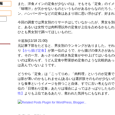
報
また、洋食メインの定食が少ないのは、そもそも「定食」のイメ
「味噌汁」が欠かせないものというものがあるからなのだろう。
ン、ハンバーガーなどの定食はあまり頭に思い浮かばず、好まれ
今回の調査では男女別のリサーチはしていなかったが、男女を別
と、あるいは女性では肉料理以外の定食が上位を占めるかもしれ
ひとも男女別で調べてほしいものだ。
※追加(11/18 21:00):
元記事下部をたどると、男女別のランキングがありました。それ
り
【から揚げ定食】
が第一位のようで、から揚げの偉大さがあら
す。その一方、あっさりめの焼き魚定食がやや上げてはいるもの
いのは変わらず、うどん定食や野菜炒め定食のような比較的あっ
は及んでいないようです。
どうやら「定食」は「こってりめ」「肉料理」というのが定番で
は影が薄いのかもしれません(あるいは選択肢そのものが少ないの
トな食事というイメージを持つこと自体、すでに古い考えなので
位の「日替わり定食」あたりは場合によってはさっぱりしたもの
性】
よりも上位であるあたり、救われた気持ちにもなれます。