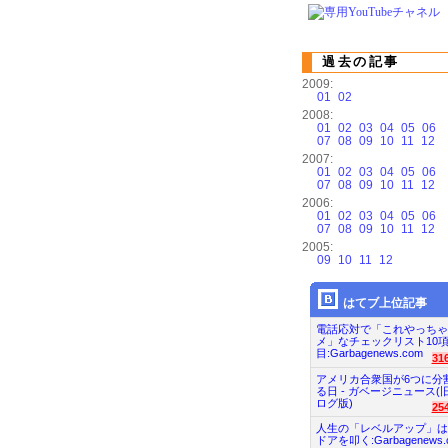
過去の記事
2009:
01
02
2008:
01
02
03
04
05
06
07
08
09
10
11
12
2007:
01
02
03
04
05
06
07
08
09
10
11
12
2006:
01
02
03
04
05
06
07
08
09
10
11
12
2005:
09
10
11
12
はてブ上位記事
電話応対で「これやっちゃ
メ」なチェックリスト10
目:Garbagenews.com
31
アメリカ合衆国が6つに分
る日 - ガベージニュース(
ログ版)
25
人生の「レベルアップ」は
ドアを叩く:Garbagenews.