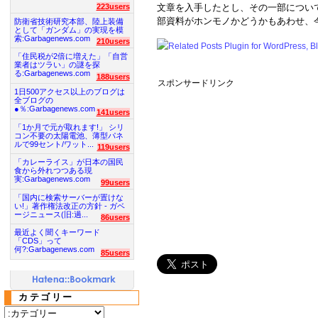
223users
文章を入手したとし、その一部につい
部資料がホンモノかどうかもあわせ、
防衛省技術研究本部、陸上装備
として「ガンダム」の実現を模
索:Garbagenews.com
210users
「住民税が2倍に増えた」「自営
業者はツラい」の謎を探
る:Garbagenews.com
188users
スポンサードリンク
1日500アクセス以上のブログは
全ブログの
●％:Garbagenews.com
141users
「1か月で元が取れます!」 シリ
コン不要の太陽電池、薄型パネ
ルで99セント/ワット...
119users
「カレーライス」が日本の国民
食から外れつつある現
実:Garbagenews.com
99users
「国内に検索サーバーが置けな
い!」著作権法改正の方針 - ガベ
ージニュース(旧:過...
86users
最近よく聞くキーワード
「CDS」って
何?:Garbagenews.com
85users
カテゴリー