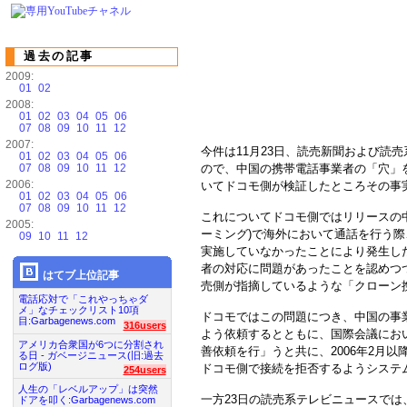
過去の記事
2009:
01
02
2008:
01
02
03
04
05
06
07
08
09
10
11
12
2007:
今件は11月23日、読売新聞および読
01
02
03
04
05
06
07
08
09
10
11
12
ので、中国の携帯電話事業者の「穴」
2006:
いてドコモ側が検証したところその事
01
02
03
04
05
06
07
08
09
10
11
12
これについてドコモ側ではリリースの
2005:
ーミング)で海外において通話を行う
09
10
11
12
実施していなかったことにより発生し
者の対応に問題があったことを認めつ
はてブ上位記事
売側が指摘しているような「クローン
電話応対で「これやっちゃダ
メ」なチェックリスト10項
ドコモではこの問題につき、中国の事
目:Garbagenews.com
316users
よう依頼するとともに、国際会議にお
アメリカ合衆国が6つに分割され
善依頼を行」うと共に、2006年2月
る日 - ガベージニュース(旧:過去
ログ版)
ドコモ側で接続を拒否するようシステ
254users
人生の「レベルアップ」は突然
一方23日の読売系テレビニュースで
ドアを叩く:Garbagenews.com