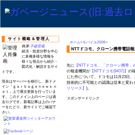
サイト概略＆管理人
ホーム
>
モバイル2006
>
執筆:
不破雷蔵
NTTドコモ、クローン携帯電話
経済・投資分野を中心
に多種多様な情報を
様々な視点から紹介・
先に
【NTTドコモ、「クローン携帯」
図式化・解説するサイ
の報道機関が
【NTTドコモ(9437)】
の
トです。
じた件について、ドコモは11月23日
現在はサーバーを移行し、新ドメ
技術的に不可能との認識は従来と変わ
イン「ｇａｒｂａｇｅｎｅｗｓ.ｎ
リリース】
)。
ｅｔ」上で逐次更新を行っていま
す。このドメイン上のページは過
スポンサードリンク
去ログです。新着記事は上のバナ
ーをたどり、新サイトでご確認下
さい。