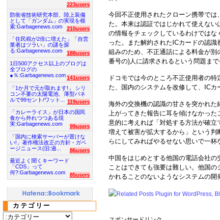
223users
今回不正使用されたクローン携帯では
防衛省技術研究本部、陸上装備
として「ガンダム」の実現を模
た。本来は認証ではじかれて使えない
索:Garbagenews.com
210users
の情報をチェックしているわけではな
「住民税が2倍に増えた」「自営
った。また解約されたICカードの認識
業者はツラい」の謎を探
る:Garbagenews.com
組みのため、不正通話による料金が別
188users
番号の)人に請求されるという問題ま
1日500アクセス以上のブログは
全ブログの
●％:Garbagenews.com
ドコモでは今のところ不正使用者の特
141users
た、国内のシステムを改修して、IC
「1か月で元が取れます!」 シリ
コン不要の太陽電池、薄型パネ
ルで99セント/ワット...
119users
海外の交換機の認識の甘さを突かれた
「カレーライス」が日本の国民
上がってきた報告に耳を傾けなかった
食から外れつつある現
意的に考えれば「対処する方法が確立
実:Garbagenews.com
99users
増えて被害が拡大するから」という判
「国内に検索サーバーが置けな
らにしてみればやるせない思いで一杯
い!」著作権法改正の方針 - ガベ
ージニュース(旧:過...
86users
中国をはじめとする他国の電話会社の
最近よく聞くキーワード
ことはできても強要は難しい。他国の
「CDS」って
何?:Garbagenews.com
85users
かれることのないようなシステムの開
カテゴリー
スポンサードリンク