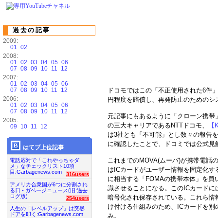
過去の記事
2009:
01
02
2008:
01
02
03
04
05
06
07
08
09
10
11
12
2007:
01
02
03
04
05
06
07
08
09
10
11
12
ドコモではこの「不正使用された6件」
2006:
円程度を賠償し、再発防止のためのシ
01
02
03
04
05
06
07
08
09
10
11
12
元記事にもあるように「クローン携帯
2005:
の三大キャリアであるNTTドコモ、
【K
09
10
11
12
は3社とも「不可能」とし数々の報告
に確認したことで、ドコミでは公式見
はてブ上位記事
これまでのMOVA(ムーバ)が携帯電話
電話応対で「これやっちゃダ
メ」なチェックリスト10項
はICカードがユーザー情報を固定化
目:Garbagenews.com
316users
に相当する「FOMAの携帯本体」を買
アメリカ合衆国が6つに分割され
識させることになる。このICカードに
る日 - ガベージニュース(旧:過去
ログ版)
暗号化され保存されている。これら情
254users
け付ける仕組みのため、ICカードを
人生の「レベルアップ」は突然
ドアを叩く:Garbagenews.com
み。