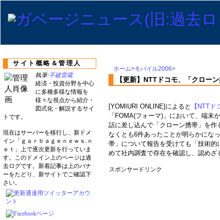
サイト概略＆管理人
ホーム
>
モバイル2006
>
執筆:
不破雷蔵
【更新】NTTドコモ、「クロー
経済・投資分野を中心
に多種多様な情報を
様々な視点から紹介・
[YOMIURI ONLINE]によると
【NTTドコ
図式化・解説するサイ
「FOMA(フォーマ)」において、端
トです。
話に差し込んで「クローン携帯」を作
現在はサーバーを移行し、新ドメ
なくとも6件あったことが明らかにな
イン「ｇａｒｂａｇｅｎｅｗｓ.ｎ
帯」について報告を受けても「技術的
ｅｔ」上で逐次更新を行っていま
めて社内調査で存在を確認し、認めざ
す。このドメイン上のページは過
去ログです。新着記事は上のバナ
スポンサードリンク
ーをたどり、新サイトでご確認下
さい。