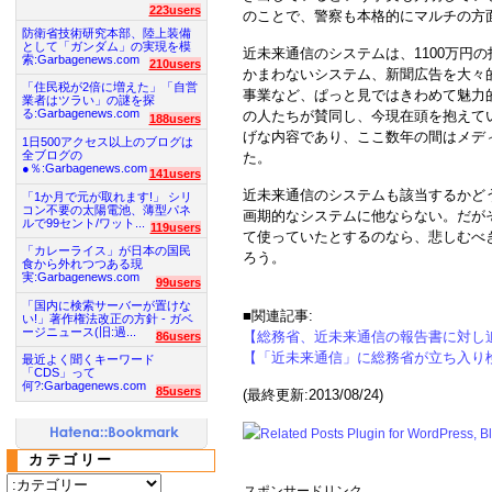
223users
のことで、警察も本格的にマルチの方
防衛省技術研究本部、陸上装備
として「ガンダム」の実現を模
近未来通信のシステムは、1100万円
索:Garbagenews.com
210users
かまわないシステム、新聞広告を大々
「住民税が2倍に増えた」「自営
事業など、ぱっと見ではきわめて魅力
業者はツラい」の謎を探
る:Garbagenews.com
の人たちが賛同し、今現在頭を抱えて
188users
げな内容であり、ここ数年の間はメデ
1日500アクセス以上のブログは
全ブログの
た。
●％:Garbagenews.com
141users
近未来通信のシステムも該当するかど
「1か月で元が取れます!」 シリ
コン不要の太陽電池、薄型パネ
画期的なシステムに他ならない。だが
ルで99セント/ワット...
119users
て使っていたとするのなら、悲しむべ
「カレーライス」が日本の国民
ろう。
食から外れつつある現
実:Garbagenews.com
99users
「国内に検索サーバーが置けな
■関連記事:
い!」著作権法改正の方針 - ガベ
ージニュース(旧:過...
【総務省、近未来通信の報告書に対し
86users
【「近未来通信」に総務省が立ち入り
最近よく聞くキーワード
「CDS」って
何?:Garbagenews.com
85users
(最終更新:2013/08/24)
カテゴリー
スポンサードリンク