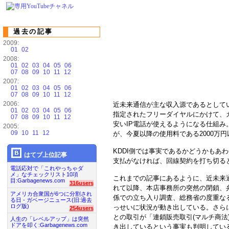
過去の記事
2009:
01
02
2008:
01
02
03
04
05
06
07
08
09
10
11
12
2007:
01
02
03
04
05
06
07
08
09
10
11
12
2006:
近未来通信が主な収入源であるとして
01
02
03
04
05
06
指定されたフリーダイヤルにかけて、
07
08
09
10
11
12
安いIP電話が使えるようになる仕組み
2005:
09
10
11
12
が、今夏以降の使用料である2000万
KDDI側では事実であるかどうかもあ
はてブ上位記事
支払がなければ、回線契約を打ち切る
電話応対で「これやっちゃダ
メ」なチェックリスト10項
これまでの記事にあるように、近未来
目:Garbagenews.com
316users
れて以降、本店事務所の突然の閉鎖、
アメリカ合衆国が6つに分割され
係での立ち入り調査、総務省の度重な
る日 - ガベージニュース(旧:過去
ログ版)
っせいに状況が動き出している。さら
254users
との取引が「連鎖販売取引(マルチ商法
人生の「レベルアップ」は突然
ドアを叩く:Garbagenews.com
き出しているという事実も判明してい