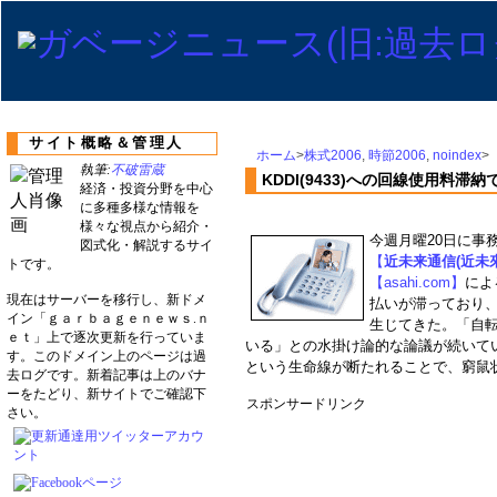
サイト概略＆管理人
ホーム
>
株式2006
,
時節2006
,
noindex
>
執筆:
不破雷蔵
KDDI(9433)への回線使用料
経済・投資分野を中心
に多種多様な情報を
様々な視点から紹介・
今週月曜20日に事
図式化・解説するサイ
【
近未来通信(近未
トです。
【asahi.com】
によ
現在はサーバーを移行し、新ドメ
払いが滞っており
イン「ｇａｒｂａｇｅｎｅｗｓ.ｎ
生じてきた。「自転
ｅｔ」上で逐次更新を行っていま
いる」との水掛け論的な論議が続いて
す。このドメイン上のページは過
という生命線が断たれることで、窮鼠
去ログです。新着記事は上のバナ
ーをたどり、新サイトでご確認下
スポンサードリンク
さい。