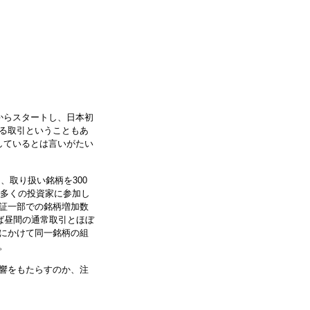
からスタートし、日本初
る取引ということもあ
しているとは言いがたい
、取り扱い銘柄を300
り多くの投資家に参加し
証一部での銘柄増加数
ば昼間の通常取引とほぼ
にかけて同一銘柄の組
。
響をもたらすのか、注