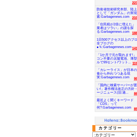
22
防衛省技術研究本部、陸上
として「ガンダム」の実現
索:Garbagenews.com
21
「住民税が2倍に増えた」
業者はツラい」の謎を探
る:Garbagenews.com
18
1日500アクセス以上のブ
全ブログの
●％:Garbagenews.com
14
「1か月で元が取れます!」
コン不要の太陽電池、薄型
ルで99セント/ワット...
11
「カレーライス」が日本の
食から外れつつある現
実:Garbagenews.com
9
「国内に検索サーバーが置
い!」著作権法改正の方針 -
ージニュース(旧:過...
8
最近よく聞くキーワード
「CDS」って
何?:Garbagenews.com
8
カテゴリー