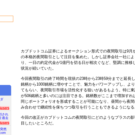
カブドットコム証券によるオークション形式での夜間取引は9月
の本格的夜間取引として注目を集めた。しかし証券会社一社によ
り、一日の約定代金が1億円を切る日が相次ぐなど、堅調に推移
状況が続いていた。
今回夜間取引の終了時間を現状の23時から23時59分までと延長し
銘柄から1000銘柄に増やすことで、魅力をパワーアップし、よ
てもらい、夜間取引市場を活性化する狙いがあるもよう。特に東
が506銘柄と多いのには注目できる。銘柄数がここまで増加すれ
ダ
同じポートフォリオを形成することが可能になり、昼間から夜間
項
み合わせで継続性を保ちつつ取引を行うこともできるようになる
6users
割され
今回の改正がカブドットコムの夜間取引にどのようなプラスの影
旧:過去
目したいところだ。
4users
突然
com