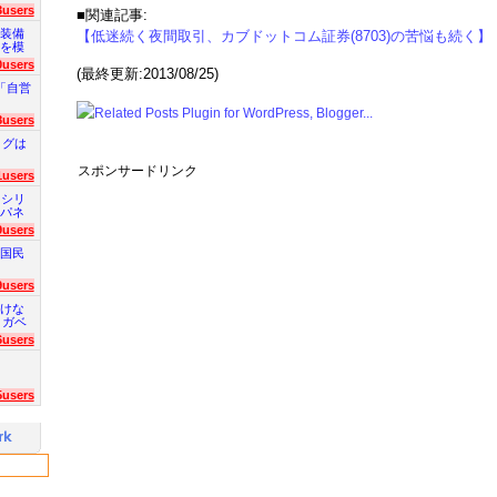
3users
■関連記事:
装備
【低迷続く夜間取引、カブドットコム証券(8703)の苦悩も続く】
を模
0users
(最終更新:2013/08/25)
「自営
8users
ログは
スポンサードリンク
1users
 シリ
パネ
9users
国民
9users
けな
 ガベ
6users
5users