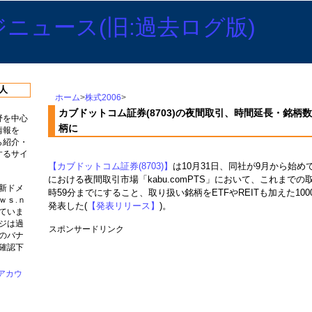
人
ホーム
>
株式2006
>
カブドットコム証券(8703)の夜間取引、時間延長・銘柄数
野を中心
柄に
情報を
ら紹介・
するサイ
【カブドットコム証券(8703)】
は10月31日、同社が9月から始めて
における夜間取引市場「kabu.comPTS」において、これまでの
新ドメ
時59分までにすること、取り扱い銘柄をETFやREITも加えた10
ｗｓ.ｎ
発表した(
【発表リリース】
)。
ていま
ジは過
スポンサードリンク
のバナ
確認下