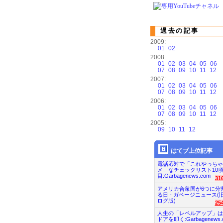
過去の記事
2009:
01
02
2008:
01
02
03
04
05
06
07
08
09
10
11
12
2007:
01
02
03
04
05
06
07
08
09
10
11
12
2006:
01
02
03
04
05
06
07
08
09
10
11
12
2005:
09
10
11
12
はてブ上位記事
電話応対で「これやっちゃ
メ」なチェックリスト10
目:Garbagenews.com
31
アメリカ合衆国が6つに分
る日 - ガベージニュース(
ログ版)
25
人生の「レベルアップ」は
ドアを叩く:Garbagenews.