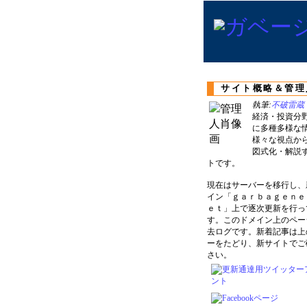
サイト概略＆管理
執筆:
不破雷蔵
経済・投資分
に多種多様な
様々な視点か
図式化・解説
トです。
現在はサーバーを移行し、
イン「ｇａｒｂａｇｅｎｅ
ｅｔ」上で逐次更新を行っ
す。このドメイン上のペー
去ログです。新着記事は上
ーをたどり、新サイトでご
さい。