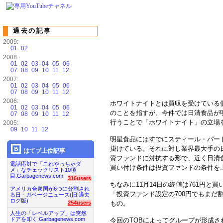
過去の記事
2009:
01
02
2008:
01
02
03
04
05
06
07
08
09
10
11
12
2007:
01
02
03
04
05
06
07
08
09
10
11
12
2006:
ホワイトナイトとは買収を受けている
01
02
03
04
05
06
のことを指すが、今件では日清食品が
07
08
09
10
11
12
行うことで「ホワイトナイト」の立場
2005:
09
10
11
12
明星食品にはすでにスティール・パートナ
掛けている。それに対し業界最大手の
はてブ上位記事
資ファンドに対抗する形で、近く日清
電話応対で「これやっちゃダ
買い付け条件は投資ファンドの条件を上
メ」なチェックリスト10項
目:Garbagenews.com
316users
ちなみに11月14日の終値は761円
アメリカ合衆国が6つに分割され
「投資ファンド設定の700円でもまだ
る日 - ガベージニュース(旧:過去
ログ版)
もの。
254users
人生の「レベルアップ」は突然
ドアを叩く:Garbagenews.com
今回のTOBによってグループが形成