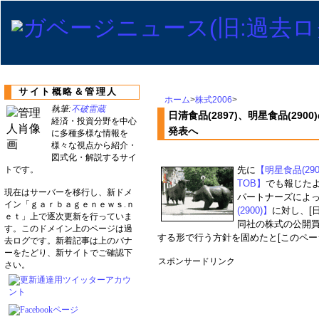
サイト概略＆管理人
ホーム
>
株式2006
>
執筆:
不破雷蔵
日清食品(2897)、明星食品(2
経済・投資分野を中心
発表へ
に多種多様な情報を
様々な視点から紹介・
図式化・解説するサイ
トです。
先に
【明星食品(2
TOB】
でも報じた
現在はサーバーを移行し、新ドメ
パートナーズによ
イン「ｇａｒｂａｇｅｎｅｗｓ.ｎ
(2900)】
に対し、[
ｅｔ」上で逐次更新を行っていま
同社の株式の公開買
す。このドメイン上のページは過
する形で行う方針を固めたと[このページ(n
去ログです。新着記事は上のバナ
ーをたどり、新サイトでご確認下
スポンサードリンク
さい。