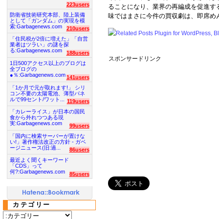
223users
ることになり、業界の再編成を促進す
防衛省技術研究本部、陸上装備
味ではまさに今件の買収劇は、即席め
として「ガンダム」の実現を模
索:Garbagenews.com
210users
「住民税が2倍に増えた」「自営
業者はツラい」の謎を探
る:Garbagenews.com
188users
スポンサードリンク
1日500アクセス以上のブログは
全ブログの
●％:Garbagenews.com
141users
「1か月で元が取れます!」 シリ
コン不要の太陽電池、薄型パネ
ルで99セント/ワット...
119users
「カレーライス」が日本の国民
食から外れつつある現
実:Garbagenews.com
99users
「国内に検索サーバーが置けな
い!」著作権法改正の方針 - ガベ
ージニュース(旧:過...
86users
最近よく聞くキーワード
「CDS」って
何?:Garbagenews.com
85users
カテゴリー