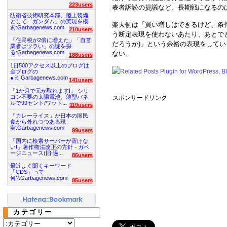
223users
表者訴訟の提議など、長期戦になるの
防衛省技術研究本部、陸上装備
として「ガンダム」の実現を模
楽天側は「買い増しはできるけど、条
索:Garbagenews.com
210users
う断定表現を使わないあたり、あとで
「住民税が2倍に増えた」「自営
だろうか)」という余裕の表現をして
業者はツラい」の謎を探
る:Garbagenews.com
ない。
188users
1日500アクセス以上のブログは
全ブログの
●％:Garbagenews.com
141users
「1か月で元が取れます!」 シリ
コン不要の太陽電池、薄型パネ
スポンサードリンク
ルで99セント/ワット...
119users
「カレーライス」が日本の国民
食から外れつつある現
実:Garbagenews.com
99users
「国内に検索サーバーが置けな
い!」著作権法改正の方針 - ガベ
ージニュース(旧:過...
86users
最近よく聞くキーワード
「CDS」って
何?:Garbagenews.com
85users
カテゴリー