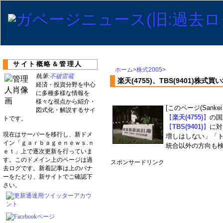
サイト概略＆管理人
ホーム
>
株式2005
>
執筆:
不破雷蔵
楽天(4755)、TBS(9401)株
経済・投資分野を中心
に多種多様な情報を
様々な視点から紹介・
[このページ(San
図式化・解説するサイ
【
楽天(4755)
】
の国
トです。
【
TBS(9401)
】
に対
現在はサーバーを移行し、新ドメ
増しはしない」「
イン「ｇａｒｂａｇｅｎｅｗｓ.ｎ
統合以外の方向も
ｅｔ」上で逐次更新を行っていま
す。このドメイン上のページは過
スポンサードリンク
去ログです。新着記事は上のバナ
ーをたどり、新サイトでご確認下
さい。