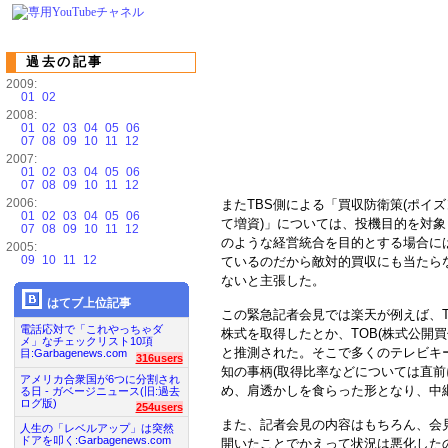
過去の記事
2009:
01
02
2008:
01
02
03
04
05
06
07
08
09
10
11
12
2007:
01
02
03
04
05
06
07
08
09
10
11
12
2006:
またTBS側による「買収防衛策(ポイ
01
02
03
04
05
06
て増資)」については、投機目的を対
07
08
09
10
11
12
のような経営統合を目的とする場合に
2005:
09
10
11
12
ているのだから敵対的買収にも当たら
ないと主張した。
はてブ上位記事
この緊急記者会見では楽天が例えば、T
電話応対で「これやっちゃダ
株式を取得したとか、TOB(株式公開
メ」なチェックリスト10項
と推測された。そこで多くのテレビキ
目:Garbagenews.com
316users
知の事柄(取得比率などについては直前
アメリカ合衆国が6つに分割され
め、肩透かしを食らった形となり、中
る日 - ガベージニュース(旧:過去
ログ版)
254users
また、記者会見の内容はもちろん、会
人生の「レベルアップ」は突然
ドアを叩く:Garbagenews.com
開いたことでかえって状況は悪化した