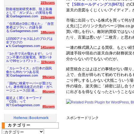
223users
て
【
SBIホールディングス(8473)
】
のC
防衛省技術研究本部、陸上装備
楽天の意図をくじくいいアイディア」
として「ガンダム」の実現を模
索:Garbagenews.com
210users
市場に出回っている株式を買って何が
「住民税が2倍に増えた」「自営
え先に[このリンク先のページ(tbs.co
業者はツラい」の謎を探
る:Garbagenews.com
買い増しを行い、敵対的買収ではない
188users
たり、言葉は悪いが「二枚舌」と思わ
1日500アクセス以上のブログは
全ブログの
●％:Garbagenews.com
一連の株式購入による買収、もとい経
141users
調達手段や現在の楽天自身の財務状況
「1か月で元が取れます!」 シリ
コン不要の太陽電池、薄型パネ
分からないのでもないのだが。
ルで99セント/ワット...
119users
「カレーライス」が日本の国民
経営統合とはよほどの事情がない限り
食から外れつつある現
上で、合意が得られて初めて行われる
実:Garbagenews.com
99users
ごり押しするしかない(大抵こういう場
「国内に検索サーバーが置けな
件の場合、楽天側に「綿密に話し合う
い!」著作権法改正の方針 - ガベ
ージニュース(旧:過...
に出ざるを得なくなったということな
86users
最近よく聞くキーワード
「CDS」って
何?:Garbagenews.com
85users
スポンサードリンク
カテゴリー