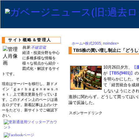
サイト概略＆管理人
ホーム
>
株式2005
,
noindex
>
執筆:
不破雷蔵
TBS株の買い増し制止に「どう
経済・投資分野を中心
に多種多様な情報を
様々な視点から紹介・
10月26日夕方、
【
楽
図式化・解説するサイ
が
【
TBS(9401)
】
の
トです。
を明らかにした。
現在はサーバーを移行し、新ドメ
て「経営統合を成就
イン「ｇａｒｂａｇｅｎｅｗｓ.ｎ
しないようにとさ
ｅｔ」上で逐次更新を行っていま
進捗に関わらず、どうして買ってはい
す。このドメイン上のページは過
論で反論した。
去ログです。新着記事は上のバナ
ーをたどり、新サイトでご確認下
スポンサードリンク
さい。