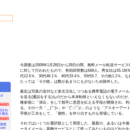
今調査は2009年1月28日から29日の間、無料メール転送サービスC
に対して行われたもので、有効回答数は668人。男女比は55.1対4
代12.6％、30代46.1％、40代33.4％、50代6.7、その他1.2
たっては「その他」は数があまりにも少ないため除外した。
最近は写真の送付など多次元化しつつある携帯電話の電子メール
ダ
を送る(通話をする)ものだから本末転倒といえなくもないのだが
項
種多様に「演出」をして相手に意思を伝える手段が開発され、利
6users
る。その一方「＿|￣|○」や「(ﾟ◇ﾟ)ﾉ」のような「アスキーアー
割され
手側が工夫をして、「個性」を作り出すものも登場している。
旧:過去
4users
それではいくつか選択肢として用意した、最新の、あるいは今後
突然
com
ータイメール」装飾サービスとして使ってみたいものはどれかを