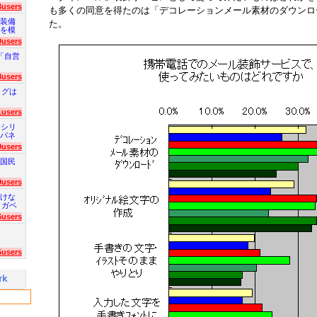
3users
も多くの同意を得たのは「デコレーションメール素材のダウンロ
装備
た。
を模
0users
「自営
8users
ログは
1users
 シリ
パネ
9users
国民
9users
けな
 ガベ
6users
5users