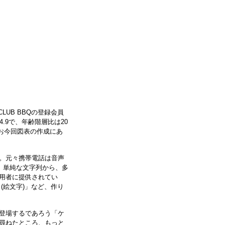
LUB BBQの登録会員
4.9で、年齢階層比は20
％。なお今回図表の作成にあ
。元々携帯電話は音声
、単純な文字列から、多
用者に提供されてい
ト(絵文字)」など、作り
登場するであろう「ケ
尋ねたところ、もっと