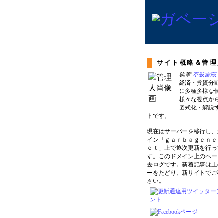
サイト概略＆管理
執筆:
不破雷蔵
経済・投資分
に多種多様な
様々な視点か
図式化・解説
トです。
現在はサーバーを移行し、
イン「ｇａｒｂａｇｅｎｅ
ｅｔ」上で逐次更新を行っ
す。このドメイン上のペー
去ログです。新着記事は上
ーをたどり、新サイトでご
さい。