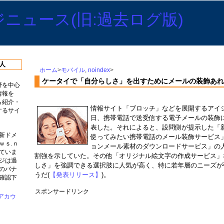
人
ホーム
>
モバイル
,
noindex
>
ケータイで「自分らしさ」を出すためにメールの装飾あれ
野を中心
情報を
ら紹介・
情報サイト「ブロッチ」などを展開するアイシェ
するサイ
日、携帯電話で送受信する電子メールの装飾
表した。それによると、設問側が提示した「
新ドメ
使ってみたい携帯電話のメール装飾サービス
ｗｓ.ｎ
ョンメール素材のダウンロードサービス」の
ていま
割強を示していた。その他「オリジナル絵文字の作成サービス」
ジは過
しさ」を強調できる選択肢に人気が高く、特に若年層のニーズが
のバナ
うだ(
【発表リリース】
)。
確認下
スポンサードリンク