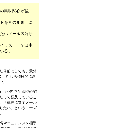
への興味関心が強
ストをそのまま」に
みたいメール装飾サ
やイラスト」では中
ている。
たり前にしても、意外
なく、むしろ積極的に新
い。
、50代でも5割強が何
たって普及しているこ
、「単純に文字メール
りたい」というニーズ
。
情やニュアンスを相手