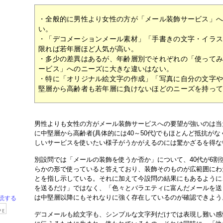
・全般的に男性より女性の方が「メール装飾サービス」
い。
・「デコメーションメール素材」「手書きの文字・イラ
限れば若年層ほど人気が高い。
・多少の差異はあるが、年齢層別でそれぞれの「使って
ービス」へのニーズに大きな違いはない。
・特に「オリジナル絵文字の作成」「写真に自分の文字
堅層から高齢者も若年層に負けないほどのニーズを持っ
男性よりも女性の方がメール装飾サービスへの要望が強いのは当
に中堅層から高齢者(具体的には40～50代)でもほとんど抵抗が
しいサービスを使いたい様子がうかがえるのには驚かざるを得な
別設問では「メールの装飾を使うか否か」について、40代が6割強
らかの形で使っていると答えており、装飾そのものが広範囲にわ
とを指し示している。それに加えて今設問の結果にもあるように
を送るだけ」ではなく、「色々とバラエティに富んだメールを送
は中堅層以降にもそれなりに強く存在しているのが確認できよう
読する
デコメールも絵文字も、シンプルな文字列だけでは表現し難い感