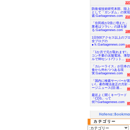
22
防衛省技術研究本部、陸上
として「ガンダム」の実現
索:Garbagenews.com
21
「住民税が2倍に増えた」
業者はツラい」の謎を探
る:Garbagenews.com
18
1日500アクセス以上のブ
全ブログの
●％:Garbagenews.com
14
「1か月で元が取れます!」
コン不要の太陽電池、薄型
ルで99セント/ワット...
11
「カレーライス」が日本の
食から外れつつある現
実:Garbagenews.com
9
「国内に検索サーバーが置
い!」著作権法改正の方針 -
ージニュース(旧:過...
8
最近よく聞くキーワード
「CDS」って
何?:Garbagenews.com
8
カテゴリー