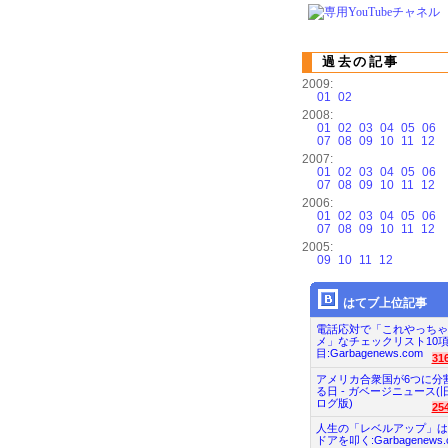
過去の記事
2009:
01
02
2008:
01
02
03
04
05
06
07
08
09
10
11
12
2007:
01
02
03
04
05
06
07
08
09
10
11
12
2006:
01
02
03
04
05
06
07
08
09
10
11
12
2005:
09
10
11
12
はてブ上位記事
電話応対で「これやっちゃ
メ」なチェックリスト10
目:Garbagenews.com
31
アメリカ合衆国が6つに分
る日 - ガベージニュース(
ログ版)
25
人生の「レベルアップ」は
ドアを叩く:Garbagenews.