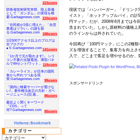
223users
現状では「ハンバーガー」「ドリンク
防衛省技術研究本部、陸上装備
として「ガンダム」の実現を模
イスト」「ホットアップルパイ」の計5
索:Garbagenews.com
210users
円マック」だが、2008年8月までは
「住民税が2倍に増えた」「自営
含まれていた。しかし原材料の価格上昇
業者はツラい」の謎を探
る:Garbagenews.com
のラインからは外されていた。
188users
1日500アクセス以上のブログは
今回再び「100円マック」にこの2種
全ブログの
●％:Garbagenews.com
141users
ズを増強することで、集客力を向上さ
入で、どこまで客足を増やせるのか、
「1か月で元が取れます!」 シリ
コン不要の太陽電池、薄型パネ
ルで99セント/ワット...
119users
「カレーライス」が日本の国民
食から外れつつある現
実:Garbagenews.com
99users
スポンサードリンク
「国内に検索サーバーが置けな
い!」著作権法改正の方針 - ガベ
ージニュース(旧:過...
86users
最近よく聞くキーワード
「CDS」って
何?:Garbagenews.com
85users
カテゴリー