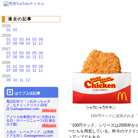
過去の記事
2009:
01
02
2008:
01
02
03
04
05
06
07
08
09
10
11
12
2007:
01
02
03
04
05
06
07
08
09
10
11
12
2006:
01
02
03
04
05
06
07
08
09
10
11
12
2005:
09
10
11
12
はてブ上位記事
電話応対で「これやっちゃダ
メ」なチェックリスト10項
目:Garbagenews.com
316users
100円マックに追加される
アメリカ合衆国が6つに分割され
る日 - ガベージニュース(旧:過去
ログ版)
「100円マック」シリーズは2005
254users
ーたちを用意している。昨今のマクド
人生の「レベルアップ」は突然
ドアを叩く:Garbagenews.com
ンアップでもある。