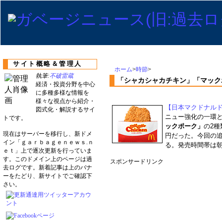
サイト概略＆管理人
ホーム
>
時節
>
執筆:
不破雷蔵
「シャカシャカチキン」「マック
経済・投資分野を中心
に多種多様な情報を
様々な視点から紹介・
【日本マクドナルド(2
図式化・解説するサイ
ニュー強化の一環と
トです。
ックポーク」
の2種
現在はサーバーを移行し、新ドメ
円だった。今回の追
イン「ｇａｒｂａｇｅｎｅｗｓ.ｎ
る。発売時間帯は朝
ｅｔ」上で逐次更新を行っていま
す。このドメイン上のページは過
スポンサードリンク
去ログです。新着記事は上のバナ
ーをたどり、新サイトでご確認下
さい。