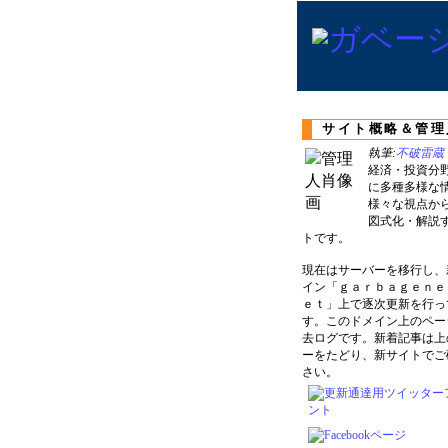
サイト概略＆管理
執筆:
不破雷蔵
経済・投資分
に多種多様な
様々な視点か
図式化・解説
トです。
現在はサーバーを移行し、
イン「ｇａｒｂａｇｅｎｅ
ｅｔ」上で逐次更新を行っ
す。このドメイン上のペー
去ログです。新着記事は上
ーをたどり、新サイトでご
さい。