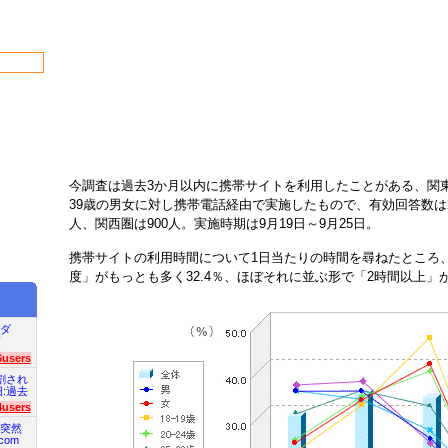
今調査は過去3か月以内に携帯サイトを利用したことがある、関東
39歳の男女に対し携帯電話経由で実施したもので、有効回答数は21
人、関西圏は900人。実施時期は9月19日～9月25日。
携帯サイトの利用時間について1日当たりの時間を尋ねたところ
度」がもっとも多く32.4％、ほぼそれに並ぶ形で「2時間以上」が
ダ
項
6users
割され
旧:過去
4users
突然
com