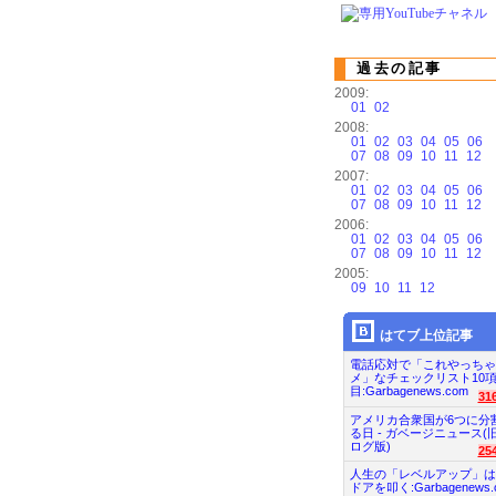
過去の記事
2009:
01
02
2008:
01
02
03
04
05
06
07
08
09
10
11
12
2007:
01
02
03
04
05
06
07
08
09
10
11
12
2006:
01
02
03
04
05
06
07
08
09
10
11
12
2005:
09
10
11
12
はてブ上位記事
電話応対で「これやっちゃ
メ」なチェックリスト10
目:Garbagenews.com
31
アメリカ合衆国が6つに分
る日 - ガベージニュース(
ログ版)
25
人生の「レベルアップ」は
ドアを叩く:Garbagenews.