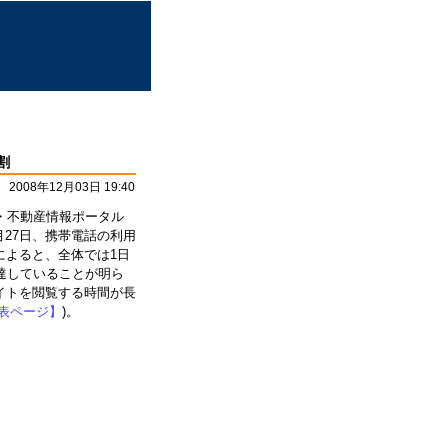
割
2008年12月03日 19:40
宅・不動産情報ポータル
月27日、携帯電話の利用
によると、全体では1日
達していることが明ら
イトを閲覧する時間が長
表ページ】
)。