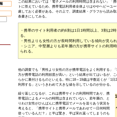
この結果においては「電子メールの利用時間は含まれない」「携
報
トに答えているため、携帯電話利用者全体よりはややヘビーユー
慮しておく必要がある。その上で、調査結果・グラフから読み取
条書きにしてみる。
・携帯のサイト利用者の約6割は1日1時間以上、3割は2
る。
・男性よりも女性の方が長時間利用している傾向が見ら
・シニア、中堅層よりも若年層の方が携帯サイトの利用
られる。
他の調査でも「男性より女性の方が携帯電話をよく利用する」「
方が携帯電話の利用頻度が高い」という結果が出てはいるが、こ
らかに裏付けるものといえる。特に18～19歳は半数近くが「1日
利用する」というきわめて大きな値を示しているのが分かる。
繰り返しになるが、これは携帯サイトの利用時間であり、携
帯電話によるメールの時間は含まれていない。若年層の、と
りわけ女性がひんぱんに携帯電話でメールを送りあう状況を
考えると、「携帯サイトと携帯メールであわせて一日何時間
使っているんだ？」と半ば驚き、半ば呆れ返ってしまうのも