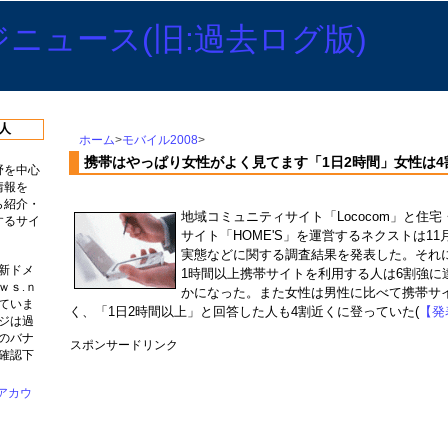
人
ホーム
>
モバイル2008
>
携帯はやっぱり女性がよく見てます「1日2時間」女性は4
野を中心
情報を
ら紹介・
地域コミュニティサイト「Lococom」と住
するサイ
サイト「HOME'S」を運営するネクストは11
実態などに関する調査結果を発表した。それ
新ドメ
1時間以上携帯サイトを利用する人は6割強に
ｗｓ.ｎ
かになった。また女性は男性に比べて携帯サ
ていま
く、「1日2時間以上」と回答した人も4割近くに登っていた(
【発
ジは過
のバナ
スポンサードリンク
確認下