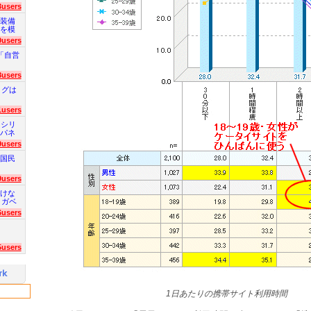
3users
装備
を模
0users
「自営
8users
ログは
1users
 シリ
パネ
9users
国民
9users
けな
 ガベ
6users
5users
1日あたりの携帯サイト利用時間