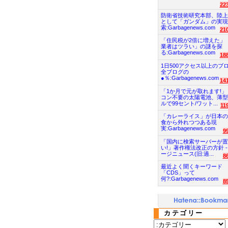
22
防衛省技術研究本部、陸上
として「ガンダム」の実現
索:Garbagenews.com
21
「住民税が2倍に増えた」
業者はツラい」の謎を探
る:Garbagenews.com
18
1日500アクセス以上のブ
全ブログの
●％:Garbagenews.com
14
「1か月で元が取れます!」
コン不要の太陽電池、薄型
ルで99セント/ワット...
11
「カレーライス」が日本の
食から外れつつある現
実:Garbagenews.com
9
「国内に検索サーバーが置
い!」著作権法改正の方針 -
ージニュース(旧:過...
8
最近よく聞くキーワード
「CDS」って
何?:Garbagenews.com
8
カテゴリー