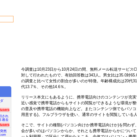
今調査は10月23日から10月24日の間、無料メール転送サービスCL
対して行われたもので、有効回答数は343人。男女比は35.0対65
の調査と比べて女性の割合が多いのが特徴。年齢構成比は20代31.5％
代13.7％、その他14.6％。
リリース本文にもあるように、携帯電話向けのコンテンツが充実
ダ
近い感覚で携帯電話からもサイトの閲覧ができるような環境が整
項
の普及や携帯電話の機能向上など。またコンテンツ側でもパソコ
6users
用意する)。フルブラウザを使い、通常のサイトを閲覧している
割され
旧:過去
そこで、サイトの種類(パソコン向けか携帯電話向けか)を問わず
4users
会が多いのはパソコンからか、それとも携帯電話からかについて
突然
com
ット利用歴」で区分して尋ねたところ、全体ではパソコン・携帯