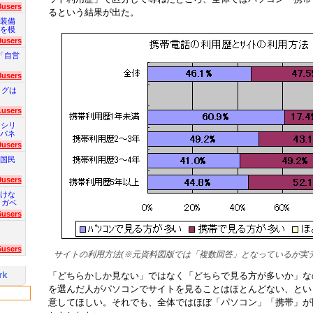
3users
るという結果が出た。
装備
を模
0users
「自営
8users
ログは
1users
 シリ
パネ
9users
国民
9users
けな
 ガベ
6users
5users
サイトの利用方法(※元資料図版では「複数回答」となっているが実
「どちらかしか見ない」ではなく「どちらで見る方が多いか」な
を選んだ人がパソコンでサイトを見ることはほとんどない、とい
意してほしい。それでも、全体ではほぼ「パソコン」「携帯」が