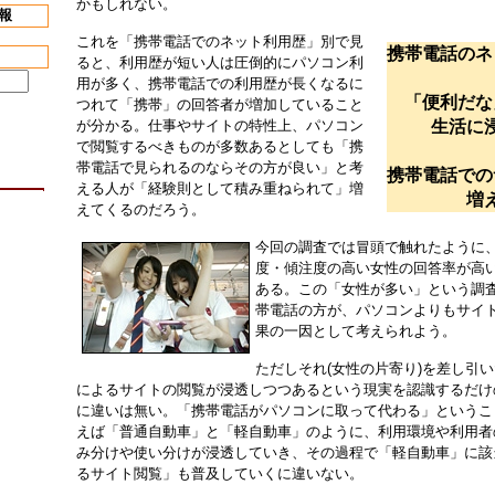
かもしれない。
報
これを「携帯電話でのネット利用歴」別で見
携帯電話のネ
ると、利用歴が短い人は圧倒的にパソコン利
用が多く、携帯電話での利用歴が長くなるに
「便利だな
つれて「携帯」の回答者が増加していること
が分かる。仕事やサイトの特性上、パソコン
生活に
で閲覧するべきものが多数あるとしても「携
帯電話で見られるのならその方が良い」と考
携帯電話での
える人が「経験則として積み重ねられて」増
増
えてくるのだろう。
今回の調査では冒頭で触れたように
度・傾注度の高い女性の回答率が高
ある。この「女性が多い」という調
帯電話の方が、パソコンよりもサイ
果の一因として考えられよう。
ただしそれ(女性の片寄り)を差し引
によるサイトの閲覧が浸透しつつあるという現実を認識するだけ
に違いは無い。「携帯電話がパソコンに取って代わる」というこ
えば「普通自動車」と「軽自動車」のように、利用環境や利用者
み分けや使い分けが浸透していき、その過程で「軽自動車」に該
るサイト閲覧」も普及していくに違いない。