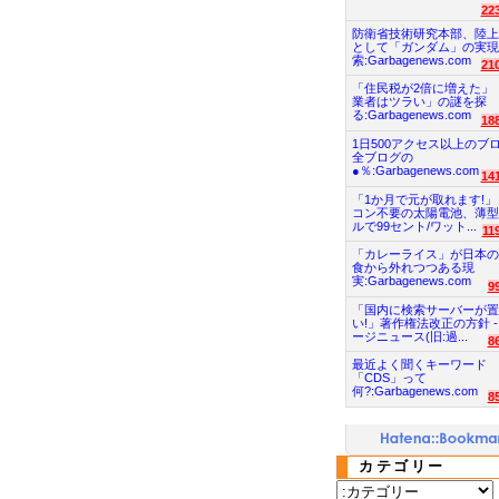
22
防衛省技術研究本部、陸上
として「ガンダム」の実現
索:Garbagenews.com
21
「住民税が2倍に増えた」
業者はツラい」の謎を探
る:Garbagenews.com
18
1日500アクセス以上のブ
全ブログの
●％:Garbagenews.com
14
「1か月で元が取れます!」
コン不要の太陽電池、薄型
ルで99セント/ワット...
11
「カレーライス」が日本の
食から外れつつある現
実:Garbagenews.com
9
「国内に検索サーバーが置
い!」著作権法改正の方針 -
ージニュース(旧:過...
8
最近よく聞くキーワード
「CDS」って
何?:Garbagenews.com
8
カテゴリー