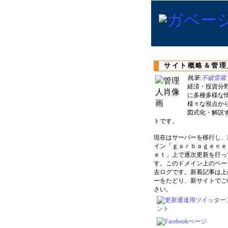
サイト概略＆管理
執筆:
不破雷蔵
経済・投資分
に多種多様な
様々な視点か
図式化・解説
トです。
現在はサーバーを移行し、
イン「ｇａｒｂａｇｅｎｅ
ｅｔ」上で逐次更新を行っ
す。このドメイン上のペー
去ログです。新着記事は上
ーをたどり、新サイトでご
さい。