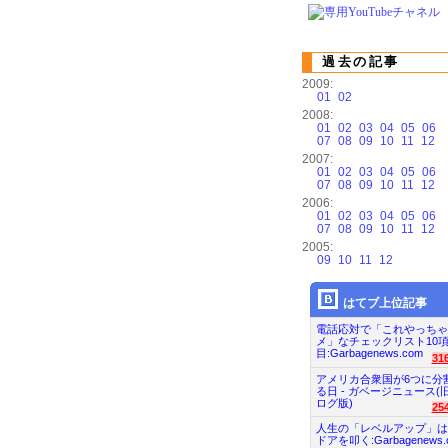
過去の記事
2009:
01
02
2008:
01
02
03
04
05
06
07
08
09
10
11
12
2007:
01
02
03
04
05
06
07
08
09
10
11
12
2006:
01
02
03
04
05
06
07
08
09
10
11
12
2005:
09
10
11
12
はてブ上位記事
電話応対で「これやっちゃ
メ」なチェックリスト10
目:Garbagenews.com
31
アメリカ合衆国が6つに分
る日 - ガベージニュース(
ログ版)
25
人生の「レベルアップ」は
ドアを叩く:Garbagenews.