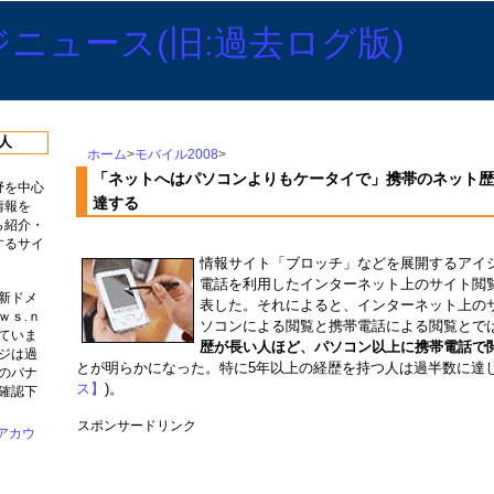
人
ホーム
>
モバイル2008
>
「ネットへはパソコンよりもケータイで」携帯のネット歴
野を中心
達する
情報を
ら紹介・
するサイ
情報サイト「ブロッチ」などを展開するアイシ
電話を利用したインターネット上のサイト閲
新ドメ
表した。それによると、インターネット上の
ｗｓ.ｎ
ソコンによる閲覧と携帯電話による閲覧とで
ていま
歴が長い人ほど、パソコン以上に携帯電話で
ジは過
とが明らかになった。特に5年以上の経歴を持つ人は過半数に達し
のバナ
ス】
)。
確認下
スポンサードリンク