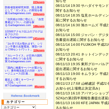
知らせ
223users
08/11/14 19:30 サハダイ
防衛省技術研究本部、陸上装備
関するお知らせ
として「ガンダム」の実現を模
索:Garbagenews.com
210users
08/11/14 18:35 塩見ホー
「住民税が2倍に増えた」「自営
延に関するお知らせ
業者はツラい」の謎を探
08/11/14 16:30 旭ホーム
る:Garbagenews.com
188users
お知らせ
1日500アクセス以上のブログは
全ブログの
08/11/14 15:00 ジャパン
●％:Garbagenews.com
141users
告書提出遅延に関するお知らせ
「1か月で元が取れます!」 シリ
08/11/14 14:00 FUJIKO
コン不要の太陽電池、薄型パネ
お知らせ
ルで99セント/ワット...
119users
08/11/13 20:41 ネットイ
「カレーライス」が日本の国民
食から外れつつある現
に関するお知らせ
実:Garbagenews.com
99users
08/11/13 19:35 東邦グロ
「国内に検索サーバーが置けな
提出遅延に関するお知らせ
い!」著作権法改正の方針 - ガベ
08/11/13 19:00 キムラタ
ージニュース(旧:過...
86users
するお知らせ
最近よく聞くキーワード
「CDS」って
08/11/13 17:58 山崎建設
何?:Garbagenews.com
85users
お知らせ
(上場廃止決定済み)
08/11/13 16:10 アパマンシ
SZKi)の第2四半期報告書提出遅
カテゴリー
08/11/13 16:00 KFE JA
るお知らせ