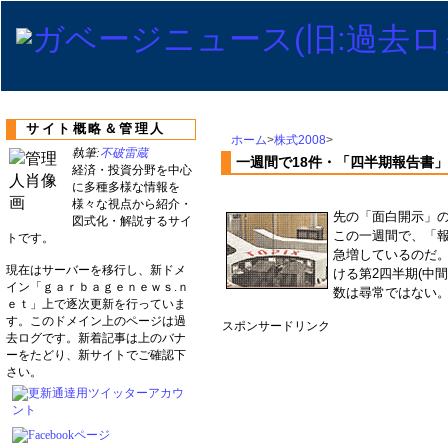
サイト概略＆管理人
ホーム
>
株式2008
>
執筆:
不破雷蔵
一週間で18件・「四半期報告書
経済・投資分野を中心
に多種多様な情報を
様々な視点から紹介・
先の「面白開示」
図式化・解説するサイ
この一週間で、「
トです。
急増しているのだ。
現在はサーバーを移行し、新ドメ
ける第2四半期(中
イン「ｇａｒｂａｇｅｎｅｗｓ.ｎ
数は尋常ではない
ｅｔ」上で逐次更新を行っていま
す。このドメイン上のページは過
スポンサードリンク
去ログです。新着記事は上のバナ
ーをたどり、新サイトでご確認下
さい。