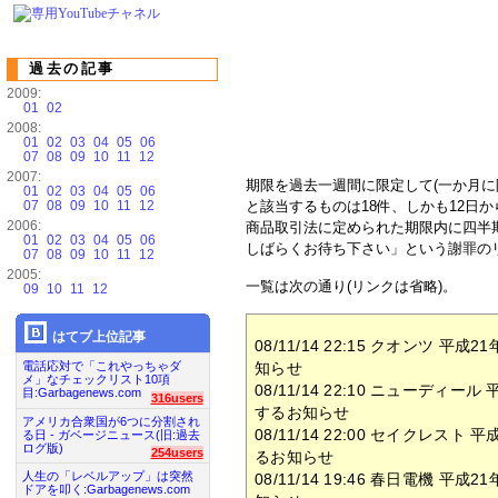
過去の記事
2009:
01
02
2008:
01
02
03
04
05
06
07
08
09
10
11
12
2007:
期限を過去一週間に限定して(一か月に
01
02
03
04
05
06
07
08
09
10
11
12
と該当するものは18件、しかも12日
2006:
商品取引法に定められた期限内に四半
01
02
03
04
05
06
しばらくお待ち下さい」という謝罪の
07
08
09
10
11
12
2005:
一覧は次の通り(リンクは省略)。
09
10
11
12
はてブ上位記事
08/11/14 22:15 クオンツ
電話応対で「これやっちゃダ
知らせ
メ」なチェックリスト10項
08/11/14 22:10 ニューデ
目:Garbagenews.com
316users
するお知らせ
アメリカ合衆国が6つに分割され
08/11/14 22:00 セイクレ
る日 - ガベージニュース(旧:過去
ログ版)
254users
るお知らせ
人生の「レベルアップ」は突然
08/11/14 19:46 春日電機
ドアを叩く:Garbagenews.com