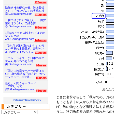
223users
防衛省技術研究本部、陸上装備
として「ガンダム」の実現を模
索:Garbagenews.com
210users
「住民税が2倍に増えた」「自営
業者はツラい」の謎を探
る:Garbagenews.com
188users
1日500アクセス以上のブログは
全ブログの
●％:Garbagenews.com
141users
「1か月で元が取れます!」 シリ
コン不要の太陽電池、薄型パネ
ルで99セント/ワット...
119users
「カレーライス」が日本の国民
食から外れつつある現
実:Garbagenews.com
99users
「国内に検索サーバーが置けな
い!」著作権法改正の方針 - ガベ
ージニュース(旧:過...
86users
最近よく聞くキーワード
「CDS」って
あなた
何?:Garbagenews.com
85users
まさに名前からして「秋が旬の、刀の形
もっとも多くの人から支持を集めてい
カテゴリー
げ、酢の物などなど調理方法も多種多
うに、秋刀魚名産の場所で獲れたもの