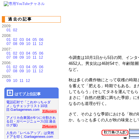
過去の記事
2009:
01
02
2008:
01
02
03
04
05
06
07
08
09
10
11
12
2007:
01
02
03
04
05
06
07
08
09
10
11
12
今調査は10月1日から5日の間、イン
2006:
4652人。男女比は46対54で、年齢階層
01
02
03
04
05
06
など。
07
08
09
10
11
12
2005:
秋は多くの農作物にとって収穫の時期
09
10
11
12
を蓄えて「肥える」時期でもある。ま
してもらう」(そしてタネを運んでもら
はてブ上位記事
まさに「自然の慈愛に満ちた季節」に
電話応対で「これやっちゃダ
なるのも道理が行く。
メ」なチェックリスト10項
目:Garbagenews.com
316users
さて、そのような季節における「秋の
アメリカ合衆国が6つに分割され
か。もっとも多くの人が秋の味覚として
る日 - ガベージニュース(旧:過去
ログ版)
254users
人生の「レベルアップ」は突然
ドアを叩く:Garbagenews.com