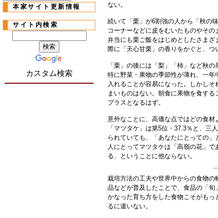
ない。
本家サイト更新情報
続いて「栗」が6割強の人から「秋の
サイト内検索
コーナーなどに皮をむいたものやその
弁当にも栗ご飯をはじめとしたさまざ
際に「天心甘栗」の香りをかぐと、つ
「栗」の後には「梨」「柿」など秋の
カスタム検索
特に野菜・果物の季節性が薄れ、一年
入れることが容易になった。しかしそ
まいものはない。朝食に果物を食する
プラスとなるはず。
意外なことに、高価な点ではどの食材
「マツタケ」は第5位・37.3％と、
られていても、「あなたにとっての」
人にとってマツタケは「高嶺の花」で
る、ということに他ならない。
栽培方法の工夫や世界中からの食物の
品などが普及したことで、食品の「旬
かなった育ち方をした食物こそがもっ
るに違いない。