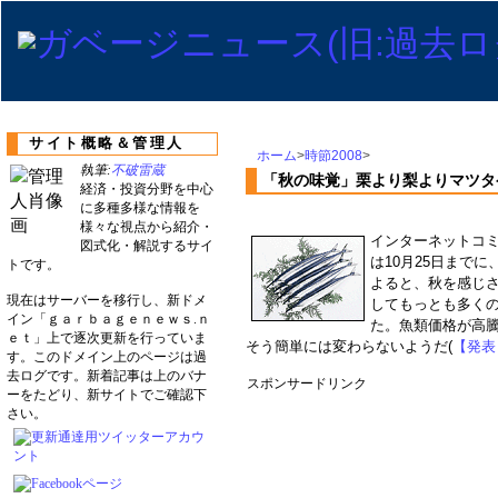
サイト概略＆管理人
ホーム
>
時節2008
>
執筆:
不破雷蔵
「秋の味覚」栗より梨よりマツタ
経済・投資分野を中心
に多種多様な情報を
様々な視点から紹介・
インターネットコミ
図式化・解説するサイ
は10月25日まで
トです。
よると、秋を感じ
現在はサーバーを移行し、新ドメ
してもっとも多く
イン「ｇａｒｂａｇｅｎｅｗｓ.ｎ
た。魚類価格が高
ｅｔ」上で逐次更新を行っていま
そう簡単には変わらないようだ(
【発表
す。このドメイン上のページは過
去ログです。新着記事は上のバナ
スポンサードリンク
ーをたどり、新サイトでご確認下
さい。