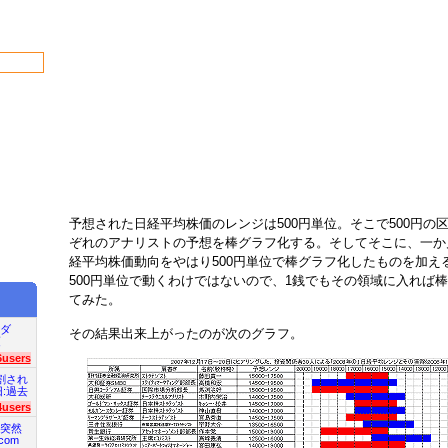
予想された日経平均株価のレンジは500円単位。そこで500円の
ぞれのアナリストの予想を棒グラフ化する。そしてそこに、一か月
経平均株価動向をやはり500円単位で棒グラフ化したものを加え
500円単位で動くわけではないので、1銭でもその領域に入れば
てみた。
ダ
その結果出来上がったのが次のグラフ。
項
6users
割され
旧:過去
4users
突然
com