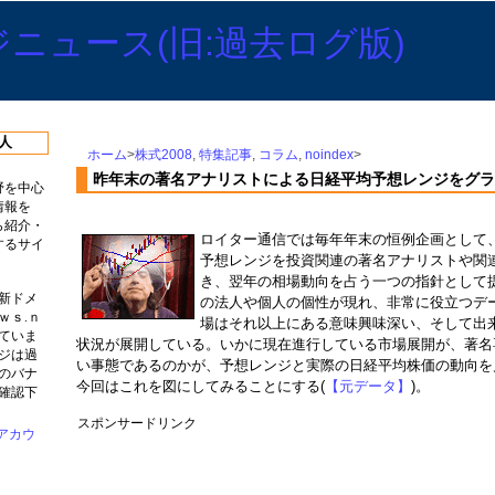
人
ホーム
>
株式2008
,
特集記事
,
コラム
,
noindex
>
昨年末の著名アナリストによる日経平均予想レンジをグラ
野を中心
情報を
ら紹介・
ロイター通信では毎年年末の恒例企画として
するサイ
予想レンジを投資関連の著名アナリストや関
き、翌年の相場動向を占う一つの指針として
新ドメ
の法人や個人の個性が現れ、非常に役立つデ
ｗｓ.ｎ
場はそれ以上にある意味興味深い、そして出
ていま
状況が展開している。いかに現在進行している市場展開が、著名
ジは過
い事態であるのかが、予想レンジと実際の日経平均株価の動向を
のバナ
今回はこれを図にしてみることにする(
【元データ】
)。
確認下
スポンサードリンク