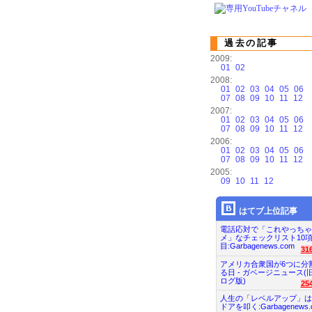
過去の記事
2009:
01
02
2008:
01
02
03
04
05
06
07
08
09
10
11
12
2007:
01
02
03
04
05
06
07
08
09
10
11
12
2006:
01
02
03
04
05
06
07
08
09
10
11
12
2005:
09
10
11
12
はてブ上位記事
電話応対で「これやっちゃ
メ」なチェックリスト10
目:Garbagenews.com
31
アメリカ合衆国が6つに分
る日 - ガベージニュース(
ログ版)
25
人生の「レベルアップ」は
ドアを叩く:Garbagenews.