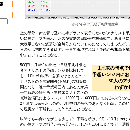
報
参考:今年の日経平均株価動向
上の部分・赤と青で互いに棒グラフを表示したのがアナリスト予
いに棒グラフを表示したのが実際の日経平均株価動向。あまりに
大表示しないと細部が全然分からないものになってしまったが、
るのかは把握できるはず。一言で表現すれば「
予想から相当下離
中
」ということになる。
500円・月単位の比較で日経平均株価と
1月末の時点で
各アナリストの予想レンジを比較して
予想レンジ内にお
も、1月中旬以降の急落でほとんどのア
30人のア
ナリストの予想範囲外(下離れ)の相場展
開となり、唯一予想範囲内にあるのが第
わずか
一生命経済研究所・主席エコノミストの
嶌峰義清氏によるレンジ「12500円～16000円」であるのが分
2月までは保ったものの、3月中旬の急落であえなく陥落。この時
て現実が「下離れ」して外れたことになる。
以降はもみ合いながらも少しずつ下落を続け、9月～10月にかけ
のが棒グラフの様子からも分かる。しかも10月はまだあと一週