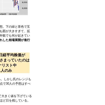
想。下の緑と茶色で互
も図が大きすぎて、拡
外観でも何が起きてい
れした相場展開が進行
日経平均株価が
さまっていたのは
ナリスト中
1人のみ
かる。しかし氏のレンジも
点で30人の予想はすべ
て大きく値を下げている
間ほど日を残している。