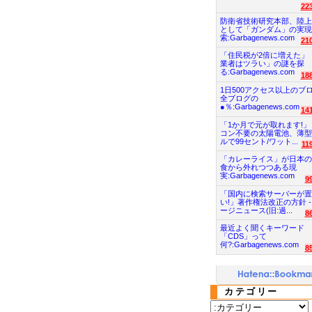
22
防衛省技術研究本部、陸上
として「ガンダム」の実現
索:Garbagenews.com
21
「住民税が2倍に増えた」
業者はツラい」の謎を探
る:Garbagenews.com
18
1日500アクセス以上のブ
全ブログの
●％:Garbagenews.com
14
「1か月で元が取れます!」
コン不要の太陽電池、薄型
ルで99セント/ワット...
11
「カレーライス」が日本の
食から外れつつある現
実:Garbagenews.com
9
「国内に検索サーバーが置
い!」著作権法改正の方針 -
ージニュース(旧:過...
8
最近よく聞くキーワード
「CDS」って
何?:Garbagenews.com
8
カテゴリー