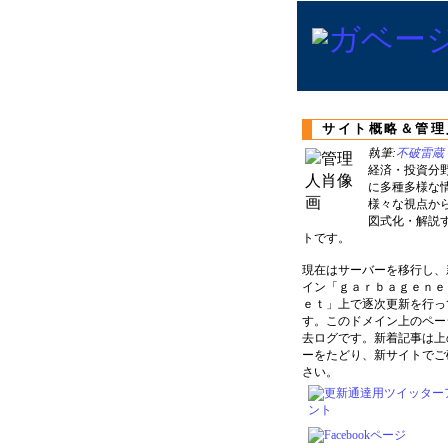
サイト概略＆管理
執筆:
不破雷蔵
経済・投資分
に多種多様な
様々な視点か
図式化・解説
トです。
現在はサーバーを移行し、
イン「ｇａｒｂａｇｅｎｅ
ｅｔ」上で逐次更新を行っ
す。このドメイン上のペー
去ログです。新着記事は上
ーをたどり、新サイトでご
さい。