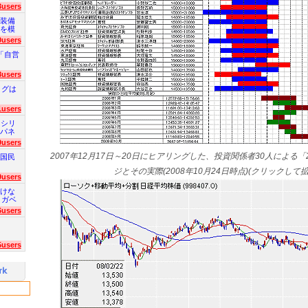
3users
装備
を模
0users
「自営
8users
ログは
1users
 シリ
パネ
9users
2007年12月17日～20日にヒアリングした、投資関係者30人による「
国民
ジとその実際(2008年10月24日時点)(クリックして
9users
けな
 ガベ
6users
5users