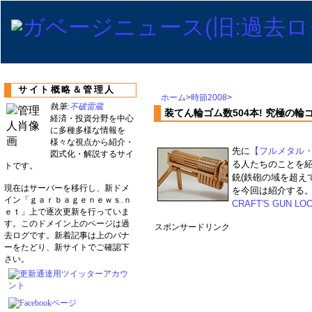
サイト概略＆管理人
ホーム
>
時節2008
>
執筆:
不破雷蔵
装てん輪ゴム数504本! 究極の輪
経済・投資分野を中心
に多種多様な情報を
様々な視点から紹介・
先に
【フルメタル
図式化・解説するサイ
る人たちのことを
トです。
銃(鉄砲の域を超え
現在はサーバーを移行し、新ドメ
を今回は紹介する
イン「ｇａｒｂａｇｅｎｅｗｓ.ｎ
CRAFT'S GUN LO
ｅｔ」上で逐次更新を行っていま
す。このドメイン上のページは過
スポンサードリンク
去ログです。新着記事は上のバナ
ーをたどり、新サイトでご確認下
さい。