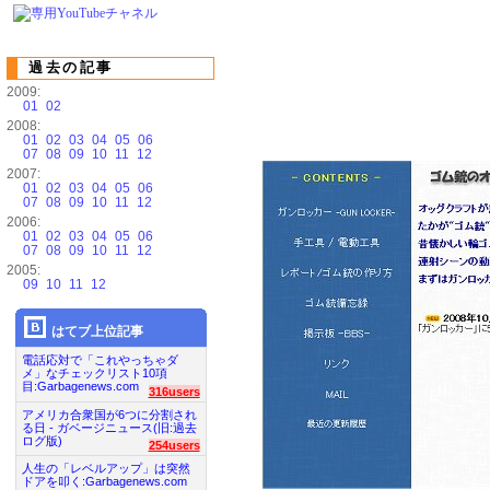
過去の記事
2009:
01
02
2008:
01
02
03
04
05
06
07
08
09
10
11
12
2007:
01
02
03
04
05
06
07
08
09
10
11
12
2006:
01
02
03
04
05
06
07
08
09
10
11
12
2005:
09
10
11
12
はてブ上位記事
電話応対で「これやっちゃダ
メ」なチェックリスト10項
目:Garbagenews.com
316users
アメリカ合衆国が6つに分割され
る日 - ガベージニュース(旧:過去
ログ版)
254users
人生の「レベルアップ」は突然
ドアを叩く:Garbagenews.com