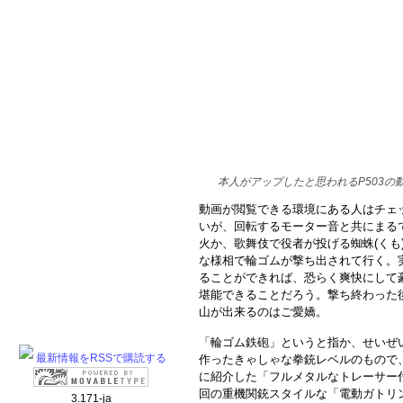
本人がアップしたと思われるP503
動画が閲覧できる環境にある人はチェ
いが、回転するモーター音と共にまる
火か、歌舞伎で役者が投げる蜘蛛(くも
な様相で輪ゴムが撃ち出されて行く。
ることができれば、恐らく爽快にして
堪能できることだろう。撃ち終わった
山が出来るのはご愛嬌。
「輪ゴム鉄砲」というと指か、せいぜ
最新情報をRSSで購読する
作ったきゃしゃな拳銃レベルのもので
に紹介した「フルメタルなトレーサー
回の重機関銃スタイルな「電動ガトリン
3.171-ja