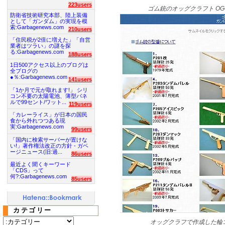
223users
ゴム銃のオッグクラフト OGG 
防衛省技術研究本部、陸上装備
として「ガンダム」の実現を模
索:Garbagenews.com
210users
「住民税が2倍に増えた」「自営
業者はツラい」の謎を探
る:Garbagenews.com
188users
1日500アクセス以上のブログは
全ブログの
●％:Garbagenews.com
141users
「1か月で元が取れます!」 シリ
コン不要の太陽電池、薄型パネ
ルで99セント/ワット...
119users
「カレーライス」が日本の国民
食から外れつつある現
実:Garbagenews.com
99users
「国内に検索サーバーが置けな
い!」著作権法改正の方針 - ガベ
ージニュース(旧:過...
86users
最近よく聞くキーワード
「CDS」って
何?:Garbagenews.com
85users
カテゴリー
オッグクラフで作成した輪