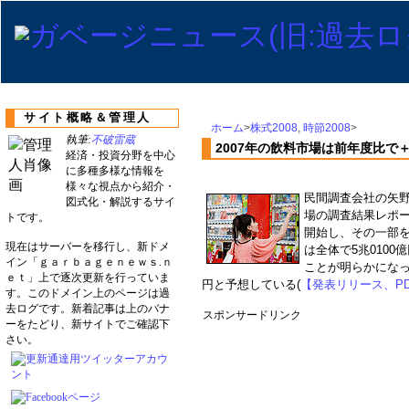
サイト概略＆管理人
ホーム
>
株式2008
,
時節2008
>
執筆:
不破雷蔵
2007年の飲料市場は前年度比で＋
経済・投資分野を中心
に多種多様な情報を
様々な視点から紹介・
民間調査会社の矢野
図式化・解説するサイ
場の調査結果レポー
トです。
開始し、その一部を
現在はサーバーを移行し、新ドメ
は全体で5兆0100
イン「ｇａｒｂａｇｅｎｅｗｓ.ｎ
ことが明らかになった
ｅｔ」上で逐次更新を行っていま
円と予想している(
【発表リリース、P
す。このドメイン上のページは過
去ログです。新着記事は上のバナ
スポンサードリンク
ーをたどり、新サイトでご確認下
さい。