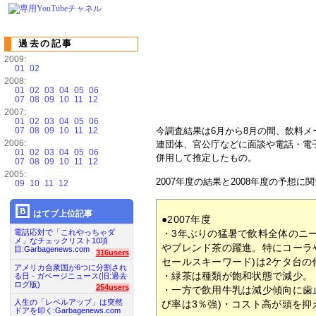
過去の記事
2009:
01
02
2008:
01
02
03
04
05
06
07
08
09
10
11
12
2007:
01
02
03
04
05
06
07
08
09
10
11
12
今調査結果は6月から8月の間、飲料
2006:
連団体、官公庁などに面談や電話・電
01
02
03
04
05
06
併用して推定したもの。
07
08
09
10
11
12
2005:
2007年度の結果と2008年度の予想
09
10
11
12
はてブ上位記事
●2007年度
電話応対で「これやっちゃダ
・3年ぶりの猛暑で飲料全体のニー
メ」なチェックリスト10項
やブレンド茶の躍進。特にコーラ
目:Garbagenews.com
316users
セールスキーワード)は2ケタ台の
アメリカ合衆国が6つに分割され
・緑茶は種類が飽和状態で減少。
る日 - ガベージニュース(旧:過去
ログ版)
254users
・一方で飲用牛乳は減少傾向に歯
人生の「レベルアップ」は突然
び率は3％強)・コスト高が頭を抑
ドアを叩く:Garbagenews.com