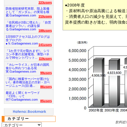
223users
●2008年度
防衛省技術研究本部、陸上装備
・原材料高や原油高騰による輸送
として「ガンダム」の実現を模
索:Garbagenews.com
・消費者人口の減少を見据えて、
210users
資本提携の動きが進む。弱肉強食
「住民税が2倍に増えた」「自営
業者はツラい」の謎を探
る:Garbagenews.com
188users
1日500アクセス以上のブログは
全ブログの
●％:Garbagenews.com
141users
「1か月で元が取れます!」 シリ
コン不要の太陽電池、薄型パネ
ルで99セント/ワット...
119users
「カレーライス」が日本の国民
食から外れつつある現
実:Garbagenews.com
99users
「国内に検索サーバーが置けな
い!」著作権法改正の方針 - ガベ
ージニュース(旧:過...
86users
最近よく聞くキーワード
「CDS」って
何?:Garbagenews.com
85users
カテゴリー
飲料総