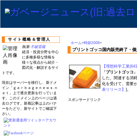
サイト概略＆管理人
ホーム
>
時節2008
>
執筆:
不破雷蔵
プリントゴッコ国内販売終了・個
経済・投資分野を中心
に多種多様な情報を
様々な視点から紹介・
【理想科学工業(641
図式化・解説するサイ
『
プリントゴッコ
トです。
した。関連する消
現在はサーバーを移行し、新ドメ
化を受けて、需要が
イン「ｇａｒｂａｇｅｎｅｗｓ.ｎ
表リリース】
)。
ｅｔ」上で逐次更新を行っていま
す。このドメイン上のページは過
スポンサードリンク
去ログです。新着記事は上のバナ
ーをたどり、新サイトでご確認下
さい。