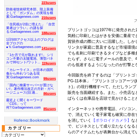
223users
防衛省技術研究本部、陸上装備
として「ガンダム」の実現を模
索:Garbagenews.com
210users
「住民税が2倍に増えた」「自営
業者はツラい」の謎を探
プリントゴッコは1977年に発売され
る:Garbagenews.com
188users
気軽に印刷したはがきを安価に量産で
1日500アクセス以上のブログは
賀状作成の際に大いに活躍した。しかし
全ブログの
●％:Garbagenews.com
リンタが家庭に普及するなど市場環境
141users
でも名刺に印刷できるタイプなど多種
「1か月で元が取れます!」 シリ
コン不要の太陽電池、薄型パネ
たらず。さらに電子メールの普及で、
ルで99セント/ワット...
119users
のも低迷するようになったのが打撃と
「カレーライス」が日本の国民
食から外れつつある現
今回販売を終了するのは「プリントゴッ
実:Garbagenews.com
99users
PG-11本体」「プリントゴッコアーツ
「国内に検索サーバーが置けな
ト)」の現行機種すべて。ただしラン
い!」著作権法改正の方針 - ガベ
販売を当面継続する。また、小売店な
ージニュース(旧:過...
86users
ばらくは在庫品を店頭で見かけること
最近よく聞くキーワード
「CDS」って
何?:Garbagenews.com
インターネットや携帯電話、パソコン
85users
で、消えていく電子家電も確実に存在
を消していく
【ポラロイドカメラ】
な
で、ビジネスとして成り立たなくなる
カテゴリー
らのアイテムたちが表舞台から消えて