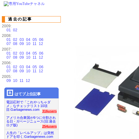
過去の記事
2009:
01
02
2008:
01
02
03
04
05
06
07
08
09
10
11
12
2007:
01
02
03
04
05
06
07
08
09
10
11
12
2006:
01
02
03
04
05
06
07
08
09
10
11
12
2005:
09
10
11
12
はてブ上位記事
電話応対で「これやっちゃダ
メ」なチェックリスト10項
目:Garbagenews.com
316users
アメリカ合衆国が6つに分割され
る日 - ガベージニュース(旧:過去
ログ版)
254users
人生の「レベルアップ」は突然
ドアを叩く:Garbagenews.com