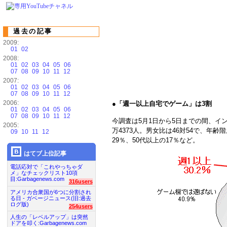
過去の記事
2009:
01
02
2008:
01
02
03
04
05
06
07
08
09
10
11
12
2007:
01
02
03
04
05
06
07
08
09
10
11
12
2006:
●
「週一以上自宅でゲーム」は3割
01
02
03
04
05
06
07
08
09
10
11
12
今調査は5月1日から5日までの間、イ
2005:
万4373人。男女比は46対54で、年齢
09
10
11
12
29％、50代以上の17％など。
はてブ上位記事
電話応対で「これやっちゃダ
メ」なチェックリスト10項
目:Garbagenews.com
316users
アメリカ合衆国が6つに分割され
る日 - ガベージニュース(旧:過去
ログ版)
254users
人生の「レベルアップ」は突然
ドアを叩く:Garbagenews.com