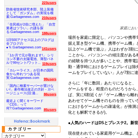
223users
防衛省技術研究本部、陸上装備
として「ガンダム」の実現を模
索:Garbagenews.com
210users
「住民税が2倍に増えた」「自営
家庭にお
業者はツラい」の謎を探
る:Garbagenews.com
188users
場所を家庭に限定し、パソコンや携帯
1日500アクセス以上のブログは
据え置き型ゲーム機、携帯ゲーム機」
全ブログの
●％:Garbagenews.com
141users
以上ゲーム機で遊ぶ」人はわずか3割
ことから、パソコンへの傾注度がある
「1か月で元が取れます!」 シリ
コン不要の太陽電池、薄型パネ
の経験を持つ人が多いことや、携帯電
ルで99セント/ワット...
119users
勤・通学時におけるゲームプレイは除
「カレーライス」が日本の国民
ームをプレイしていない」人が7割に
食から外れつつある現
実:Garbagenews.com
99users
さらに「年に数回」あたりになると、
「国内に検索サーバーが置けな
ゲームをする」程度のものだろうから
い!」著作権法改正の方針 - ガベ
ージニュース(旧:過...
ば、実に6割近くが「ゲーム機から離
86users
あわせてゲーム機そのものを持ってい
最近よく聞くキーワード
「CDS」って
におけるゲームからの疎遠化」が推測
何?:Garbagenews.com
85users
化とも解釈できるが)。
●
人気のハードはDSとプレステ2。新
カテゴリー
現在使われている家庭用ゲーム機は、