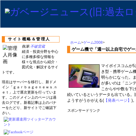
サイト概略＆管理人
ホーム
>
ゲーム2008
>
執筆:
不破雷蔵
ゲーム機で「週一以上自宅でゲー
経済・投資分野を中心
に多種多様な情報を
様々な視点から紹介・
マイボイスコムが5
図式化・解説するサイ
き型・携帯ゲーム
トです。
明らかになった。
現在はサーバーを移行し、新ドメ
が多いのは「ニンテ
イン「ｇａｒｂａｇｅｎｅｗｓ.ｎ
こからやや数を下げ
ｅｔ」上で逐次更新を行っていま
続いているというデータも出ている。
す。このドメイン上のページは過
ようすがうかがえる(
【発表ページ】
)
去ログです。新着記事は上のバナ
ーをたどり、新サイトでご確認下
スポンサードリンク
さい。