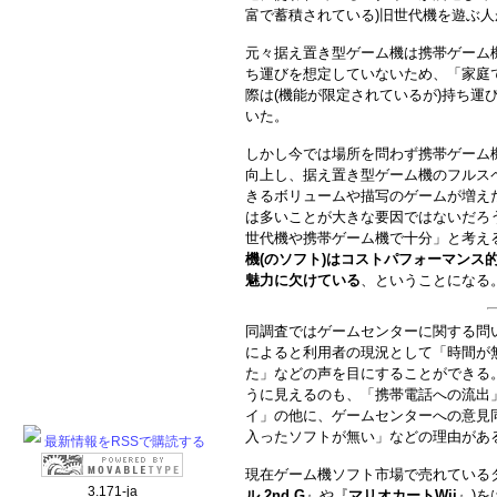
富で蓄積されている)旧世代機を遊ぶ
元々据え置き型ゲーム機は携帯ゲーム
ち運びを想定していないため、「家庭で
際は(機能が限定されているが)持ち運
いた。
しかし今では場所を問わず携帯ゲーム
向上し、据え置き型ゲーム機のフルス
きるボリュームや描写のゲームが増え
は多いことが大きな要因ではないだろ
世代機や携帯ゲーム機で十分」と考え
機(のソフト)はコストパフォーマンス
魅力に欠けている
、ということになる
同調査ではゲームセンターに関する問い
によると利用者の現況として「時間が
た」などの声を目にすることができる
うに見えるのも、「携帯電話への流出
イ」の他に、ゲームセンターへの意見
入ったソフトが無い」などの理由があ
最新情報をRSSで購読する
現在ゲーム機ソフト市場で売れている
3.171-ja
ル 2nd G
』や『
マリオカートWii
』)