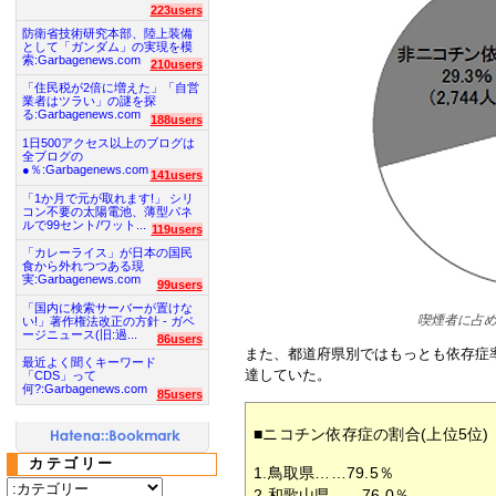
223users
防衛省技術研究本部、陸上装備
として「ガンダム」の実現を模
索:Garbagenews.com
210users
「住民税が2倍に増えた」「自営
業者はツラい」の謎を探
る:Garbagenews.com
188users
1日500アクセス以上のブログは
全ブログの
●％:Garbagenews.com
141users
「1か月で元が取れます!」 シリ
コン不要の太陽電池、薄型パネ
ルで99セント/ワット...
119users
「カレーライス」が日本の国民
食から外れつつある現
実:Garbagenews.com
99users
「国内に検索サーバーが置けな
喫煙者に占
い!」著作権法改正の方針 - ガベ
ージニュース(旧:過...
86users
また、都道府県別ではもっとも依存症率
最近よく聞くキーワード
達していた。
「CDS」って
何?:Garbagenews.com
85users
■ニコチン依存症の割合(上位5位)
カテゴリー
1.鳥取県……79.5％
2.和歌山県……76.0％