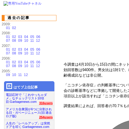
過去の記事
2009:
01
02
2008:
01
02
03
04
05
06
07
08
09
10
11
12
2007:
01
02
03
04
05
06
07
08
09
10
11
12
2006:
01
02
03
04
05
06
今調査は4月10日から15日の間にネ
07
08
09
10
11
12
効回答数は9400件。男女比は1対1で
2005:
09
10
11
12
齢構成比などは非公開。
「ニコチン依存症」の判断基準につい
はてブ上位記事
会の診断基準などに準拠して開発したス
電話応対で「これやっちゃダ
項目以上が該当すれば「ニコチン依存
メ」なチェックリスト10項
目:Garbagenews.com
316users
調査結果によれば、回答者の70.7％
アメリカ合衆国が6つに分割され
る日 - ガベージニュース(旧:過去
ログ版)
254users
人生の「レベルアップ」は突然
ドアを叩く:Garbagenews.com