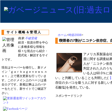
サイト概略＆管理人
ホーム
>
時節2008
>
執筆:
不破雷蔵
喫煙者の7割がニコチン依存症、
経済・投資分野を中心
に多種多様な情報を
様々な視点から紹介・
アメリカ系製薬会社
図式化・解説するサイ
度に関する調査結果
トです。
人が「ニコチン依
現在はサーバーを移行し、新ドメ
判定された人のう
イン「ｇａｒｂａｇｅｎｅｗｓ.ｎ
いる人は60.0％に
ｅｔ」上で逐次更新を行っていま
い」と判断していることも判明した(
【
す。このドメイン上のページは過
存症のタバコを吸う人に対する新しい
去ログです。新着記事は上のバナ
石酸塩)を発売している。
ーをたどり、新サイトでご確認下
さい。
スポンサードリンク